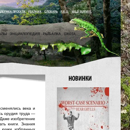
ДДЕРЖКА ПРОЕКТА
РЕКЛАМА
СЛОВАРЬ
F.A.Q.
WILD SURVIVE
АЛЫ
ЭНЦИКЛОПЕДИЯ
РЫБАЛКА
ОХОТА
 сменялись века и
сь орудия труда —
 Даже изобретение
ать книги. Знания
 кучки избранных