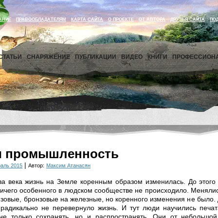
АНИЕ
ПРАВООБЛАДАТЕЛЯМ
КАРТА САЙТА
О ПРОЕКТЕ
ОТ АВТОРА
ДРУЗЬЯ САЙТА
ПО
СТАТЬИ
СНАРЯЖЕНИЕ
ПУБЛИКАЦИИ
ВИДЕО
КНИГИ
ПРОФЕССИОН
 и промышленность
|
раль 2015
Автор:
Максим Атанасян
ва века жизнь на Земле коренным образом изменилась. До этого
ничего особенного в людском сообществе не происходило. Меняли
зовые, бронзовые на железные, но коренного изменения не было.
радикально не перевернуло жизнь. И тут люди научились печат
не только сохранять, но и распространять. Они от небольшой