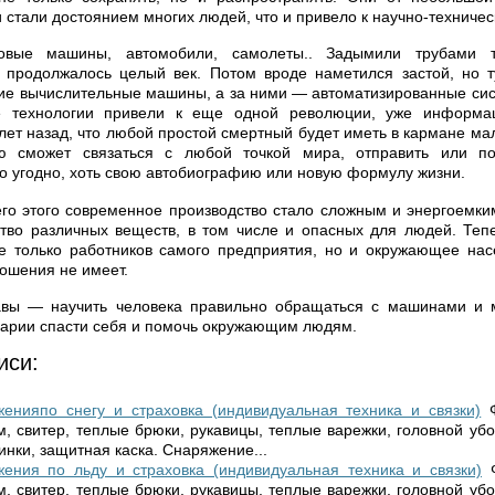
и стали достоянием многих людей, что и привело к научно-техниче
овые машины, автомобили, самолеты.. Задымили трубами 
к продолжалось целый век. Потом вроде наметился застой, но т
ие вычислительные машины, а за ними — автоматизированные сис
 технологии привели к еще одной революции, уже информац
лет назад, что любой простой смертный будет иметь в кармане ма
 сможет связаться с любой точкой мира, отправить или по
о угодно, хоть свою автобиографию или новую формулу жизни.
его этого современное производство стало сложным и энергоемки
ство различных веществ, в том числе и опасных для людей. Теп
е только работников самого предприятия, но и окружающее нас
ношения не имеет.
авы — научить человека правильно обращаться с машинами и 
варии спасти себя и помочь окружающим людям.
иси:
енияпо снегу и страховка (индивидуальная техника и связки)
, свитер, теплые брюки, рукавицы, теплые варежки, головной убо
нки, защитная каска. Снаряжение...
ения по льду и страховка (индивидуальная техника и связки)
, свитер, теплые брюки, рукавицы, теплые варежки, головной убо