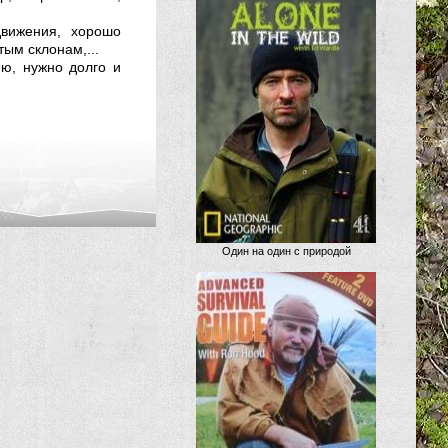
вижения, хорошо
ым склонам,...
ею, нужно долго и
Один на один с природой