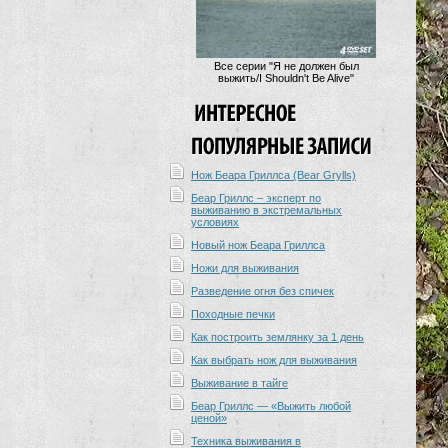
Все серии "Я не должен был
выжить/I Shouldn't Be Alive"
Нож Беара Гриллса (Bear Grylls)
Беар Гриллс – эксперт по
выживанию в экстремальных
условиях
Новый нож Беара Гриллса
Ножи для выживания
Разведение огня без спичек
Походные печки
Как построить землянку за 1 день
Как выбрать нож для выживания
Выживание в тайге
Беар Гриллс — «Выжить любой
ценой»
Техника выживания в