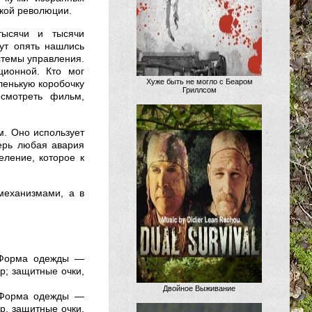
ской революции.
тысячи и тысячи
ут опять нашлись
темы управления.
ионной. Кто мог
Хуже быть не могло с Беаром
ленькую коробочку
Гриллсом
смотреть фильм,
м. Оно использует
ерь любая авария
еление, которое к
механизмами, а в
Форма одежды —
р; защитные очки,
Двойное Выживание
Форма одежды —
р, защитные очки,