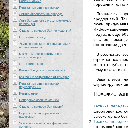
Болезнь Лайма
перешли к толпе 
Первая помощь при укусах
Появились пар
Летние опасности на природе
предприятий. Та
Лето без единого укуса: насекомые
люди, придумавш
не пройдут
Информационные
Отдых на природе без последствий
подумать еще 50 
Осторожно, клещи!
и с ее помощью
Укусы насекомых: профилактика и
фотографии да чт
первая помощь
Как летом обезопасить себя от
В результате вс
укусов комаров
огромное количе
Осторожно, клещ!
может погубить н
нему никакого от
Клещи. Защита и профилактика
Как можно защититься от комаров
Задача этой гл
Первая помощь при укусах
случае крупной а
паукообразных
Похожие зап
Клещи летом
Нападение лесных клещей
Техника передвиж
Отдых на природе без клещей
штормовой костюм
Первая помощь при укусах
высокогорные боти
насекомых
Техника передвиж
Укусы насекомых: профилактика и
штормовой костюм
лечение