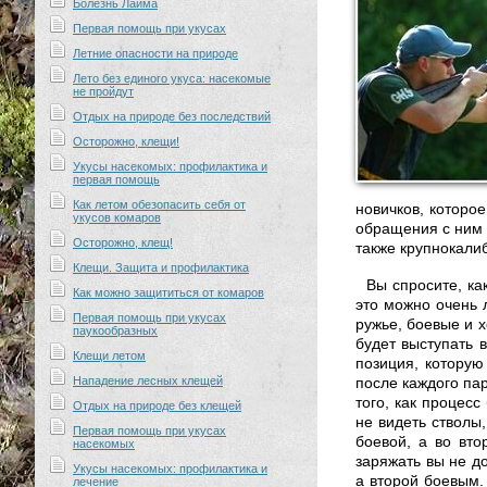
Болезнь Лайма
Первая помощь при укусах
Летние опасности на природе
Лето без единого укуса: насекомые
не пройдут
Отдых на природе без последствий
Осторожно, клещи!
Укусы насекомых: профилактика и
первая помощь
Как летом обезопасить себя от
новичков, которо
укусов комаров
обращения с ним 
Осторожно, клещ!
также крупнокали
Клещи. Защита и профилактика
Вы спросите, ка
Как можно защититься от комаров
это можно очень л
Первая помощь при укусах
ружье, боевые и х
паукообразных
будет выступать 
Клещи летом
позиция, которую
Нападение лесных клещей
после каждого пар
того, как процесс
Отдых на природе без клещей
не видеть стволы
Первая помощь при укусах
боевой, а во вто
насекомых
заряжать вы не до
Укусы насекомых: профилактика и
а второй боевым.
лечение