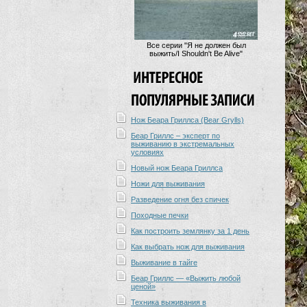
Все серии "Я не должен был
выжить/I Shouldn't Be Alive"
Нож Беара Гриллса (Bear Grylls)
Беар Гриллс – эксперт по
выживанию в экстремальных
условиях
Новый нож Беара Гриллса
Ножи для выживания
Разведение огня без спичек
Походные печки
Как построить землянку за 1 день
Как выбрать нож для выживания
Выживание в тайге
Беар Гриллс — «Выжить любой
ценой»
Техника выживания в