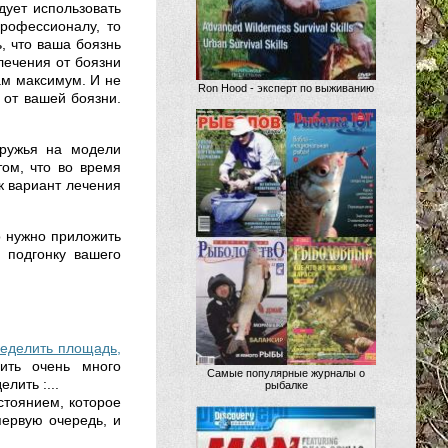
дует использовать
профессионалу, то
, что ваша боязнь
 лечения от боязни
ам максимум. И не
Ron Hood - эксперт по выживанию
 от вашей боязни.
 ружья на модели
ом, что во время
к вариант лечения
о нужно приложить
 подгонку вашего
ределить площадь,
ить очень много
Самые популярные журналы о
лить :...
рыбалке
стоянием, которое
первую очередь, и