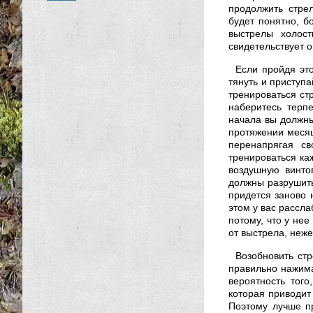
продолжить стре
будет понятно, б
выстрелы холост
свидетельствует о
Если пройдя это
тянуть и приступа
тренироваться ст
наберитесь терп
начала вы должны 
протяжении месяц
перенапрягая св
тренироваться ка
воздушную винто
должны разрушить
придется заново н
этом у вас рассл
потому, что у не
от выстрела, неж
Возобновить стр
правильно нажима
вероятность того
которая приводи
Поэтому лучше п