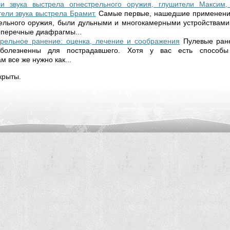
и звука выстрела огнестрельного оружия, глушители Максим,
тели звука выстрела Брамит.
Самые первые, нашедшие применение
рельного оружия, были дульными и многокамерными устройствами
поперечные диафрагмы...
трельное ранение: оценка, лечение и соображения
Пулевые ран
болезненны для пострадавшего. Хотя у вас есть способы 
м все же нужно как...
крыты.