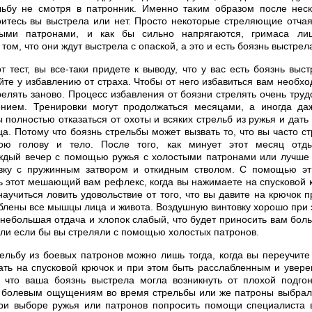
льбу не смотря в патронник. Именно таким образом после неск
оитесь вы выстрела или нет. Просто некоторые стреляющие отча
ыми патронами, и как бы сильно напрягаются, гримаса лиц
 том, что они ждут выстрела с опаской, а это и есть боязнь выстрел
т тест, вы все-таки придете к выводу, что у вас есть боязнь выс
йте у избавлению от страха. Чтобы от него избавиться вам необх
релять заново. Процесс избавления от боязни стрелять очень труд
ением. Тренировки могут продолжаться месяцами, а иногда да
полностью отказаться от охоты и всяких стрельб из ружья и дать
а. Потому что боязнь стрельбы может вызвать то, что вы часто ст
ою голову и тело. После того, как минует этот месяц отд
ждый вечер с помощью ружья с холостыми патронами или лучше 
вку с пружинным затвором и откидным стволом. С помощью эт
 этот мешающий вам рефлекс, когда вы нажимаете на спусковой 
аучиться ловить удовольствие от того, что вы давите на крючок 
аблены все мышцы лица и живота. Воздушную винтовку хорошо при 
е небольшая отдача и хлопок слабый, что будет приносить вам бол
ели если бы вы стреляли с помощью холостых патронов.
ельбу из боевых патронов можно лишь тогда, когда вы переучите
ть на спусковой крючок и при этом быть расслабленным и увере
, что ваша боязнь выстрела могла возникнуть от плохой подго
т болевым ощущениям во время стрельбы или же патроны выбрал
ри выборе ружья или патронов попросить помощи специалиста в