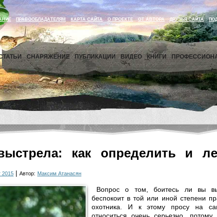
АНИЕ
ПРАВООБЛАДАТЕЛЯМ
КАРТА САЙТА
О ПРОЕКТЕ
ОТ АВТОРА
ДРУЗЬЯ САЙТА
ПО
СТАТЬИ
СНАРЯЖЕНИЕ
ПУБЛИКАЦИИ
ВИДЕО
КНИГИ
ПРОФЕССИОН
выстрела: как определить и ле
|
 2015
Автор:
Максим Атанасян
Вопрос о том, боитесь ли вы вы
беспокоит в той или иной степени пр
охотника. И к этому просу на с
относиться очень серьезно, потому 