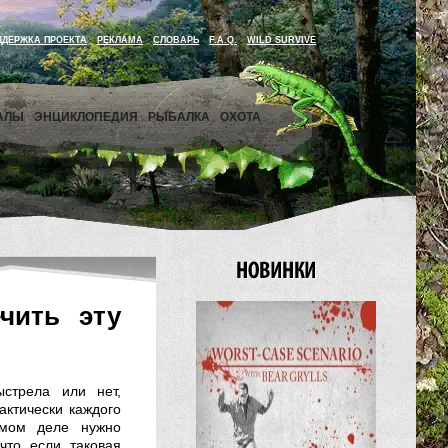
ДДЕРЖКА ПРОЕКТА
РЕКЛАМА
СЛОВАРЬ
F.A.Q.
WILD SURVIVE
АЛЫ
ЭНЦИКЛОПЕДИЯ
РЫБАЛКА
ОХОТА
чить эту
стрела или нет,
актически каждого
амом деле нужно
что если таковая