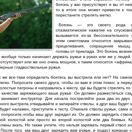
боязнь у вас присутствует и вы от не
то в итоге она может привести к то
перестанете стрелять метко.
Боязнь — это своего рода не
спазматическое нажатие на спусково
вызывается из-за бессознательного 
этим симптомам относится закрыван
прицеливания, сокращение мышц
головы от приклада. Это боязнь возника
е вообще только начинают держать ружье в руках или же у людей,
отсутствуют или же оно очень мощное, к таким относится «африкан
берные гладкоствольные ружья.
к же все-таки определить боитесь вы выстрела или нет? На само
егко. Попросите своего друга, чтобы он вам в этом помог, а пере
олостые патроны и направьтесь к месту, где вы будете стрелять п
в качестве заряжающего ваше ружье. Он должен разместиться сза
 занимает инструктор. Для начала постреляйте раза два из двух 
ного выстрела откидывайте и запирайте стволы, а друг ваш будет 
 будет налажен, приступите к тесту. Откиньте стволы ружья, сами 
, попросите,чтобы ваш друг зарядил их. Он должен зарядить ство
рой холостой или просто во второй холостой или два боевых. К
лжны знать. Но также учтите, что нельзя заряжать первый ствол 
 После того, как ваш друг зарядить вам ружье, и подаст команду 