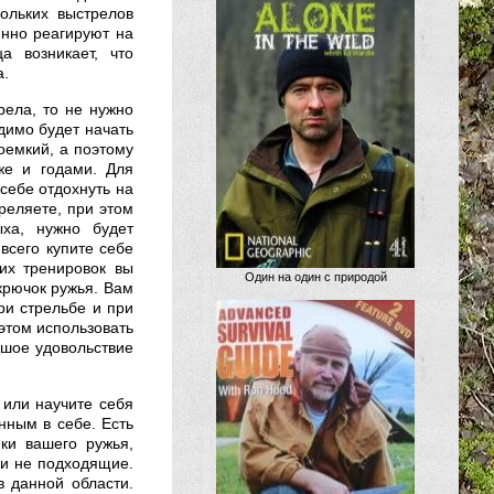
ольких выстрелов
янно реагируют на
а возникает, что
а.
трела, то не нужно
одимо будет начать
оемкий, а поэтому
же и годами. Для
 себе отдохнуть на
реляете, при этом
ыха, нужно будет
всего купите себе
их тренировок вы
Один на один с природой
крючок ружья. Вам
при стрельбе и при
этом использовать
ьшое удовольствие
 или научите себя
нным в себе. Есть
нки вашего ружья,
и не подходящие.
 данной области.