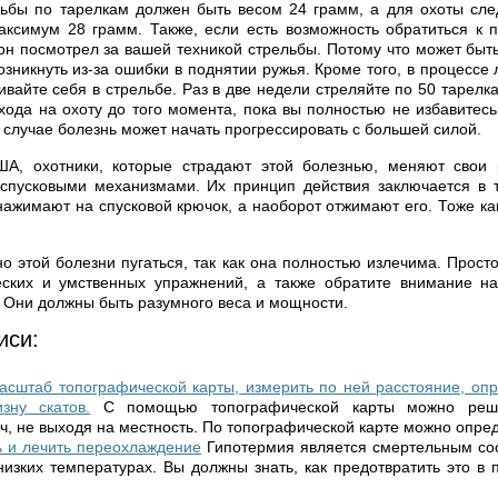
ьбы по тарелкам должен быть весом 24 грамм, а для охоты сле
ксимум 28 грамм. Также, если есть возможность обратиться к 
он посмотрел за вашей техникой стрельбы. Потому что может быть
зникнуть из-за ошибки в поднятии ружья. Кроме того, в процессе
ивайте себя в стрельбе. Раз в две недели стреляйте по 50 тарелк
хода на охоту до того момента, пока вы полностью не избавитесь
 случае болезнь может начать прогрессировать с большей силой.
А, охотники, которые страдают этой болезнью, меняют свои
спусковыми механизмами. Их принцип действия заключается в т
нажимают на спусковой крючок, а наоборот отжимают его. Тоже ка
о этой болезни пугаться, так как она полностью излечима. Прост
ских и умственных упражнений, а также обратите внимание на
. Они должны быть разумного веса и мощности.
иси:
асштаб топографической карты, измерить по ней расстояние, оп
зну скатов.
С помощью топографической карты можно реш
ч, не выходя на местность. По топографической карте можно опреде
ь и лечить переохлаждение
Гипотермия является смертельным со
низких температурах. Вы должны знать, как предотвратить это в 