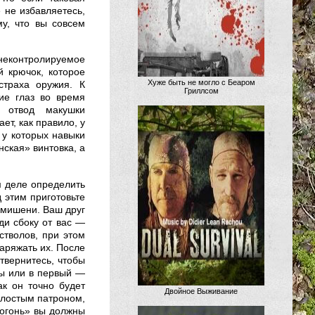
е не избавляетесь,
му, что вы совсем
контролируемое
й крючок, которое
Хуже быть не могло с Беаром
страха оружия. К
Гриллсом
ие глаз во время
, отвод макушки
ет, как правило, у
 у которых навыки
ская» винтовка, а
м деле определить
д этим приготовьте
о мишени. Ваш друг
ди сбоку от вас —
стволов, при этом
заряжать их. После
отвернитесь, чтобы
лы или в первый —
ак он точно будет
Двойное Выживание
холостым патроном,
«огонь» вы должны