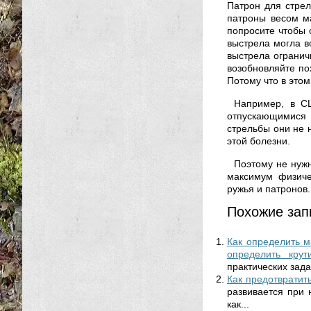
Патрон для стрел
патроны весом ма
попросите чтобы 
выстрела могла во
выстрела огранич
возобновляйте по
Потому что в этом
Например, в СШ
отпускающимися 
стрельбы они не 
этой болезни.
Поэтому не нужн
максимум физиче
ружья и патронов
Похожие зап
Как определить м
определить крути
практических зада
Как предотвратит
развивается при 
как...