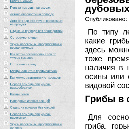
Болезнь Лайма
дубовых
Первая помощь при укусах
Летние опасности на природе
Опубликовано:
Лето без единого укуса: насекомые
не пройдут
По типу л
Отдых на природе без последствий
Осторожно, клещи!
какие гриб
Укусы насекомых: профилактика и
здесь можн
первая помощь
Как летом обезопасить себя от
тоже врем
укусов комаров
Осторожно, клещ!
наличия в 
Клещи. Защита и профилактика
осины или 
Как можно защититься от комаров
видовой сос
Первая помощь при укусах
паукообразных
Клещи летом
Грибы в 
Нападение лесных клещей
Отдых на природе без клещей
Первая помощь при укусах
Для сосно
насекомых
гриба, горь
Укусы насекомых: профилактика и
лечение