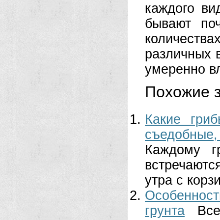
каждого ви
бывают по
количеств
различных в
умеренно в
Похожие з
Какие гри
съедобные,
Каждому г
встречаются
утра с корз
Особенност
грунта
Вс