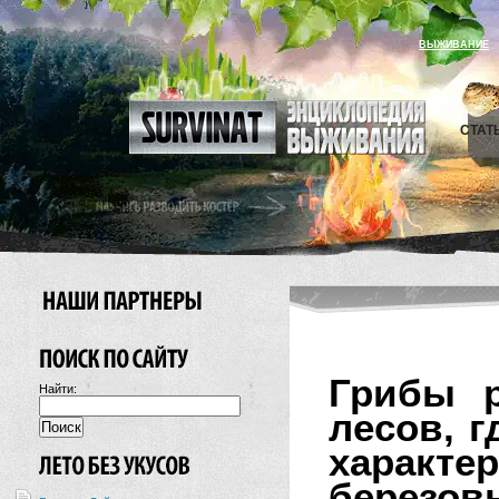
ВЫЖИВАНИЕ
СТАТ
Грибы р
Найти:
лесов, г
харак
березо