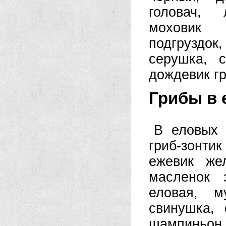
головач, 
моховик 
подгруздо
серушка, с
дождевик г
Грибы в 
В еловых 
гриб-зонт
ежевик же
масленок 
еловая, м
свинушка, 
шампиньон 