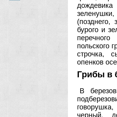
дождевика 
зеленушки,
(позднего, 
бурого и зе
перечного
польского г
строчка, с
опенков осе
Грибы в 
В березов
подберезов
говорушка, 
черный, д