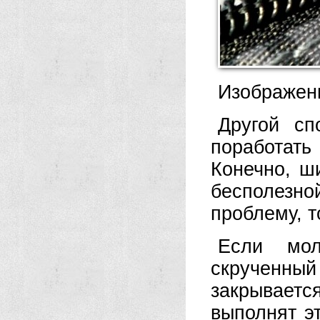
Изображени
Другой сп
поработат
Конечно, ш
бесполезно
проблему, т
Если мо
скрученны
закрывает
выполнят эт