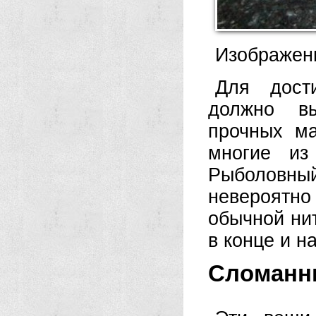
Изображени
Для дост
должно вы
прочных ма
многие из
Рыболовны
невероятн
обычной нит
в конце и н
Сломанн