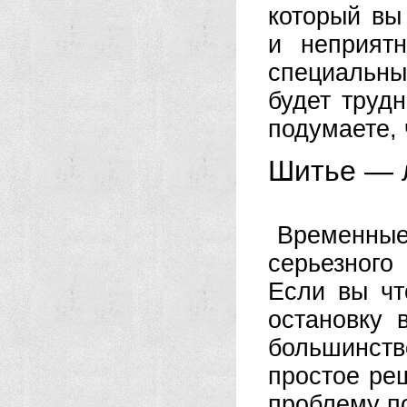
который вы
и неприят
специальны
будет труд
подумаете, 
Шитье — 
Временн
серьезного
Если вы чт
остановку 
большинств
простое реш
проблему по