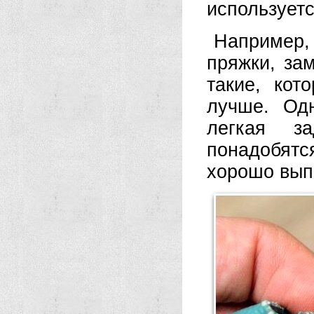
использует
Например
пряжки, за
такие, кот
лучше. Одн
легкая з
понадобятс
хорошо вып