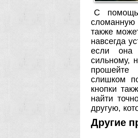
С помощь
сломанную 
также может
навсегда ус
если она
сильному, 
прошейте 
слишком по
кнопки так
найти точн
другую, кот
Другие п