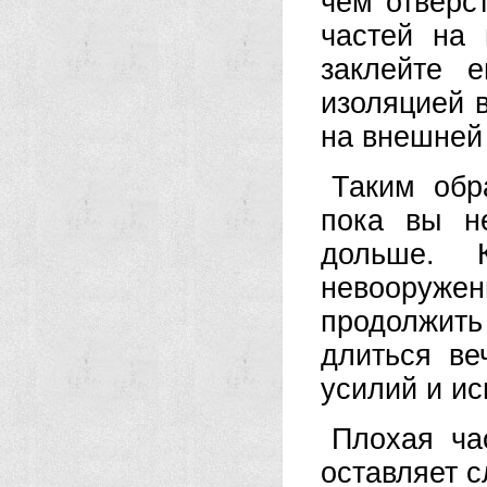
чем отверс
частей на 
заклейте 
изоляцией в
на внешней
Таким обр
пока вы н
дольше. 
невооруженн
продолжить
длиться ве
усилий и ис
Плохая ча
оставляет с