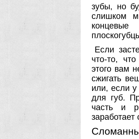
зубы, но б
слишком м
концевые 
плоскогубцы
Если заст
что-то, чт
этого вам н
сжигать ве
или, если у
для губ. П
часть и р
заработает 
Сломанны