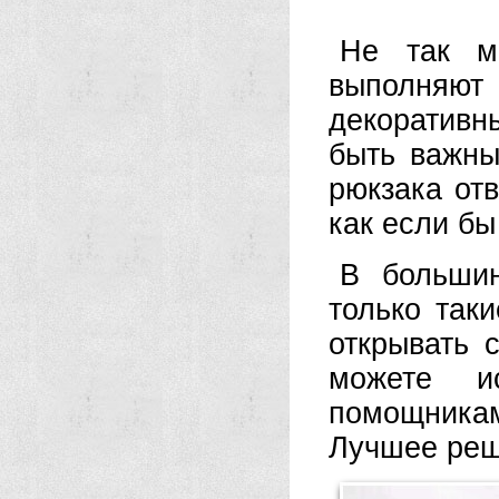
Не так мн
выполняют
декоративн
быть важны
рюкзака отв
как если бы
В большин
только таки
открывать 
можете и
помощникам
Лучшее реше