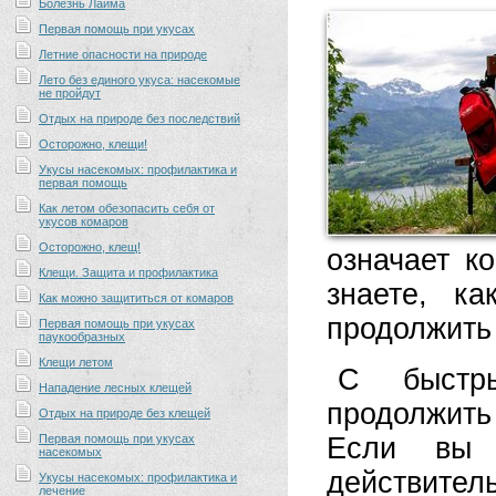
Болезнь Лайма
Первая помощь при укусах
Летние опасности на природе
Лето без единого укуса: насекомые
не пройдут
Отдых на природе без последствий
Осторожно, клещи!
Укусы насекомых: профилактика и
первая помощь
Как летом обезопасить себя от
укусов комаров
Осторожно, клещ!
означает к
Клещи. Защита и профилактика
знаете, к
Как можно защититься от комаров
продолжить
Первая помощь при укусах
паукообразных
Клещи летом
С быстр
Нападение лесных клещей
продолжить
Отдых на природе без клещей
Первая помощь при укусах
Если вы 
насекомых
действител
Укусы насекомых: профилактика и
лечение