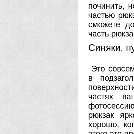
починить, н
частью рюкз
сможете д
часть рюкза
Синяки, п
Это совсе
в подзаго
поверхнос
частях ва
фотосесси
рюкзак ярк
хорошо, ко
этого это п