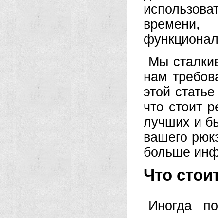
использова
времени,
функционал
Мы сталкив
нам требов
этой стать
что стоит р
лучших и б
вашего рюкз
больше инф
Что стои
Иногда по