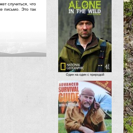
жет случиться, что
е письмо. Это так
Один на один с природой