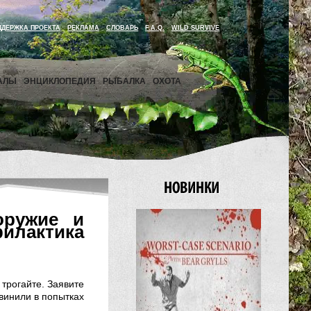
ДДЕРЖКА ПРОЕКТА
РЕКЛАМА
СЛОВАРЬ
F.A.Q.
WILD SURVIVE
АЛЫ
ЭНЦИКЛОПЕДИЯ
РЫБАЛКА
ОХОТА
оружие и
лактика
трогайте. Заявите
винили в попытках