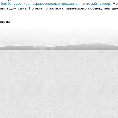
 бомбы-сувениры, взрывоопасные предметы, почтовый террор.
Мо
вам в дом сама. Ногами почтальона, принесшего посылку или даж
крыты.