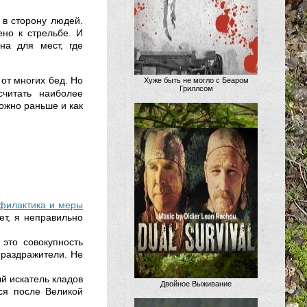
 в сторону людей.
но к стрельбе. И
на для мест, где
от многих бед. Но
Хуже быть не могло с Беаром
Гриллсом
читать наиболее
ожно раньше и как
офилактика и меры
ет, я неправильно
это совокупность
 раздражители. Не
й искатель кладов
Двойное Выживание
ся после Великой