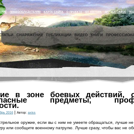
АНИЕ
ПРАВООБЛАДАТЕЛЯМ
КАРТА САЙТА
О ПРОЕКТЕ
ОТ АВТОРА
ДРУЗЬЯ САЙТА
ПО
СТАТЬИ
СНАРЯЖЕНИЕ
ПУБЛИКАЦИИ
ВИДЕО
КНИГИ
ПРОФЕССИОН
ие в зоне боевых действий, 
опасные предметы, профи
ости.
|
брь 2016
Автор:
axiss
трельное оружие, если вы с ним не умеете обращаться, лучше не 
уру или сообщите военному патрулю. Лучше сразу, чтобы вас не об