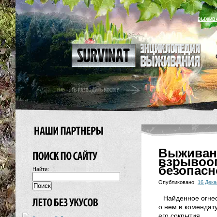
ВЫЖИВ
Выживан
взрыво
безопасн
Найти:
Опубликовано:
16 Дека
Найденное огнес
о нем в комендат
его сокрытия.