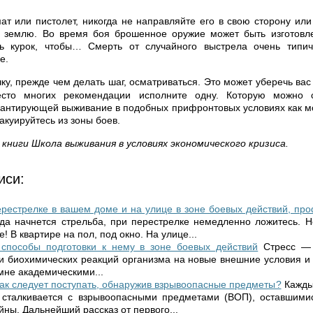
т или пистолет, никогда не направляйте его в свою сторону или
в землю. Во время боя брошенное оружие может быть изготовле
ть курок, чтобы… Смерть от случайного выстрела очень типич
е.
чку, прежде чем делать шаг, осматриваться.
Это может уберечь вас 
есто многих рекомендации исполните одну. Которую можно с
рантирующей выживание в подобных прифронтовых условиях как м
акуируйтесь из зоны боев.
книги Школа выживания в условиях экономического кризиса.
иси:
рестрелке в вашем доме и на улице в зоне боевых действий, пр
гда начнется стрельба, при перестрелке немедленно ложитесь. Н
! В квартире на пол, под окно. На улице...
 способы подготовки к нему в зоне боевых действий
Стресс — 
и биохимических реакций организма на новые внешние условия и
мне академическими...
как следует поступать, обнаружив взрывоопасные предметы?
Кажды
 сталкивается с взрывоопасными предметами (ВОП), оставшими
ны. Дальнейший рассказ от первого...