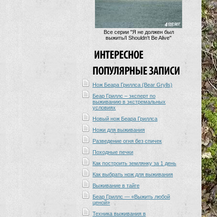
Все серии "Я не должен был
выжить/I Shouldn't Be Alive"
Нож Беара Гриллса (Bear Grylls)
Беар Гриллс – эксперт по
выживанию в экстремальных
условиях
Новый нож Беара Гриллса
Ножи для выживания
Разведение огня без спичек
Походные печки
Как построить землянку за 1 день
Как выбрать нож для выживания
Выживание в тайге
Беар Гриллс — «Выжить любой
ценой»
Техника выживания в