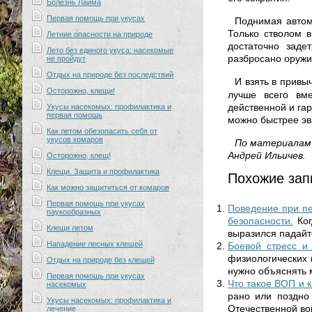
Болезнь Лайма
Первая помощь при укусах
Поднимая автома
Только стволом 
Летние опасности на природе
достаточно заде
Лето без единого укуса: насекомые
разбросано оружи
не пройдут
Отдых на природе без последствий
И взять в привы
Осторожно, клещи!
лучше всего вм
действенной и га
Укусы насекомых: профилактика и
первая помощь
можно быстрее эв
Как летом обезопасить себя от
укусов комаров
По материалам 
Андрей Ильичев.
Осторожно, клещ!
Клещи. Защита и профилактика
Похожие зап
Как можно защититься от комаров
Первая помощь при укусах
Поведение при пе
паукообразных
безопасности.
Ко
Клещи летом
выразился падайте
Нападение лесных клещей
Боевой стресс и
физиологических 
Отдых на природе без клещей
нужно объяснять 
Первая помощь при укусах
Что такое ВОП и 
насекомых
рано или поздно
Укусы насекомых: профилактика и
Отечественной вой
лечение