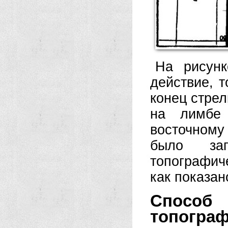
На рисунк
действие, т
конец стрел
на лимбе 
восточному
было зап
топографич
как показано
Спос
топогра