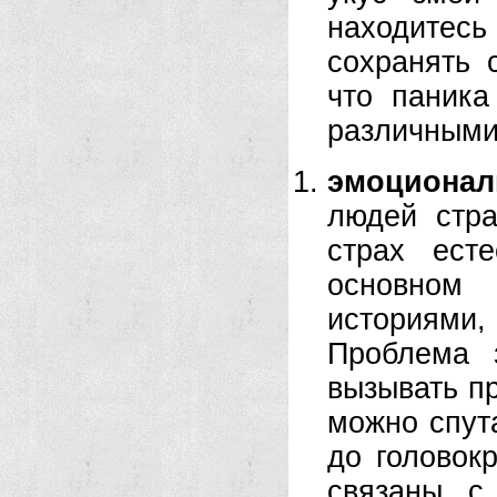
находитесь 
сохранять 
что паника
различными
эмоциона
людей стра
страх ест
основном 
историями
Проблема 
вызывать п
можно спут
до головок
связаны с