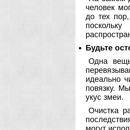
человек мо
до тех пор
поскольк
распростран
Будьте ост
Одна вещь
перевязыв
идеально ч
повязку. М
укус змеи.
Очистка р
последств
могут испол