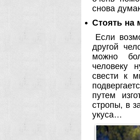
снова думаю
Стоять на 
Если возм
другой чел
можно бо
человеку н
свести к м
подвергаетс
путем изг
стропы, в з
укуса…