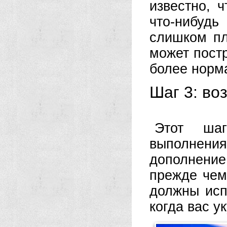
известно, 
что-нибуд
слишком пл
может постр
более норма
Шаг 3: во
Этот ша
выполнени
дополнени
прежде чем
должны исп
когда вас у