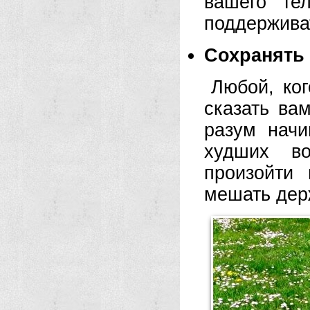
вашего те
поддержива
Сохранять
Любой, ког
сказать вам
разум начи
худших во
произойти 
мешать держ