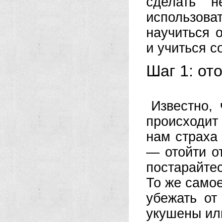
сделать н
использова
научиться 
и учиться 
Шаг 1: от
Известно, 
происходит
нам страха
— отойти о
постарайтес
То же самое
убежать от
укушены ил