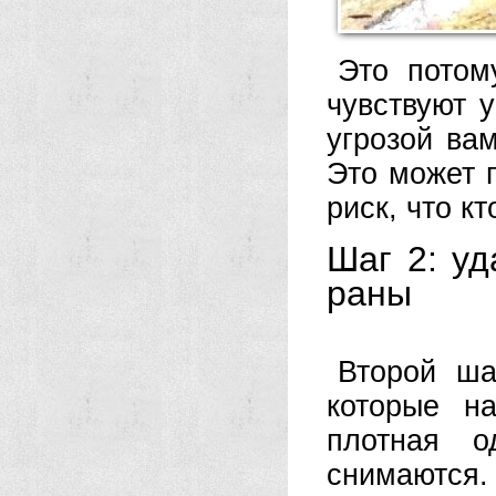
Это потому
чувствуют у
угрозой ва
Это может п
риск, что к
Шаг 2: уд
раны
Второй ша
которые н
плотная о
снимаются.