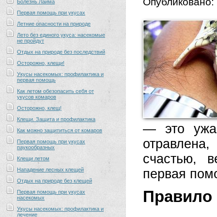
Опубликовано:
Болезнь Лайма
Первая помощь при укусах
Летние опасности на природе
Лето без единого укуса: насекомые
не пройдут
Отдых на природе без последствий
Осторожно, клещи!
Укусы насекомых: профилактика и
первая помощь
Как летом обезопасить себя от
укусов комаров
Осторожно, клещ!
Клещи. Защита и профилактика
— это ужа
Как можно защититься от комаров
отравлена
Первая помощь при укусах
паукообразных
счастью, в
Клещи летом
Нападение лесных клещей
первая пом
Отдых на природе без клещей
Правило 
Первая помощь при укусах
насекомых
Укусы насекомых: профилактика и
лечение