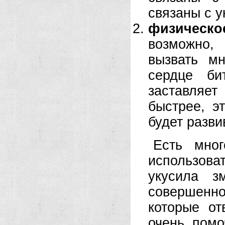
связаны с 
физическ
возможно,
вызвать м
сердце би
заставляе
быстрее, э
будет разви
Есть мног
использова
укусила з
совершенн
которые от
очень помо