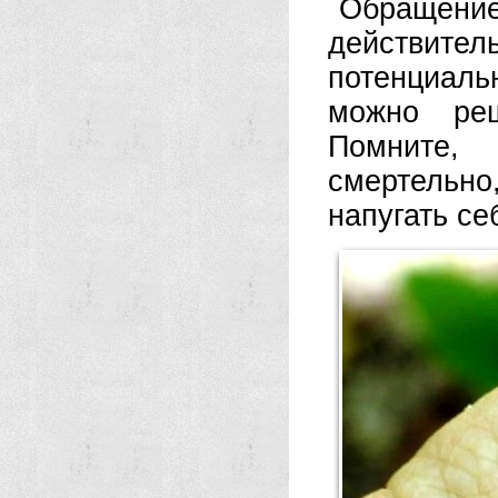
Обращение
действите
потенциаль
можно реш
Помните,
смертельн
напугать се