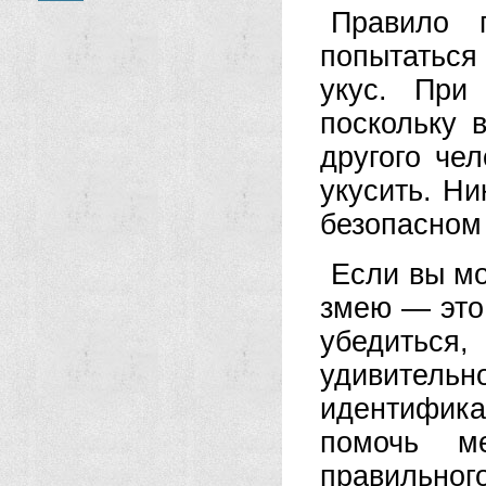
Правило 
попытаться
укус. При
поскольку 
другого чел
укусить. Ни
безопасном
Если вы мо
змею — это
убедиться
удивите
идентифик
помочь м
правильног