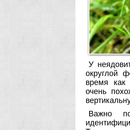
У неядови
округлой ф
время как 
очень похо
вертикальн
Важно п
идентифиц