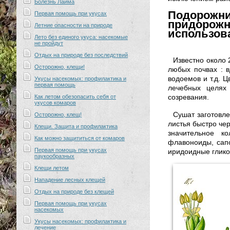
Болезнь Лайма
Подорожни
Первая помощь при укусах
придорож
Летние опасности на природе
использов
Лето без единого укуса: насекомые
не пройдут
Отдых на природе без последствий
Известно около 
Осторожно, клещи!
любых почвах : в
водоемов и т.д. Ц
Укусы насекомых: профилактика и
первая помощь
лечебных целях
созревания.
Как летом обезопасить себя от
укусов комаров
Сушат заготовле
Осторожно, клещ!
листья быстро чер
Клещи. Защита и профилактика
значительное ко
Как можно защититься от комаров
флавоноиды, сапо
Первая помощь при укусах
иридоидные глико
паукообразных
Клещи летом
Нападение лесных клещей
Отдых на природе без клещей
Первая помощь при укусах
насекомых
Укусы насекомых: профилактика и
лечение