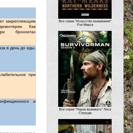
ает закрепляющим
Все серии "Искусство выживания"
Рэя Мирса
изентерии. Как
ри бронхитах
за в день до еды,
слабительное при
нфекционного и
Все серии "Наука выживать" Леса
Строуда