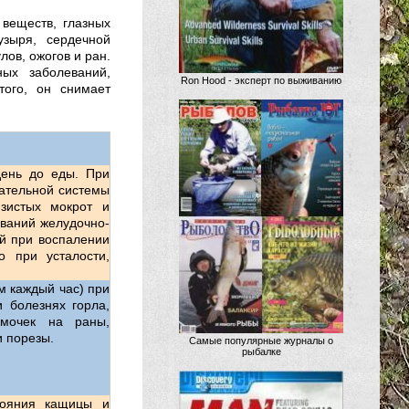
веществ, глазных
узыря, сердечной
лов, ожогов и ран.
ых заболеваний,
Ron Hood - эксперт по выживанию
того, он снимает
день до еды. При
ательной системы
зистых мокрот и
ваний желудочно-
й при воспалении
о при усталости,
м каждый час) при
 болезнях горла,
мочек на раны,
и порезы.
Самые популярные журналы о
рыбалке
тояния кащицы и