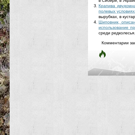
в Сибири, в Украин
Крапива двудомна
полевых условиях
вырубках, в кустар
Шиповник, описан
использование пр
среди редколесья,
Комментарии за