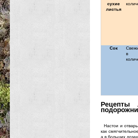
сухие
колич
листья
Сок
Свеж
в н
колич
Рецепты 
подорожни
Настои и отвар
как смягчительно
а в больших дозах