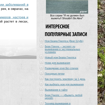
нии заболеваний в
 рек, в оврагах, на
Все серии "Я не должен был
икеров, настоев и
выжить/I Shouldn't Be Alive"
й растет в лесах,
Нож Беара Гриллса (Bear Grylls)
Беар Гриллс – эксперт по
выживанию в экстремальных
условиях
Новый нож Беара Гриллса
Ножи для выживания
Разведение огня без спичек
Походные печки
Как построить землянку за 1 день
Как выбрать нож для выживания
Выживание в тайге
Беар Гриллс — «Выжить любой
ценой»
Техника выживания в