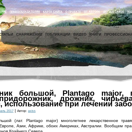
АНИЕ
ПРАВООБЛАДАТЕЛЯМ
КАРТА САЙТА
О ПРОЕКТЕ
ОТ АВТОРА
ДРУЗЬЯ САЙТА
ПО
СТАТЬИ
СНАРЯЖЕНИЕ
ПУБЛИКАЦИИ
ВИДЕО
КНИГИ
ПРОФЕССИОН
ник большой, Plantago major, п
 придорожник, дрожник, чирьева
, использование при лечении заб
|
раль 2017
Автор:
axiss
ьшой (лат. Plantago major) многолетнее лекарственное травя
 Европе, Азии, Африке, обоих Америках, Австралии. Вообщем прак
онов Крайнего Севера.