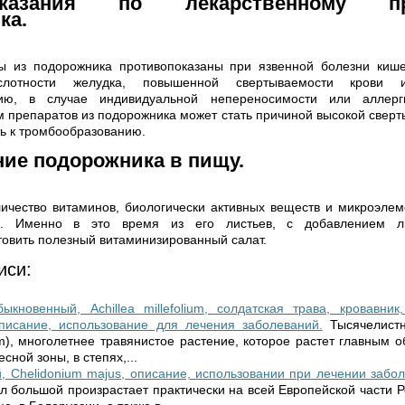
показания по лекарственному пр
ка.
ы из подорожника противопоказаны при язвенной болезни кише
слотности желудка, повышенной свертываемости крови 
нию, в случае индивидуальной непереносимости или аллерги
 препаратов из подорожника может стать причиной высокой сверт
ть к тромбообразованию.
ние подорожника в пищу.
ичество витаминов, биологически активных веществ и микроэле
й. Именно в это время из его листьев, с добавлением лис
товить полезный витаминизированный салат.
иси:
ыкновенный, Achillea millefolium, солдатская трава, кровавник
описание, использование для лечения заболеваний.
Тысячелист
lium), многолетнее травянистое растение, которое растет главным 
сной зоны, в степях,...
, Chelidonium majus, описание, использовании при лечении забо
л большой произрастает практически на всей Европейской части Ро