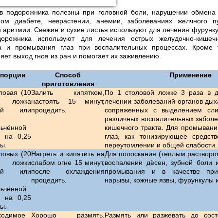
ев подорожника полезны при головной боли, нарушении обмена 
ном диабете, неврастении, анемии, заболеваниях желчного п
 аритмии. Свежие и сухие листья используют для лечения фурунку
дорожника используют для лечения острых желудочно-кишечн
а и промывания глаз при воспалительных процессах. Кроме 
яет выход гноя из ран и помогает их заживлению.
порции
Способ
Применение
приготовления
ловая (10
Залить кипятком,
По 1 столовой ложке 3 раза в 
 ложка
настоять 15 минут,
лечении заболеваний органов дых
жей или
процедить.
сопряженных с выделением сли
различных воспалительных заболе
ьчённой
кишечного тракта. Для промывани
ы на 0,25
глаз, как тонизирующее средств
ды.
переутомлении и общей слабости.
ловых (20
Нагреть и кипятить на
Для полоскания (теплым растворо
 ложки
слабом огне 15 минут,
воспалении дёсен, зубной боли и
жей или
после охлаждения
промывания и в качестве при
процедить.
нарывы, кожные язвы, фурункулы 
ьчённой
ы на 0,25
ды.
ходимое
Хорошо размять.
Размять или разжевать до сос