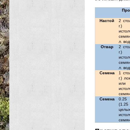
Про
Настой
2 сто
г.)
истол
семя
л. во
Отвар
2 сто
г.)
истол
семя
л. во
Семена
1 сто
г.) л
или
истол
семян
Семена
0.25
(1.25
цел
истол
семян