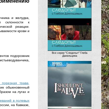
именению
чника и желудка,
и склонности к
ческой реакции.
ываемости крови и
Все серии "Следопыт" Глеба
ментов подорожник
Данильцева
тьеводуванчика,
, порезная трава,
ник обыкновенный
образом на лугах и
леваний в полевых
ссии, на Кавказе,