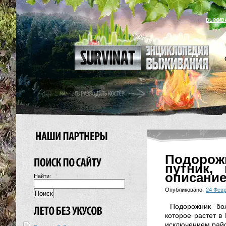
ВЫЖИВ
Подорож
путник,
описание
Найти:
Опубликовано:
24 Фев
Подорожник бол
которое растет в
исключением рай