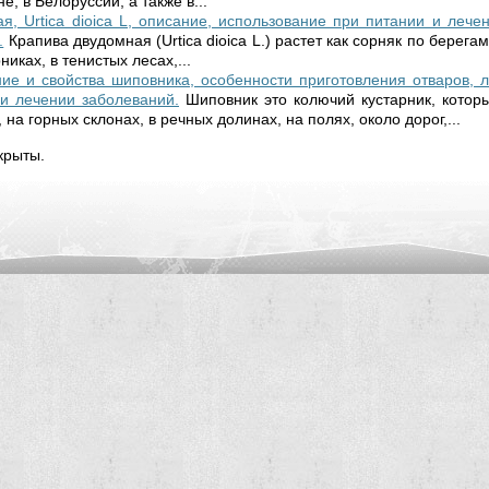
е, в Белоруссии, а также в...
я, Urtica dioica L, описание, использование при питании и лече
.
Крапива двудомная (Urtica dioica L.) растет как сорняк по берегам
никах, в тенистых лесах,...
ие и свойства шиповника, особенности приготовления отваров, л
и лечении заболеваний.
Шиповник это колючий кустарник, которы
 на горных склонах, в речных долинах, на полях, около дорог,...
крыты.