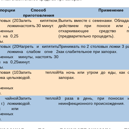
порции
Способ
Применение
приготовления
ловых (20
Залить кипятком,
Выпить вместе с семенами. Облад
 ложки
настоять 30 минут.
действием при поносе или д
ченных
отхаркивающее средство п
н на 0,25
(предварительно процедить).
ды.
ловых (20
Нагреть и кипятить
Принимать по 2 столовых ложки 3 ра
 ложки
на слабом огне 2
как слабительное при запорах.
ченных
минуты, настоять 30
н на 0,25
минут.
ды.
ловая (10
Запить теплой
На ночь или утром до еды, как 
ожка целых
водой.
запорах.
ченных
.
 чайной
Запить теплой
3 раза в день, при поносах и
 г.) ложки
водой.
неинфекционного происхождения.
ых или
ченных
.