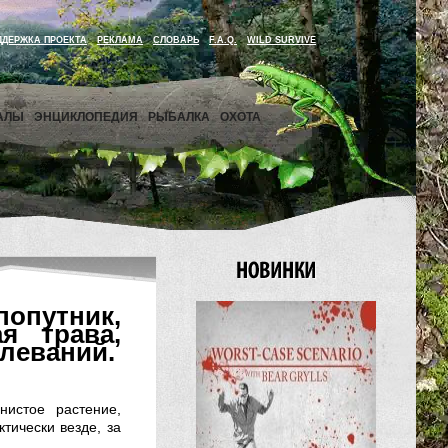
ДДЕРЖКА ПРОЕКТА
РЕКЛАМА
СЛОВАРЬ
F.A.Q.
WILD SURVIVE
АЛЫ
ЭНЦИКЛОПЕДИЯ
РЫБАЛКА
ОХОТА
опутник,
я трава,
олеваний.
нистое растение,
тически везде, за