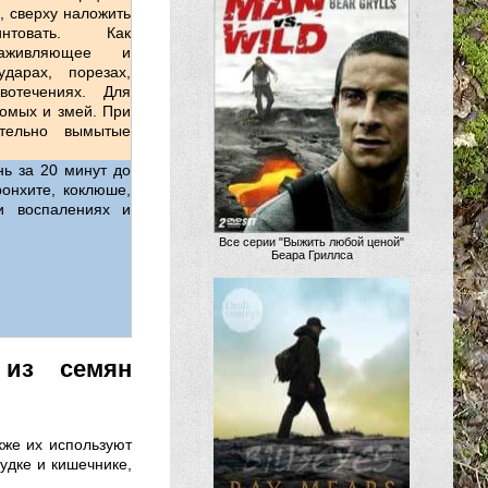
, сверху наложить
овать. Как
озаживляющее и
дарах, порезах,
вотечениях. Для
комых и змей. При
тельно вымытые
нь за 20 минут до
онхите, коклюше,
и воспалениях и
Все серии "Выжить любой ценой"
Беара Гриллса
 из семян
кже их используют
удке и кишечнике,