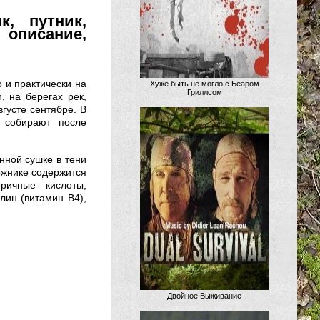
к, путник,
описание,
 и практически на
Хуже быть не могло с Беаром
Гриллсом
, на берегах рек,
вгусте сентябре. В
 собирают после
нной сушке в тени
рожнике содержится
оричные кислоты,
лин (витамин В4),
Двойное Выживание