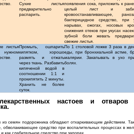
ество.
Сухие листья
появления сока, приложить к ране
предварительно
целый лист и забинт
распарить.
кровоостанавливающее, ран
бактерицидное средство, при у
нарывах, ожогах, носовых кро
снижения отеков при укусах насе
зубной боли жевать предвари
свежие листья.
ие листья
Промыть, ошпарить
По 1 столовой ложке 3 раза в де
ужном
кипятком, хорошо
еды, при бронхиальной астме, бр
естве.
размять и отжать
малярии. Закапывать в ухо пр
через ткань. Разбавить
болях.
кипяченой водой в
соотношении 1:1 и
прокипятить 2 минуты.
Хранить не более
суток.
лекарственных настоев и отваров
ка.
ы из семян подорожника обладают отхаркивающим действием. Та
е, обволакивающее средство при воспалительных процессах в жел
 и как слабительное средство при запорах.