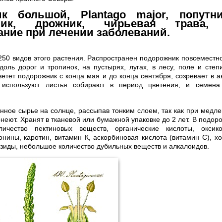
к большой, Plantago major, попутни
ник, дрожник, чирьевая трава, 
ание при лечении заболеваний.
250 видов этого растения. Распространен подорожник повсеместно
доль дорог и тропинок, на пустырях, лугах, в лесу, поле и степи
ветет подорожник с конца мая и до конца сентября, созревает в а
 используют листья собирают в период цветения, и семена
нное сырье на солнце, рассыпав тонким слоем, так как при медле
неют. Хранят в тканевой или бумажной упаковке до 2 лет. В подо
личество пектиновых веществ, органические кислоты, оксик
нины, каротин, витамин К, аскорбиновая кислота (витамин С), хо
зиды, небольшое количество дубильных веществ и алкалоидов.