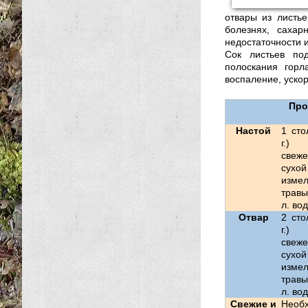
отвары из листь
болезнях, сахар
недостаточности и
Сок листьев по
полоскания горл
воспаление, ускор
Про
Настой
1 сто
г.)
све
сухой
измел
трав
л. во
Отвар
2 сто
г.)
све
сухой
измел
трав
л. во
Свежие и
Необ