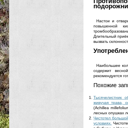
Противо
подорожни
Настои и отвар
повышенной ки
тромбообразова
Длительный приём
вызвать склоннос
Употребле
Наибольшее кол
содержит весно
рекомендуется го
Похожие зап
Тысячелистник об
живучая трава, 
(Achillea millefo
лесных опушках ле
Чистотел большой
условиях.
Чистоте