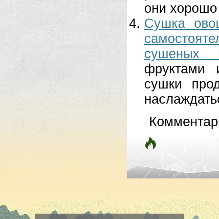
они хорошо 
Сушка ово
самостоят
сушеных п
фруктами 
сушки про
наслаждатьс
Комментар