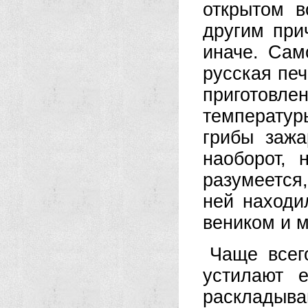
открытом в
другим при
иначе. Сам
русская пе
приготовл
температу
грибы зажа
наоборот, 
разумеется,
ней находи
веником и 
Чаще всег
устилают 
раскладываю