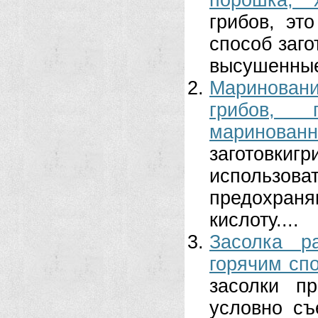
порошка, 
грибов, эт
способ заго
высушенные 
Маринован
грибов, 
маринованн
заготовкиг
использо
предохран
кислоту....
Засолка р
горячим сп
засолки п
условно съ