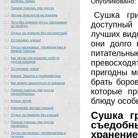
Опубликовано:
Болезнь Лайма
Первая помощь при укусах
Сушка гри
Летние опасности на природе
доступный
Лето без единого укуса: насекомые
не пройдут
лучших вид
Отдых на природе без последствий
Осторожно, клещи!
они долго 
Укусы насекомых: профилактика и
питательные
первая помощь
Как летом обезопасить себя от
превосход
укусов комаров
Осторожно, клещ!
пригодны м
Клещи. Защита и профилактика
брать боро
Как можно защититься от комаров
которые пр
Первая помощь при укусах
паукообразных
блюду особ
Клещи летом
Нападение лесных клещей
Сушка г
Отдых на природе без клещей
съедоб
Первая помощь при укусах
насекомых
хранение
Укусы насекомых: профилактика и
лечение