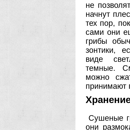
не позволя
начнут плес
тех пор, по
сами они е
грибы обыч
зонтики, 
виде свет
темные. С
можно сжа
принимают 
Хранение
Сушеные г
они размок