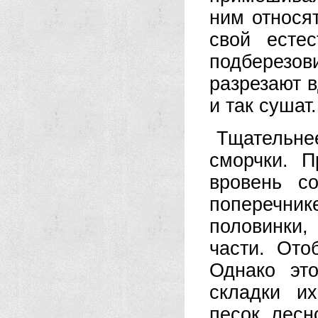
ним относя
свой естес
подберезов
разрезают 
и так сушат.
Тщательне
сморчки. П
вровень с
поперечник
половинки,
части. Ото
Однако эт
складки и
песок, лесн