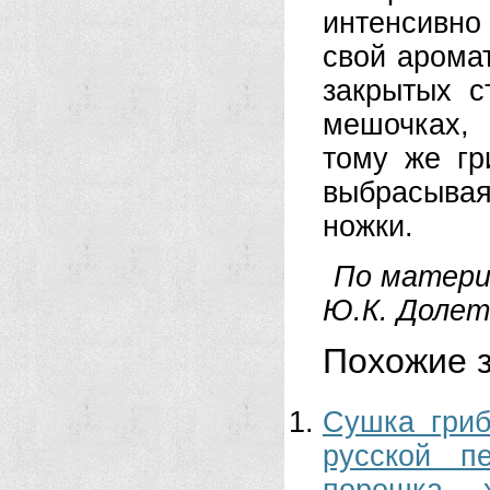
интенсивно
свой аромат
закрытых с
мешочках,
тому же гр
выбрасыва
ножки.
По матери
Ю.К. Долет
Похожие з
Сушка гриб
русской п