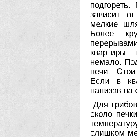
подгореть.
зависит о
мелкие шля
Более кр
перерывами
квартиры 
немало. Под
печи. Стои
Если в кв
нанизав на 
Для грибов
около печк
температур
слишком ме