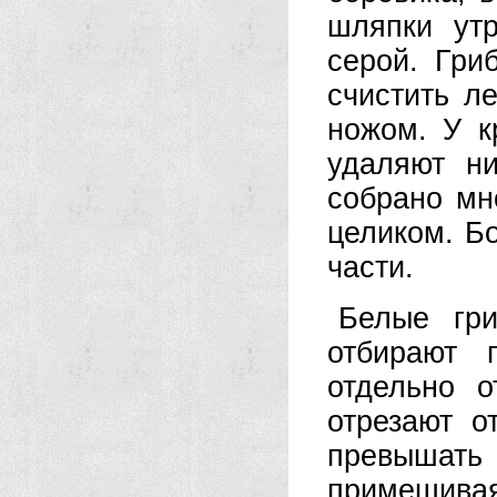
шляпки ут
серой. Гри
счистить л
ножом. У к
удаляют н
собрано мн
целиком. Б
части.
Белые гри
отбирают 
отдельно 
отрезают о
превышать
примешивая