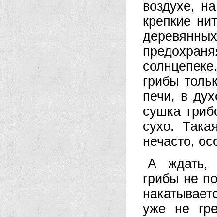
воздухе, н
крепкие ни
деревянных
предохраня
солнцепеке
грибы толь
печи, в ду
сушка гриб
сухо. Така
нечасто, ос
А ждать, 
грибы не по
накатывает
уже не гр