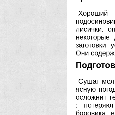
Хороший 
подосиновик
лисички, о
некоторые 
заготовки 
Они содержа
Подготов
Сушат мол
ясную погод
осложнит те
: потеряют
боровика, в