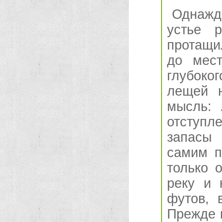
Однажды
устье 
протащи
до мест
глубоког
лещей н
мысль: 
отступл
запасы 
самим п
только 
реку и 
футов, 
Прежде в