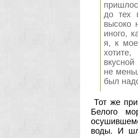
пришлос
до тех 
высоко 
иного, к
я, к мо
хотите,
вкусной
не мень
был надо
Тот же пр
Белого мо
осушившем
воды. И ш