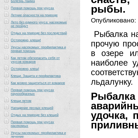
Болезнь Лайма
рыбы.
Первая помощь при укусах
Летние опасности на природе
Опубликовано:
Лето без единого укуса: насекомые
не пройдут
Рыбалка на
Отдых на природе без последствий
Осторожно, клещи!
прочую про
Укусы насекомых: профилактика и
в озере и
первая помощь
Как летом обезопасить себя от
наиболее у
укусов комаров
Осторожно, клещ!
соответств
Клещи. Защита и профилактика
льдалунку.
Как можно защититься от комаров
Первая помощь при укусах
Рыбалк
паукообразных
Клещи летом
аварий
Нападение лесных клещей
удочка, 
Отдых на природе без клещей
приливн
Первая помощь при укусах
насекомых
Укусы насекомых: профилактика и
лечение