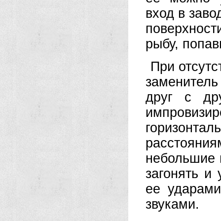
вход в заво
поверхност
рыбу, попав
При отсутс
заменитель
друг с др
импровизир
горизонтал
расстояни
небольшие 
загонять и 
ее ударами
звуками.