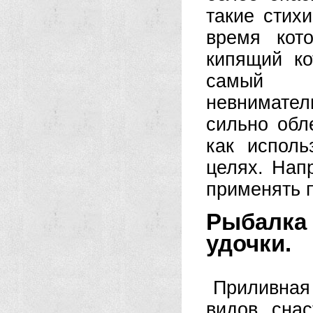
такие стихи
время кот
кипящий ко
самый п
невнимател
сильно обл
как исполь
целях. Нап
применять 
Рыбалка
удочки.
Приливная 
видов сна