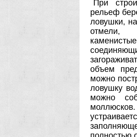
При строи
рельеф бере
ловушки, н
отмели, 
каменисты
соединя
загораживат
объем пре
можно пост
ловушку во
можно соб
моллюсков
устраива
заполняющ
полностью 