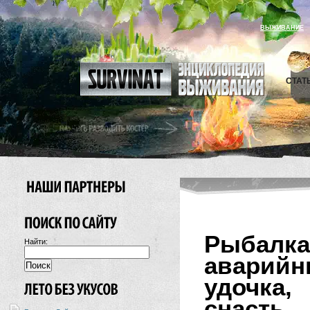
ВЫЖИВАНИЕ
СТАТ
Рыбалк
Найти:
аварий
удочка
снасть