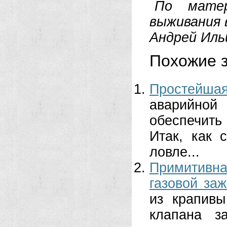
По матер
выживания 
Андрей Иль
Похожие з
Простейша
аварийной
обеспечит
Итак, как 
ловле...
Примитивн
газовой заж
из крапив
клапана з