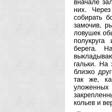
вначале зал
них. Чере
собирать б
замочив, р
ловушек об
полукруга 
берега. Н
выкладыва
гальки. На
близко друг
так же, к
уложенных
закреплен
кольев и вер