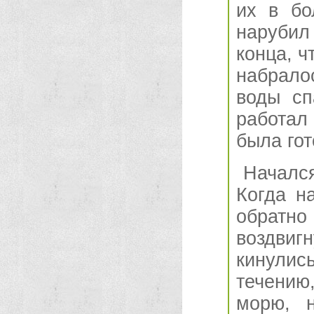
их в бо
нарубил
конца, ч
набрало
воды сп
работал 
была гот
Начался
Когда н
обратн
воздвиг
кинулис
течению
морю, н