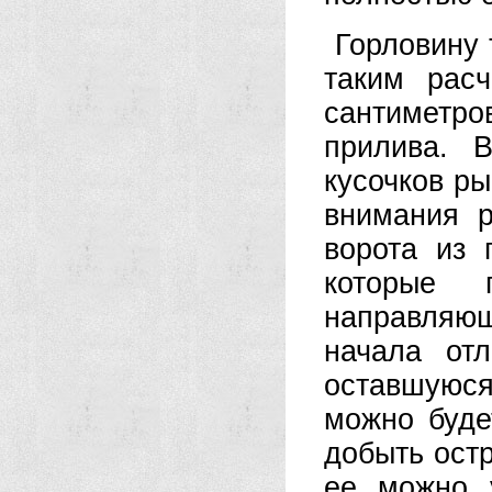
Горловину 
таким рас
сантиметр
прилива. 
кусочков ры
внимания 
ворота из 
которые
направляю
начала отл
оставшуюс
можно буде
добыть остр
ее можно 