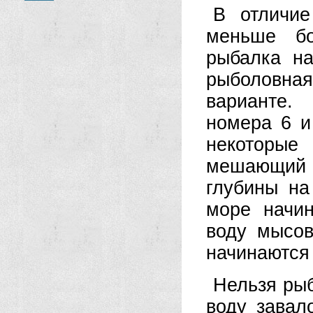
В отличие
меньше бо
рыбалка н
рыболовная 
варианте.
номера 6 и
некоторые
мешающий р
глубины на
море начи
воду мысов
начинаются 
Нельзя рыб
воду завал