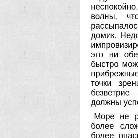
неспокойно
волны, чт
рассыпало
домик. Нед
импровизир
это ни об
быстро мож
прибрежные
точки зре
безветрие
должны усп
Море не р
более сло
более опас