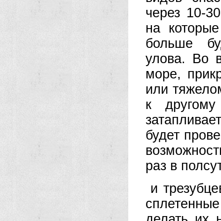
через 10-3
на которые
больше бу
улова. Во 
море, прик
или тяжело
к другому
затапливае
будет прове
возможност
раз в полсу
и трезубце
сплетенные
делать их 