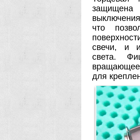
защищена 
выключения
что позво
поверхност
свечи, и и
света. Ф
вращающеес
для крепле