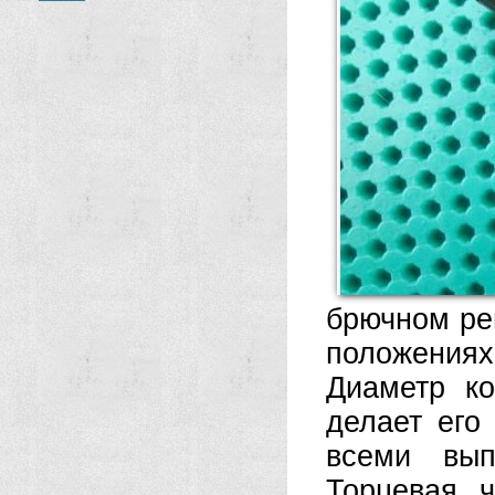
брючном ре
положения
Диаметр к
делает его
всеми вып
Торцевая ч