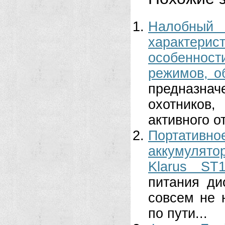
Налобный ф
характер
особенност
режимов, о
предназна
охотников
активного о
Портативно
аккумулято
Klarus ST1
питания д
совсем не 
по пути...