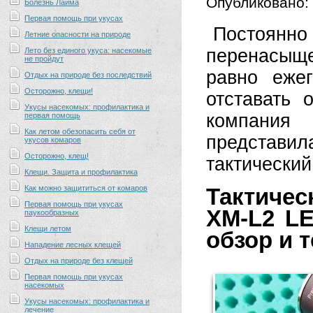
Опубликовано:
Болезнь Лайма
Первая помощь при укусах
Постоян
Летние опасности на природе
перенасыщ
Лето без единого укуса: насекомые
не пройдут
равно еже
Отдых на природе без последствий
Осторожно, клещи!
отставать 
Укусы насекомых: профилактика и
компания 
первая помощь
Как летом обезопасить себя от
представ
укусов комаров
Осторожно, клещ!
тактический
Клещи. Защита и профилактика
Как можно защититься от комаров
Тактиче
Первая помощь при укусах
XM-L2 LE
паукообразных
Клещи летом
обзор и т
Нападение лесных клещей
Отдых на природе без клещей
Первая помощь при укусах
насекомых
Укусы насекомых: профилактика и
лечение