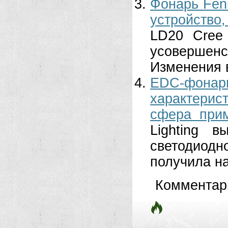
Фонарь Fen
устройство
LD20 Cree
усовершен
Изменения в
EDC-фон
характерис
сфера прим
Lighting 
светодиод
получила на
Комментар