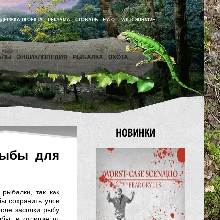
ДДЕРЖКА ПРОЕКТА
РЕКЛАМА
СЛОВАРЬ
F.A.Q.
WILD SURVIVE
АЛЫ
ЭНЦИКЛОПЕДИЯ
РЫБАЛКА
ОХОТА
рыбы для
рыбалки, так как
бы сохранить улов
осле засолки рыбу
бы, в отличие от