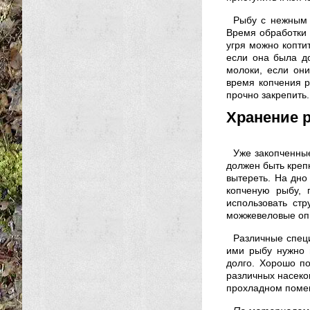
Рыбу с нежным 
Время обработки 
угря можно коптит
если она была д
молоки, если он
время копчения р
прочно закрепить.
Хранение 
Уже закопченны
должен быть креп
вытереть. На дно
копченую рыбу, 
использовать ст
можжевеловые оп
Различные специ
ими рыбу нужно 
долго. Хорошо п
различных насеком
прохладном поме