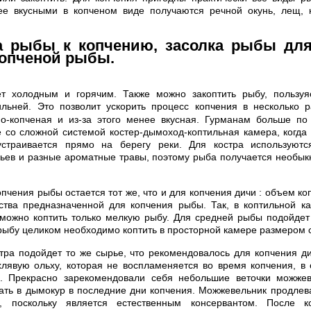
ее вкусными в копченом виде получаются речной окунь, лещ, ка
а рыбы к копчению, засолка рыбы для
копченой рыбы.
т холодным и горячим. Также можно закоптить рыбу, пользуя
льней. Это позволит ускорить процесс копчения в несколько р
но-копченая и из-за этого менее вкусная. Гурманам больше по 
 со сложной системой костер-дымоход-коптильная камера, когда
страивается прямо на берегу реки. Для костра используют
ьев и разные ароматные травы, поэтому рыба получается необык
опчения рыбы остается тот же, что и для копчения дичи : объем ко
ства предназначенной для копчения рыбы. Так, в коптильной к
можно коптить только мелкую рыбу. Для средней рыбы подойдет 
 рыбу целиком необходимо коптить в просторной камере размером 
тра подойдет то же сырье, что рекомендовалось для копчения д
хлявую ольху, которая не воспламеняется во время копчения, в 
. Прекрасно зарекомендовали себя небольшие веточки можжев
ть в дымокур в последние дни копчения. Можжевельник продлев
а, поскольку является естественным консервантом. После 