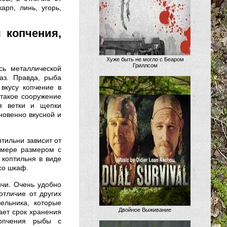
рп, линь, угорь,
 копчения,
Хуже быть не могло с Беаром
Гриллсом
сь металлической
аз.
Правда, рыба
вкусу копчение в
 такое сооружение
ся ветки и щепки
новенно вкусной и
птильни зависит от
амере размером с
коптильня в виде
со шкаф.
ичи. Очень удобно
отличие от других
ельника, которые
Двойное Выживание
ает срок хранения
копчения рыбы с