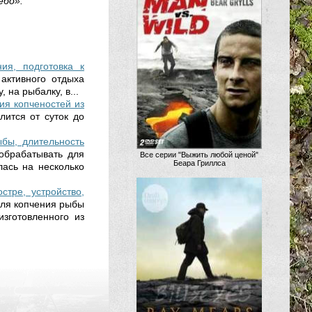
ебо».
ия, подготовка к
активного отдыха
 на рыбалку, в...
ия копченостей из
ится от суток до
ыбы, длительность
обрабатывать для
Все серии "Выжить любой ценой"
Беара Гриллса
лась на несколько
стре, устройство,
для копчения рыбы
изготовленного из