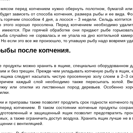
мясом перед копчением нужно обернуть полотном, бумагой или 
будет зависеть от способа копчения, размера рыбы и ее вида. Фор
ь горячим способом 4 дня, а лосося – 3 недели. Сельдь коптится
о этого хорошо просолена. Перед копчением необходимо удалит
и имеются. При горячей обработке они придают рыбе горьковаты
ыба случайно не сорвалась и не упала на дно коптильной каме
 Но если это все же произошло, то упавшую рыбу надо вовремя уда
рыбы после копчения.
е продукты можно хранить в ящике, специально оборудованном д
ким и без трещин. Прежде чем укладывать копченую рыбу в ящик, е
 ящика следует насыпать чистую просеянную золу слоем в 2–3 с
причем каждый слой необходимо также пересыпать золой. В
ружку или опилки из лиственных пород деревьев. Особенно хор
илки.
и и приправы также позволят продлить срок годности копченого п
перед копчением. В таком состоянии копченые продукты сохран
одготовленный и защищенный ящик позволит предотвратить прон
ых, а также ограничить доступ воздуха. Хранить ящик лучше не в 
щении с вентиляцией.