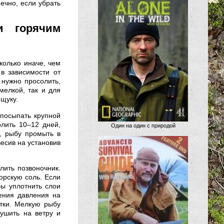
ечно, если убрать
и горячим
колько иначе, чем
в зависимости от
 нужно просолить,
мелкой, так и для
 щуку.
посыпать крупной
олить 10–12 дней,
Один на один с природой
, рыбу промыть в
весив на установив
лить позвоночник.
орскую соль. Если
бы уплотнить слои
ения давления на
утки. Мелкую рыбу
сушить на ветру и