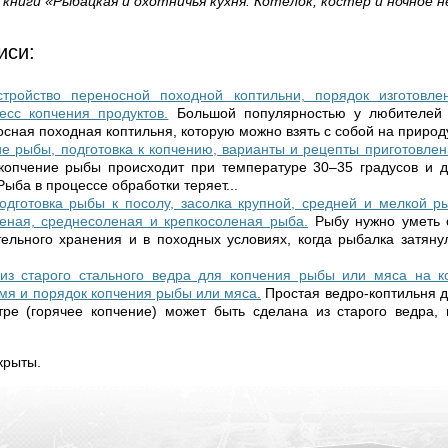
ниги «Рыбацкая и охотничья кухня. Котелок, костер и ночное н
иси:
стройство переносной походной коптильни, порядок изготовлен
есс копчения продуктов.
Большой популярностью у любителей 
сная походная коптильня, которую можно взять с собой на природу,
е рыбы, подготовка к копчению, варианты и рецепты приготовлен
копчение рыбы происходит при температуре 30–35 градусов и дл
Рыба в процессе обработки теряет...
дготовка рыбы к посолу, засолка крупной, средней и мелкой р
еная, среднесоленая и крепкосоленая рыба.
Рыбу нужно уметь 
ельного хранения и в походных условиях, когда рыбалка затяну
из старого стального ведра для копчения рыбы или мяса на ко
емя и порядок копчения рыбы или мяса.
Простая ведро-коптильня 
ре (горячее копчение) может быть сделана из старого ведра, 
крыты.