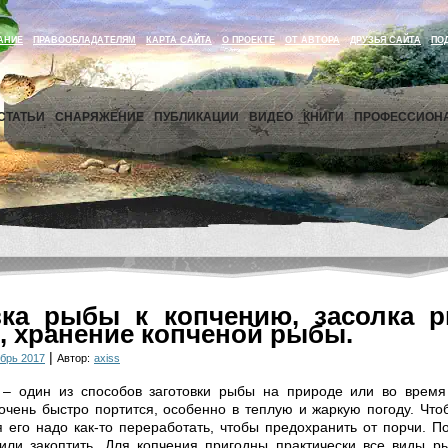
АНИЕ
ПРАВООБЛАДАТЕЛЯМ
КАРТА САЙТА
О ПРОЕКТЕ
ОТ АВТОРА
ДРУЗЬЯ САЙТА
ПО
СТАТЬИ
СНАРЯЖЕНИЕ
ПУБЛИКАЦИИ
ВИДЕО
КНИГИ
ПРОФЕССИОН
вка рыбы к копчению, засолка 
, хранение копченой рыбы.
|
брь 2017
Автор:
axiss
– один из способов заготовки рыбы на природе или во время 
чень быстро портится, особенно в теплую и жаркую погоду. Что
 его надо как-то переработать, чтобы предохранить от порчи. П
или закоптить. Для копчения пригодны практически все виды ры