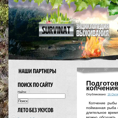
ВЫЖИВ
Подгото
копчения
Найти:
Опубликовано:
16 Октя
Копчение рыбы 
пойманная рыба о
длительное время
можно обсушить 