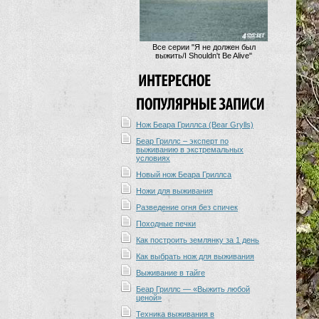
Все серии "Я не должен был
выжить/I Shouldn't Be Alive"
Нож Беара Гриллса (Bear Grylls)
Беар Гриллс – эксперт по
выживанию в экстремальных
условиях
Новый нож Беара Гриллса
Ножи для выживания
Разведение огня без спичек
Походные печки
Как построить землянку за 1 день
Как выбрать нож для выживания
Выживание в тайге
Беар Гриллс — «Выжить любой
ценой»
Техника выживания в