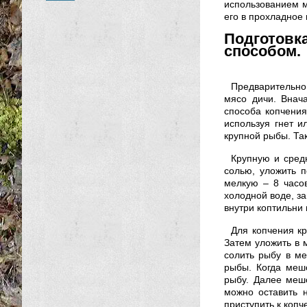
использованием м
его в прохладное 
Подготов
способом.
Предварительно 
мясо дичи. Внач
способа копчения
используя гнет и
крупной рыбы. Так
Крупную и сред
солью, уложить п
мелкую – 8 часо
холодной воде, за
внутри коптильни 
Для копчения кр
Затем уложить в 
солить рыбу в ме
рыбы. Когда меш
рыбу. Далее мешо
можно оставить н
приступить к копч