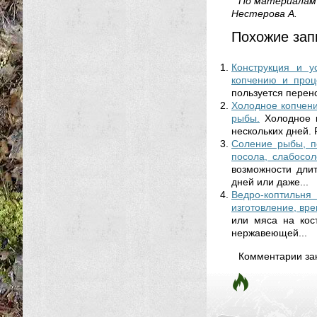
По материалам к
Нестерова А.
Похожие зап
Конструкция и у
копчению и проц
пользуется перено
Холодное копчени
рыбы.
Холодное 
нескольких дней. 
Соление рыбы, по
посола, слабосол
возможности длит
дней или даже...
Ведро-коптильня 
изготовление, вр
или мяса на кост
нержавеющей...
Комментарии за