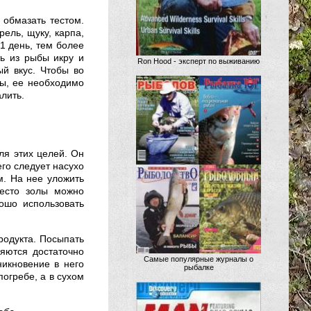
обмазать тестом.
ель, щуку, карпа,
 1 день, тем более
ь из рыбы икру и
Ron Hood - эксперт по выживанию
й вкус. Чтобы во
ры, ее необходимо
лить.
ля этих целей. Он
го следует насухо
м. На нее уложить
место золы можно
ошо использовать
родукта. Посыпать
яются достаточно
Самые популярные журналы о
икновение в него
рыбалке
погребе, а в сухом