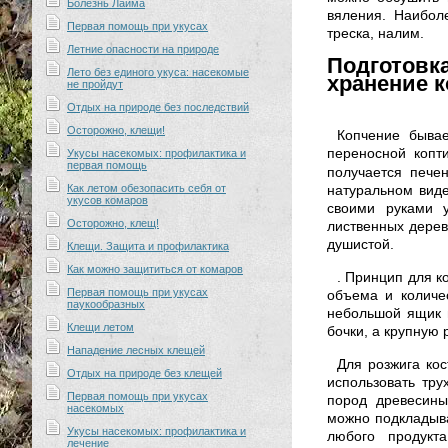
Болезнь Лайма
вяления. Наибол
Первая помощь при укусах
треска, налим.
Летние опасности на природе
Подготовк
Лето без единого укуса: насекомые
хранение 
не пройдут
Отдых на природе без последствий
Осторожно, клещи!
Копчение бывае
переносной копти
Укусы насекомых: профилактика и
первая помощь
получается пече
Как летом обезопасить себя от
натуральном виде
укусов комаров
своими руками у
Осторожно, клещ!
лиственных дерев
душистой.
Клещи. Защита и профилактика
Как можно защититься от комаров
. Принцип для к
Первая помощь при укусах
объема и количе
паукообразных
небольшой ящик 
Клещи летом
бочки, а крупную
Нападение лесных клещей
Для розжига кос
Отдых на природе без клещей
использовать тру
Первая помощь при укусах
пород древесины
насекомых
можно подкладыва
Укусы насекомых: профилактика и
любого продукт
лечение