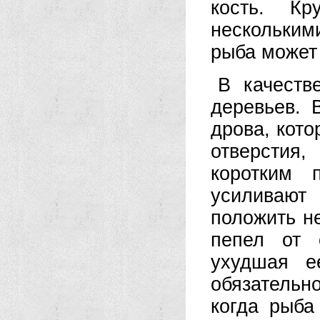
кость. Кр
нескольким
рыба может
В качеств
деревьев. 
дрова, кот
отверстия
коротким 
усиливают
положить не
пепел от 
ухудшая е
обязатель
когда рыба