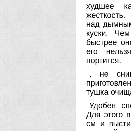
худшее к
жесткость.
над дымным
куски. Че
быстрее он
его нельз
портится.
, не сни
приготовл
тушка очища
Удобен сп
Для этого 
см и высти