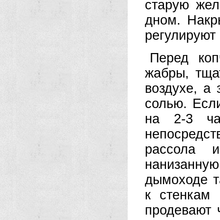
старую жел
дном. Накр
регулируют
Перед коп
жабры, тща
воздухе, а
солью. Есл
на 2-3 ч
непосредс
рассола и
нанизанну
дымоходе т
к стенкам 
продевают 