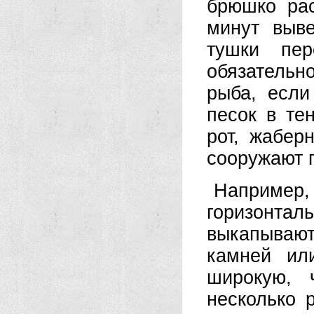
брюшко рас
минут выв
тушки пер
обязатель
рыба, если
песок в те
рот, жабер
сооружают 
Например
горизонталь
выкапываю
камней ил
широкую, 
несколько 