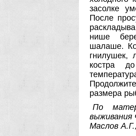
засолке у
После прос
раскладыва
нише бер
шалаше. Ко
гнилушек, 
костра д
темпера
Продолжит
размера рыб
По матер
выживания 
Маслов А.Г.