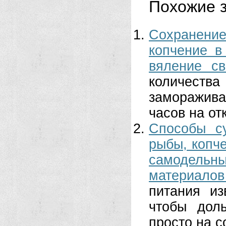
Похожие з
Сохранение
копчение в
вяление св
количеств
заморажива
часов на от
Способы с
рыбы, копч
самодельн
материалов
питания из
чтобы дол
просто на со