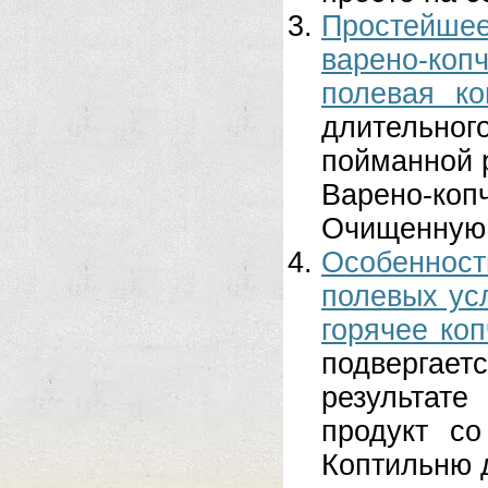
Простейшее
варено-копч
полевая к
длительно
пойманной 
Варено-к
Очищенную 
Особенност
полевых ус
горячее коп
подвергае
результат
продукт с
Коптильню д