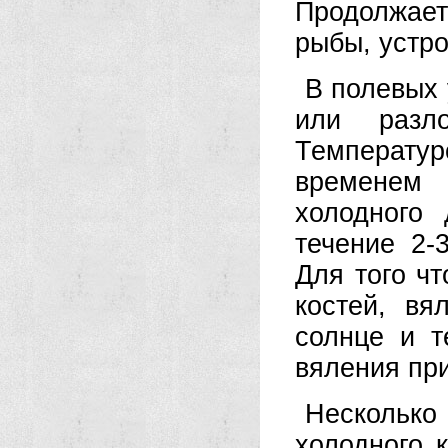
Продолжает
рыбы, устро
В полевых 
или разл
Температу
временем 
холодного
течение 2-
Для того ч
костей, вя
солнце и т
вяления при
Нескольк
холодного 