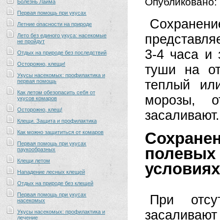
Опубликовано:
Болезнь Лайма
Первая помощь при укусах
Сохранен
Летние опасности на природе
представля
Лето без единого укуса: насекомые
не пройдут
3-4 часа и
Отдых на природе без последствий
Осторожно, клещи!
туши на от
Укусы насекомых: профилактика и
теплый ил
первая помощь
Как летом обезопасить себя от
морозы, о
укусов комаров
Осторожно, клещ!
засаливают
Клещи. Защита и профилактика
Как можно защититься от комаров
Сохране
Первая помощь при укусах
полевых 
паукообразных
Клещи летом
условиях
Нападение лесных клещей
Отдых на природе без клещей
Первая помощь при укусах
При отсу
насекомых
засаливаю
Укусы насекомых: профилактика и
лечение