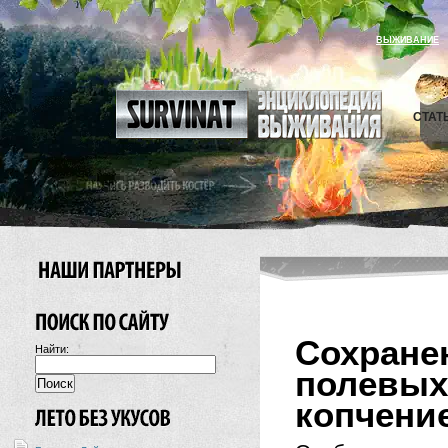
ВЫЖИВАНИЕ
СТАТ
Сохране
Найти:
полев
копчени