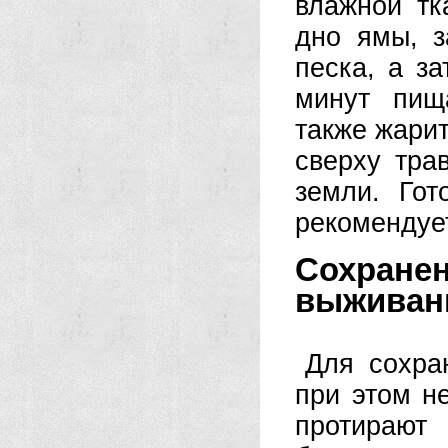
влажной тк
дно ямы, з
песка, а за
минут пищ
также жарит
сверху тра
земли. Го
рекомендует
Сохра
выживан
Для сохра
при этом н
протирают 