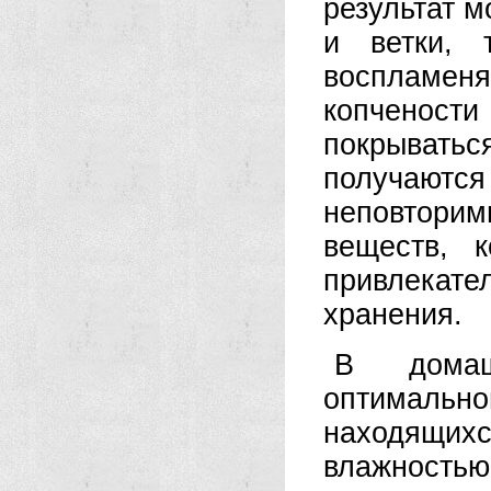
результат м
и ветки, 
воспламеня
копченос
покрывать
получают
неповтори
веществ, 
привлекател
хранения.
В домаш
оптимальн
находящи
влажностью