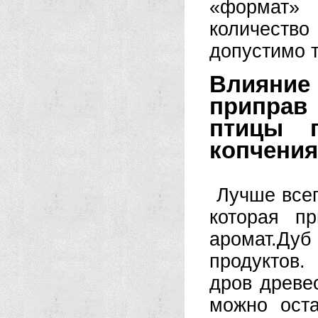
«формат»
количеств
допустимо т
Влияние
приправ
птицы п
копчения
Лучше всег
которая п
аромат.Дуб
продуктов.
дров древе
можно оста