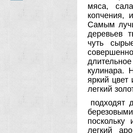
мяса, сал
копчения, 
Самым лучш
деревьев т
чуть сыры
совершенно
длительное
кулинара. 
яркий цвет 
легкий золо
подходят 
березовым
поскольку 
легкий аро