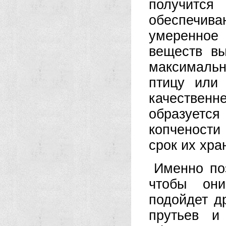
получит
обеспечив
умеренное
веществ в
максимальн
птицу или
качествен
образует
копчености
срок их хра
Именно по
чтобы они
подойдет д
прутьев и