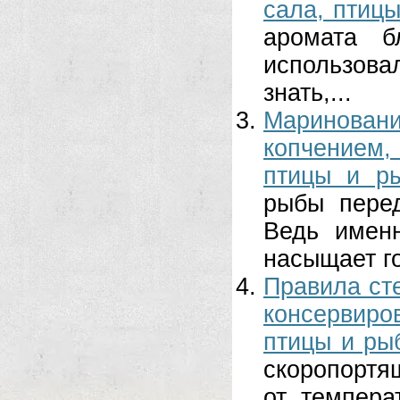
сала, птиц
аромата 
использова
знать,...
Маринован
копчением
птицы и р
рыбы перед
Ведь имен
насыщает го
Правила ст
консервир
птицы и ры
скоропортя
от темпера