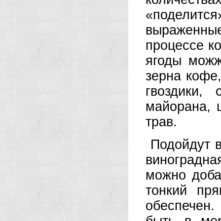
«поделитс
выраженны
процессе ко
ягоды можж
зерна кофе
гвоздики,
майорана, 
трав.
Подойдут в
виноградна
можно доба
тонкий пр
обеспечен