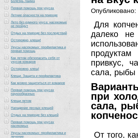
Болезнь Лайма
Первая помощь при укусах
Опубликовано:
Летние опасности на природе
Для копче
Лето без единого укуса: насекомые
не пройдут
далеко не
Отдых на природе без последствий
Осторожно, клещи!
использов
Укусы насекомых: профилактика и
продуктам
первая помощь
Как летом обезопасить себя от
привкус, ч
укусов комаров
Осторожно, клещ!
сала, рыбы
Клещи. Защита и профилактика
Как можно защититься от комаров
Вариант
Первая помощь при укусах
при холо
паукообразных
Клещи летом
сала, ры
Нападение лесных клещей
копченос
Отдых на природе без клещей
Первая помощь при укусах
насекомых
От того, к
Укусы насекомых: профилактика и
лечение