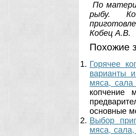
По матери
рыбу. Коп
приготовле
Кобец А.В.
Похожие з
Горячее ко
варианты и
мяса, сала
копчение 
предварит
основные мо
Выбор при
мяса, сала,