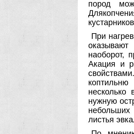
пород мож
Длякопчени
кустарников
При нагрев
оказывают
наоборот, 
Акация и 
свойствам
коптильню
несколько 
нужную остр
небольших 
листья эвка
По мнению