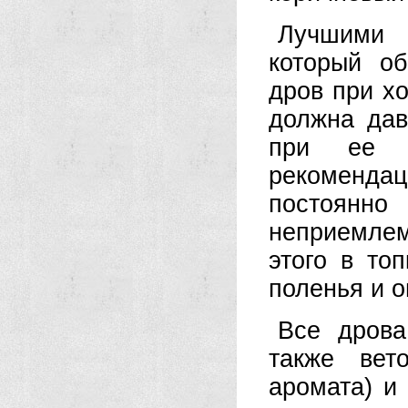
Лучшими 
который об
дров при х
должна дав
при ее и
рекомендац
постоянн
неприемлем
этого в то
поленья и о
Все дрова
также вет
аромата) и