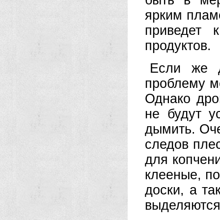
быть в ме
ярким плам
приведет 
продуктов.
Если же д
проблему м
Однако дро
не будут у
дымить. Оче
следов пле
для копчен
клееные, п
доски, а т
выделяются