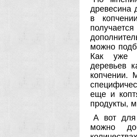
древесина 
в копчени
получаетс
дополнитель
можно подб
Как уже г
деревьев к
копчении. 
специфиче
еще и копт
продукты, м
А вот для
можно до
количест