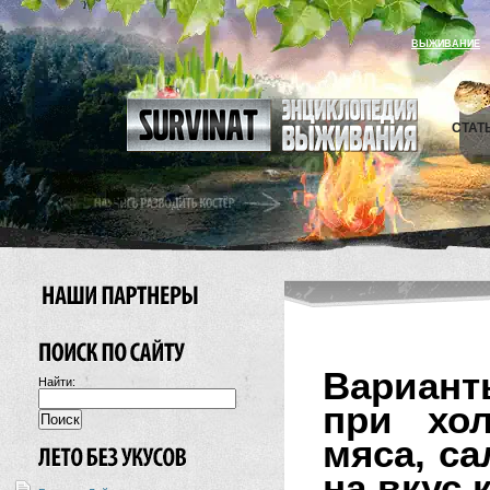
ВЫЖИВАНИЕ
СТАТ
Вариант
Найти:
при хо
мяса, с
на вкус 