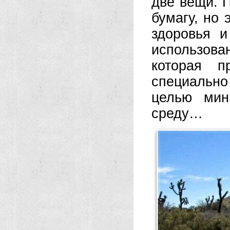
две вещи. 
бумагу, но 
здоровья и
использова
которая п
специально
целью мин
среду…