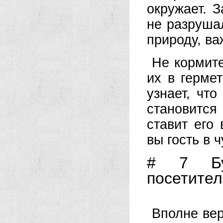
окружает. 
не разруша
природу, ва
Не кормите
их в герме
узнает, чт
становится
ставит его 
вы гость в 
# 7 Бу
посетите
Вполне вер