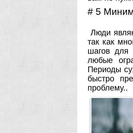
# 5 Миним
Люди явля
так как мн
шагов для 
любые огр
Периоды су
быстро пр
проблему..