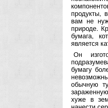
компонент
продукты, 
вам не нуж
природе. К
бумага, к
является к
Он изго
подразумев
бумагу бол
невозможны
обычную ту
зараженную
хуже в зе
нанести се