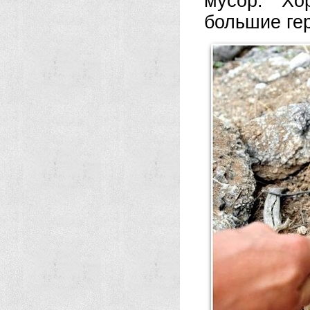
мусор. Хо
большие ге