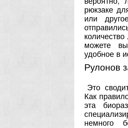
вероятно, 
рюкзаке дл
или друго
отправили
количество 
можете вы
удобное в 
Рулонов з
Это своди
Как правило
эта биора
специализи
немного 