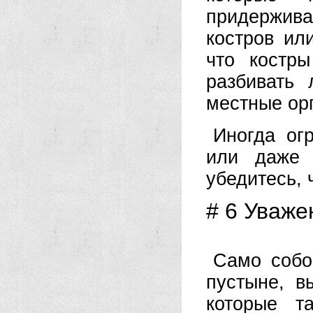
придержив
костров ил
что костр
разбивать 
местные орг
Иногда ог
или даже 
убедитесь, 
# 6 Уваже
Само собо
пустыне, в
которые т