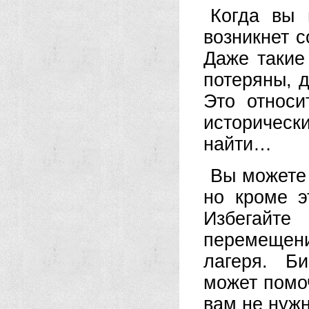
Когда вы 
возникнет с
Даже такие 
потеряны, д
Это относ
историчес
найти…
Вы можете 
но кроме э
Избегайт
перемещени
лагеря. Б
может помоч
вам не нужн