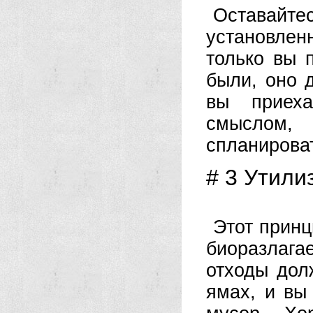
Оставай
установле
только вы 
были, оно д
вы приеха
смыслом,
спланирова
# 3 Утили
Этот прин
биоразлаг
отходы дол
ямах, и вы