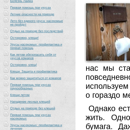
Болезнь Лайма
Первая помощь при укусах
Летние опасности на природе
Лето без единого укуса: насекомые
не пройдут
Отдых на природе без последствий
Осторожно, клещи!
Укусы насекомых: профилактика и
первая помощь
Как летом обезопасить себя от
укусов комаров
Осторожно, клещ!
нас мы ст
Клещи. Защита и профилактика
повседнев
Как можно защититься от комаров
используем
Первая помощь при укусах
паукообразных
о гораздо 
Клещи летом
Нападение лесных клещей
Однако ест
Отдых на природе без клещей
Первая помощь при укусах
жить. Одн
насекомых
бумага. Д
Укусы насекомых: профилактика и
лечение