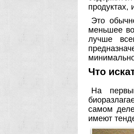
продуктах, 
Это обычн
меньшее во
лучше все
предназн
минимально
Что иска
На первы
биоразлага
самом деле
имеют тенд