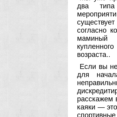
два типа
мероприят
существует
согласно к
маминый ф
купленного
возраста..
Если вы не
для начал
неправиль
дискредитир
расскажем в
каяки — эт
спортивные