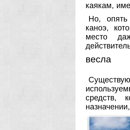
каякам, им
Но, опять
каноэ, кот
место да
действитель
весла
Существую
используе
средств, 
назначении,