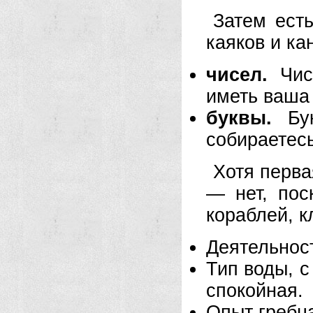
Затем ест
каяков и ка
чисел.
Числ
иметь ваша
буквы.
Бук
собираетесь
Хотя перва
— нет, пос
кораблей, 
Деятельност
Тип воды, с
спокойная.
Опыт гребц