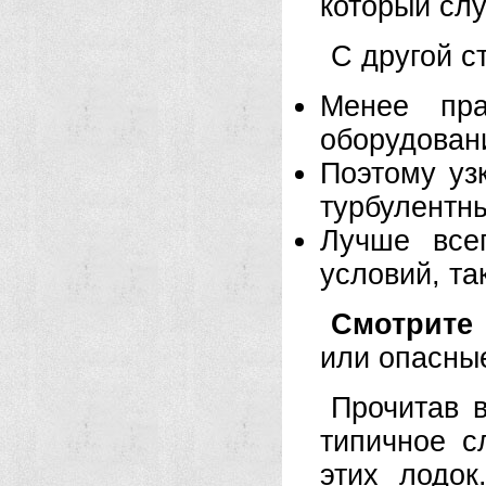
который слу
С другой с
Менее пра
оборудовани
Поэтому уз
турбулентн
Лучше все
условий, та
Смотрите 
или опасны
Прочитав в
типичное с
этих лодок