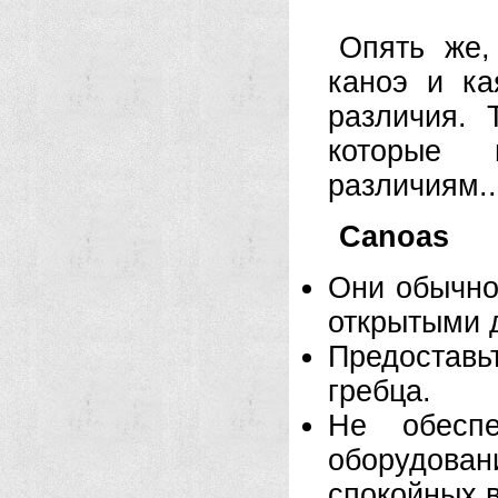
Опять же,
каноэ и ка
различия. 
которые 
различиям..
Canoas
Они обычно
открытыми 
Предостав
гребца.
Не обесп
оборудовани
спокойных 