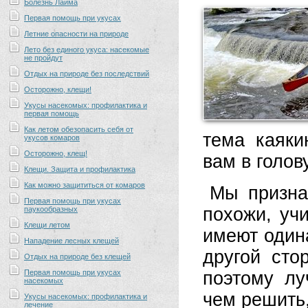
Болезнь Лайма
Первая помощь при укусах
Летние опасности на природе
Лето без единого укуса: насекомые
не пройдут
Отдых на природе без последствий
Осторожно, клещи!
Укусы насекомых: профилактика и
первая помощь
Как летом обезопасить себя от
тема каяки
укусов комаров
Осторожно, клещ!
вам в голов
Клещи. Защита и профилактика
Как можно защититься от комаров
Мы призна
Первая помощь при укусах
похожи, уч
паукообразных
Клещи летом
имеют один
Нападение лесных клещей
другой сто
Отдых на природе без клещей
Первая помощь при укусах
поэтому лу
насекомых
чем решить,
Укусы насекомых: профилактика и
лечение