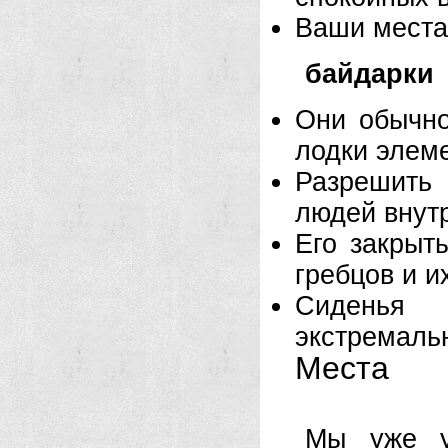
Ваши места
байдарки
Они обычн
лодки элеме
Разрешить
людей внут
Его закрыт
гребцов и 
Сиденья
экстремаль
Места
Мы уже у