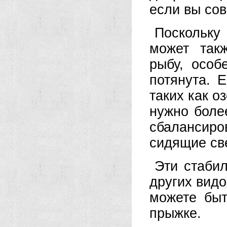
если вы со
Поскольку
может такж
рыбу, особ
потянута. 
таких как о
нужно боле
сбалансир
сидящие све
Эти стаби
других видо
можете быт
прыжке.