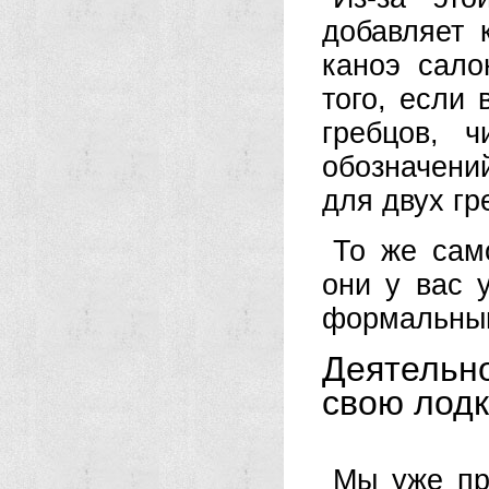
добавляет 
каноэ сало
того, если
гребцов, 
обозначени
для двух гр
То же сам
они у вас 
формальным
Деятельн
свою лодк
Мы уже пр