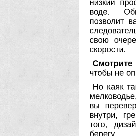
низкий про
воде. Об
позволит в
следовател
свою очере
скорости.
Смотрите 
чтобы не оп
Но каяк т
мелководье,
вы перевер
внутри, гр
того, диза
берегу..