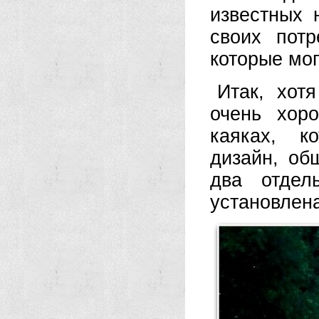
известных 
своих потр
которые мо
Итак, хот
очень хор
каяках, к
дизайн, об
два отдел
установлена