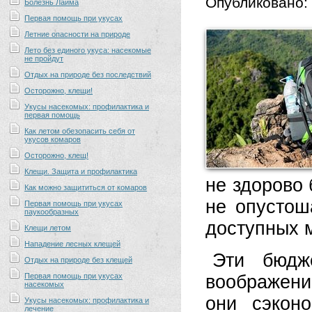
Опубликовано:
Болезнь Лайма
Первая помощь при укусах
Летние опасности на природе
Лето без единого укуса: насекомые
не пройдут
Отдых на природе без последствий
Осторожно, клещи!
Укусы насекомых: профилактика и
первая помощь
Как летом обезопасить себя от
укусов комаров
Осторожно, клещ!
Клещи. Защита и профилактика
не здорово
Как можно защититься от комаров
не опустош
Первая помощь при укусах
паукообразных
доступных 
Клещи летом
Нападение лесных клещей
Эти бюдж
Отдых на природе без клещей
Первая помощь при укусах
воображени
насекомых
они сэкон
Укусы насекомых: профилактика и
лечение