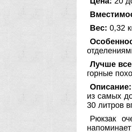
Цена:
20 д
Вместимо
Вес:
0,32 к
Особенн
отделениями
Лучше все
горные пох
Описание
из самых д
30 литров в
Рюкзак оч
напоминае