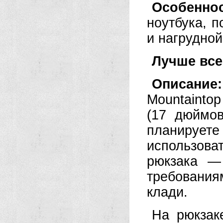
Особенно
ноутбука, 
и нагрудной
Лучше все
Описани
Mountainto
(17 дюймов
планирует
использов
рюкзака —
требовани
клади.
На рюкзак