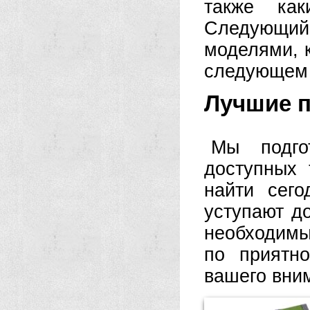
также ка
Следующий
моделями, 
следующем 
Лучшие п
Мы подго
доступных 
найти сег
уступают д
необходимы
по приятн
вашего вни