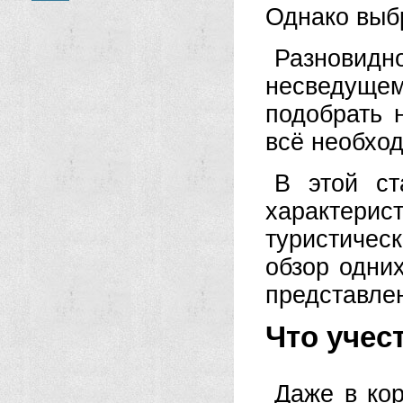
Однако выб
Разновидно
несведущем
подобрать 
всё необхо
В этой ст
характерист
туристическ
обзор одни
представлен
Что учес
Даже в кор