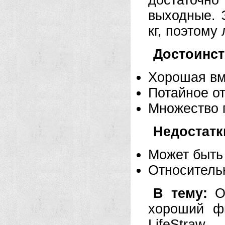
достаточно
выходные. 
кг, поэтому
Достоинст
Хорошая вм
Потайное о
Множество 
Недостатк
Может быть
Относитель
В тему:
От
хороший ф
LifeStraw 