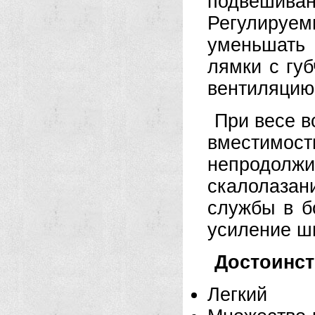
подвешива
Регулируе
уменьшать
лямки с гу
вентиляцию
При весе в
вместимо
непродолж
скалолазан
службы в б
усиление ш
Достоинст
Легкий