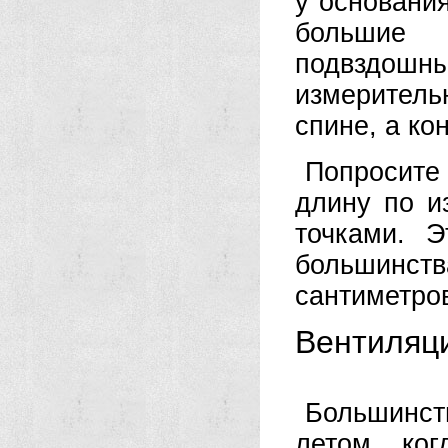
у основания
большие 
подвздош
измеритель
спине, а ко
Попросите 
длину по и
точками. 
большинств
сантиметро
Вентиляц
Большинс
летом, ко