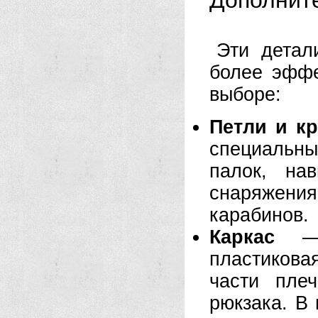
Дополнит
Эти детал
более эффе
выборе:
Петли и к
специальн
палок, на
снаряжени
карабинов.
Каркас
— О
пластиков
части пле
рюкзака. В