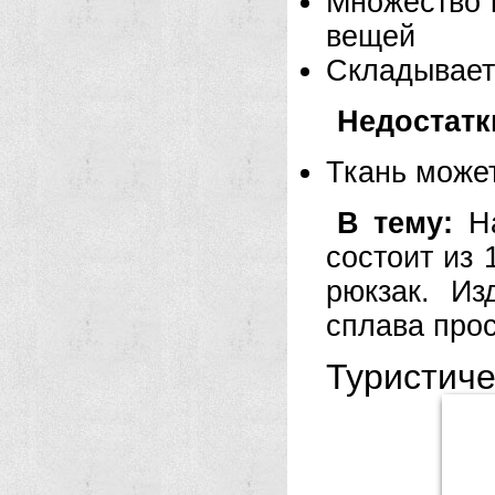
Множество 
вещей
Складывает
Недостатк
Ткань может
В тему:
На
состоит из 
рюкзак. Из
сплава прос
Туристич