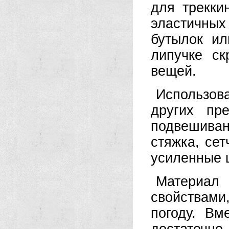
для трекки
эластичны
бутылок ил
липучке с
вещей.
Использо
других пр
подвешива
стяжка, се
усиленные ш
Материа
свойствами
погоду. Вм