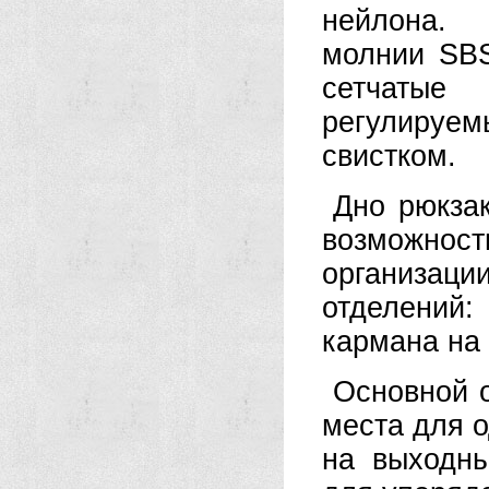
нейлона. 
молнии SBS
сетчатые
регулируе
свистком.
Дно рюкза
возможнос
организац
отделений
кармана на
Основной о
места для 
на выходны