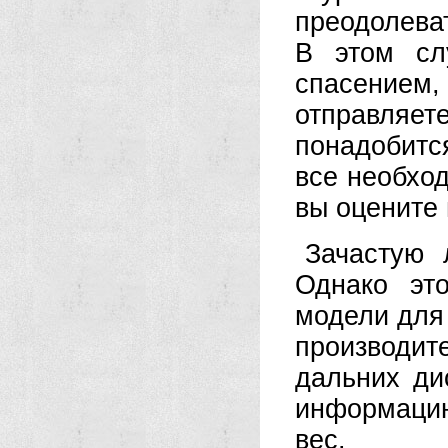
преодолева
В этом сл
спасением
отправля
понадобитс
все необхо
вы оцените 
Зачастую 
Однако эт
модели для
производит
дальних ди
информацию
вес.