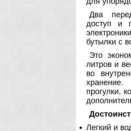
для упоряд
Два пере
доступ и 
электрони
бутылки с в
Это эконо
литров и ве
во внутре
хранение.
прогулки, к
дополнител
Достоинст
Легкий и во