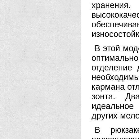
хранени
высококаче
обеспечив
износостойк
В этой мод
оптималь
отделение 
необходи
кармана отл
зонта. Д
идеальное 
других мело
В рюкзак