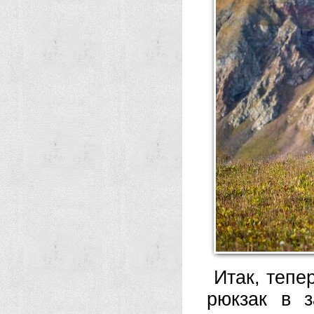
Итак, тепе
рюкзак в з