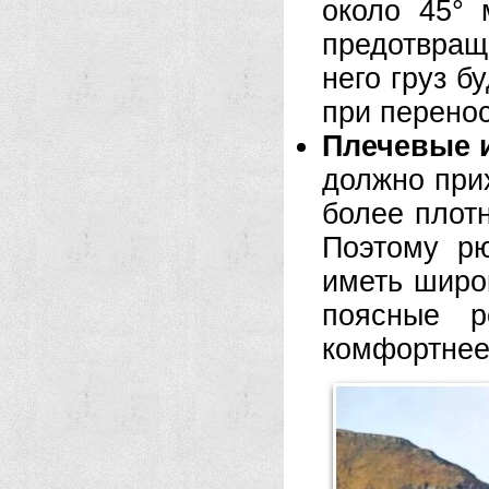
около 45°
предотвращ
него груз б
при перенос
Плечевые 
должно прих
более плот
Поэтому р
иметь широ
поясные р
комфортнее