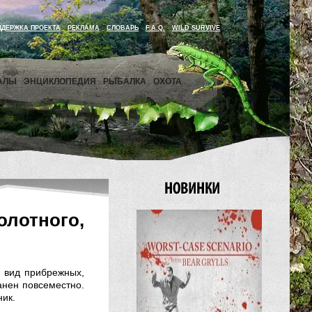
ДДЕРЖКА ПРОЕКТА
РЕКЛАМА
СЛОВАРЬ
F.A.Q.
WILD SURVIVE
АЛЫ
ЭНЦИКЛОПЕДИЯ
РЫБАЛКА
ОХОТА
лотного,
ь вид прибрежных,
анен повсеместно.
ник.