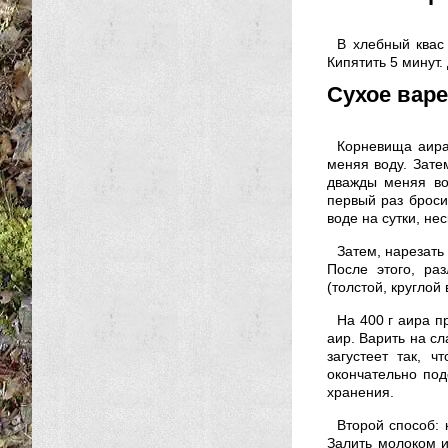
В хлебный квас 
Кипятить 5 минут.
Сухое варе
Корневища аира
меняя воду. Затем
дважды меняя вод
первый раз бросит
воде на сутки, не
Затем, нарезать 
После этого, ра
(толстой, круглой
На 400 г аира п
аир. Варить на сл
загустеет так, 
окончательно под
хранения.
Второй способ: 
Залить молоком и