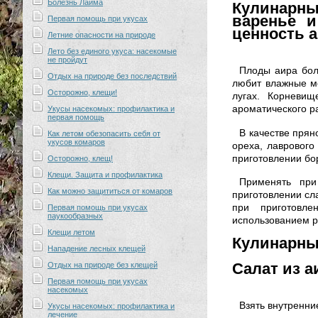
Болезнь Лайма
Кулинарн
варенье и
Первая помощь при укусах
ценность а
Летние опасности на природе
Лето без единого укуса: насекомые
не пройдут
Плоды аира боло
Отдых на природе без последствий
любит влажные ме
Осторожно, клещи!
лугах. Корневи
ароматического р
Укусы насекомых: профилактика и
первая помощь
В качестве прян
Как летом обезопасить себя от
укусов комаров
ореха, лаврового
приготовлении бор
Осторожно, клещ!
Клещи. Защита и профилактика
Применять при
Как можно защититься от комаров
приготовлении сла
при приготовле
Первая помощь при укусах
паукообразных
использованием р
Клещи летом
Кулинарные
Нападение лесных клещей
Салат из а
Отдых на природе без клещей
Первая помощь при укусах
насекомых
Взять внутренни
Укусы насекомых: профилактика и
лечение