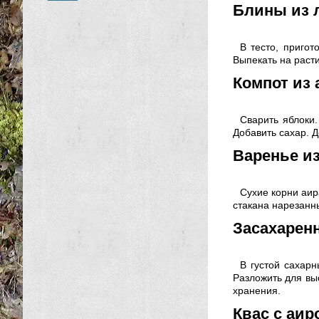
Блины из 
В тесто, пригот
Выпекать на раст
Компот из 
Сварить яблоки.
Добавить сахар. Д
Варенье из
Сухие корни аир
стакана нарезанны
Засахаренн
В густой сахарн
Разложить для выс
хранения.
Квас с аир