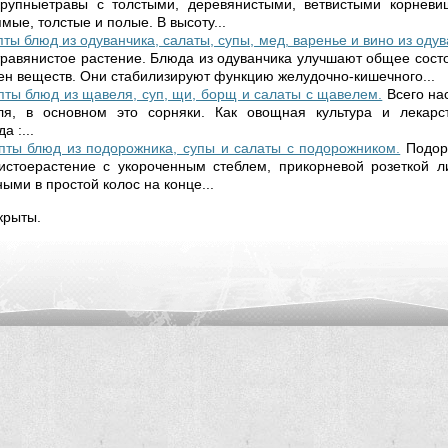
рупныетравы с толстыми, деревянистыми, ветвистыми корнев
мые, толстые и полые. В высоту...
ы блюд из одуванчика, салаты, супы, мед, варенье и вино из одув
травянистое растение. Блюда из одуванчика улучшают общее сост
н веществ. Они стабилизируют функцию желудочно-кишечного...
ты блюд из щавеля, суп, щи, борщ и салаты с щавелем.
Всего на
я, в основном это сорняки. Как овощная культура и лекарс
а :...
ты блюд из подорожника, супы и салаты с подорожником.
Подор
нистоерастение с укороченным стеблем, прикорневой розеткой л
ыми в простой колос на конце...
крыты.