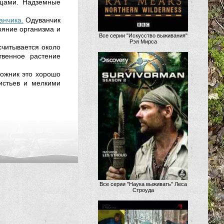
ищами. Надземные
анчика.
Одуванчик
ояние организма и
Все серии "Искусство выживания"
Рэя Мирса
считывается около
твенное растение
ожник это хорошо
истьев и мелкими
Все серии "Наука выживать" Леса
Строуда