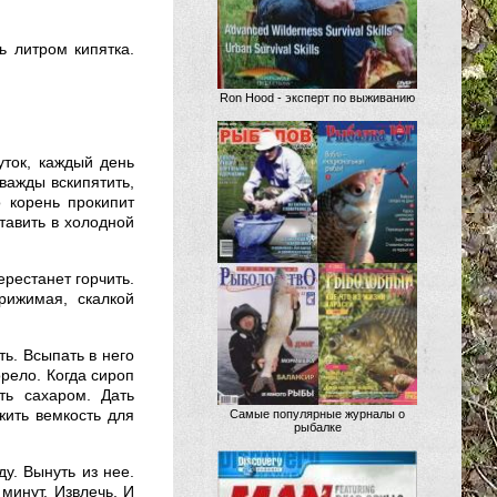
ь литром кипятка.
Ron Hood - эксперт по выживанию
уток, каждый день
дважды вскипятить,
о корень прокипит
ставить в холодной
ерестанет горчить.
рижимая, скалкой
ть. Всыпать в него
орело. Когда сироп
ть сахаром. Дать
жить вемкость для
Самые популярные журналы о
рыбалке
у. Вынуть из нее.
минут. Извлечь. И