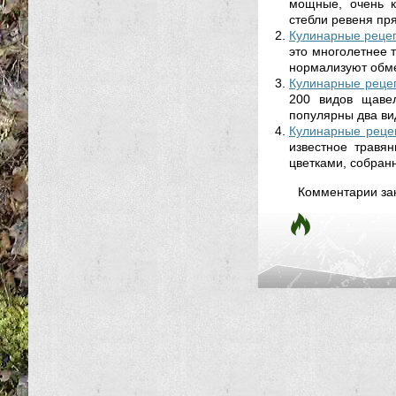
мощные, очень к
стебли ревеня пря
Кулинарные рецепт
это многолетнее 
нормализуют обме
Кулинарные рецеп
200 видов щавел
популярны два вид
Кулинарные рецеп
известное травя
цветками, собранн
Комментарии за