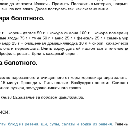
локе до мягкости. Извлечь. Промыть. Положить в материю, накрыт
ы вышла вся влага. Далее поступать так, как сказано выше.
ира болотного.
 г + корень дягиля 50 г + кожура лимона 100 г + кожура померанц
ые ягоды 75 г + тмин 50 г + анис 25 г + фенхель 25 г + семена ук
иандр 25 г + очищенная домашняяводка 10 л + сироп: сахар-песок
олочь и перемешать. Влить водку, дать ей настояться в течение д
 Профильтровать. Долить сахарный сироп.
а болотного.
елко нарезанного и очищенного от коры корневища аира залить 
 15 минут. Процедить. Пить теплым. Возбуждает аппетит. Снижает
чного пузыря, желудочно-кишечного тракта.
книги Выживание за порогом цивилизации.
иси:
ты блюд из ревеня, щи, супы, салаты и водка из ревеня.
Ревень