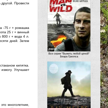
ь другой. Провести
а -75 г + ромашка
ропа 25 г + винный
 800 г + вода 4 л.
есяти дней. Затем
Все серии "Выжить любой ценой"
Беара Гриллса
стаканом кипятка.
 изжогу. Улучшает
 это многолетние,