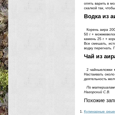
опять варить в мо
скалкой так, чтоб
Водка из а
Корень аира 200
50 г + можжевелов
камень 25 г + кор
Все смешать, ист
водку перегнать.
Чай из аир
2 чайныеложки м
Настаивать около
деятельность жел
По материалам 
Нагорский С.В.
Похожие зап
Кулинарные рецеп