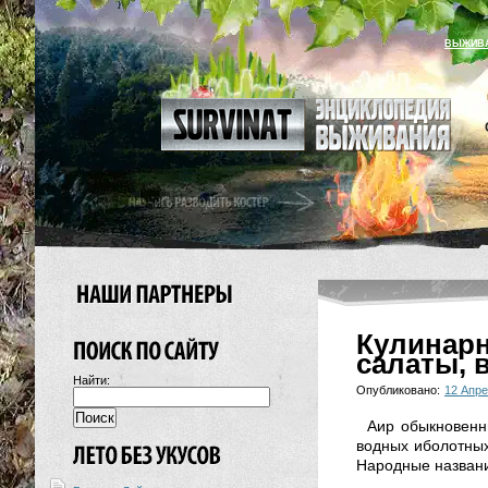
ВЫЖИВ
Кулинар
салаты, в
Найти:
Опубликовано:
12 Апре
Аир обыкновенн
водных иболотных
Народные названия