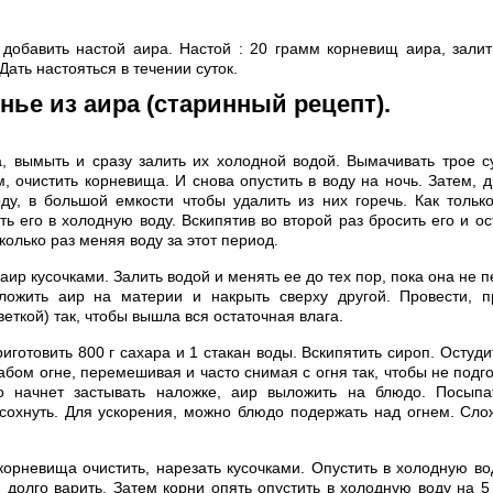
добавить настой аира. Настой : 20 грамм корневищ аира, залит
 Дать настояться в течении суток.
нье из аира (старинный рецепт).
, вымыть и сразу залить их холодной водой. Вымачивать трое с
, очистить корневища. И снова опустить в воду на ночь. Затем, 
у, в большой емкости чтобы удалить из них горечь. Как тольк
ь его в холодную воду. Вскипятив во второй раз бросить его и о
сколько раз меняя воду за этот период.
аир кусочками. Залить водой и менять ее до тех пор, пока она не п
зложить аир на материи и накрыть сверху другой. Провести, п
 веткой) так, чтобы вышла вся остаточная влага.
риготовить 800 г сахара и 1 стакан воды. Вскипятить сироп. Остуди
абом огне, перемешивая и часто снимая с огня так, чтобы не подг
что начнет застывать наложке, аир выложить на блюдо. Посыпа
сохнуть. Для ускорения, можно блюдо подержать над огнем. Сло
корневища очистить, нарезать кусочками. Опустить в холодную вод
 долго варить. Затем корни опять опустить в холодную воду на 5 