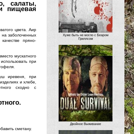
, салаты,
 и пищевая
ватого цвета. Аир
, на заболоченных
Хуже быть не могло с Беаром
Гриллсом
качестве пряно-
вместо мускатного
 использовать при
ртофеля.
уш иревеня, при
 изделиях и хлебе,
отного сходно с
тного.
Двойное Выживание
обавить сметану.