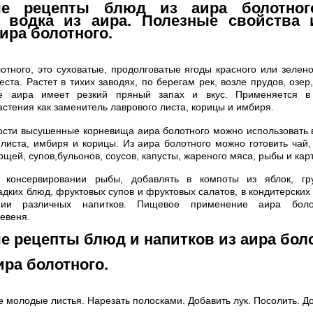
ые рецепты блюд из аира болотного
 водка из аира. Полезные свойства
ира болотного.
тного, это суховатые, продолговатые ягоды красного или зелено
ста. Растет в тихих заводях, по берегам рек, возле прудов, озер
ще аира имеет резкий пряный запах и вкус. Применяется в 
астения как заменитель лаврового листа, корицы и имбиря.
ости высушенные корневища аира болотного можно использовать 
 листа, имбиря и корицы. Из аира болотного можно готовить чай,
щей, супов,бульонов, соусов, капусты, жареного мяса, рыбы и ка
 консервировании рыбы, добавлять в компоты из яблок, гр
дких блюд, фруктовых супов и фруктовых салатов, в кондитерских
нии различных напитков. Пищевое применение аира бол
евеня.
 рецепты блюд и напитков из аира боло
ира болотного.
е молодые листья. Нарезать полосками. Добавить лук. Посолить. Д