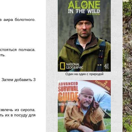
в аира болотного.
стояться полчаса.
ть.
Один на один с природой
. Затем добавить 3
звлечь из сиропа.
ть их в посуду для