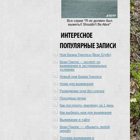
Все серии "Я не должен был
выжить/I Shouldn't Be Alive"
Нож Беара Гриллса (Bear Grylls)
Беар Гриллс – эксперт по
выживанию в экстремальных
условиях
Новый нож Беара Гриллса
Ножи для выживания
Разведение огня без спичек
Походные печки
Как построить землянку за 1 день
Как выбрать нож для выживания
Выживание в тайге
Беар Гриллс — «Выжить любой
ценой»
Техника выживания в