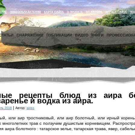
АНИЕ
ПРАВООБЛАДАТЕЛЯМ
КАРТА САЙТА
О ПРОЕКТЕ
ОТ АВТОРА
ДРУЗЬЯ САЙТА
ПО
СТАТЬИ
СНАРЯЖЕНИЕ
ПУБЛИКАЦИИ
ВИДЕО
КНИГИ
ПРОФЕССИОН
ные рецепты блюд из аира бо
аренье и водка из аира.
|
ль 2018
Автор:
axiss
ый, или аир тростниковый, или аир болотный, или ирный корен
 многолетних трав с ползучим душистым корневищем. Распростр
 аира болотного : татарское зелье, татарская трава, явер, сабель