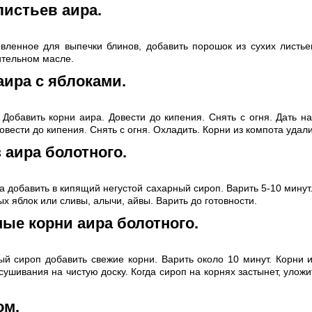
листьев аира.
овленное для выпечки блинов, добавить порошок из сухих листье
ительном масле.
аира с яблоками.
 Добавить корни аира. Довести до кипения. Снять с огня. Дать на
овести до кипения. Снять с огня. Охладить. Корни из компота удали
 аира болотного.
а добавить в кипящий негустой сахарный сироп. Варить 5-10 минут
х яблок или сливы, алычи, айвы. Варить до готовности.
ые корни аира болотного.
ый сироп добавить свежие корни. Варить около 10 минут. Корни и
ушивания на чистую доску. Когда сироп на корнях застынет, уложи
ом.