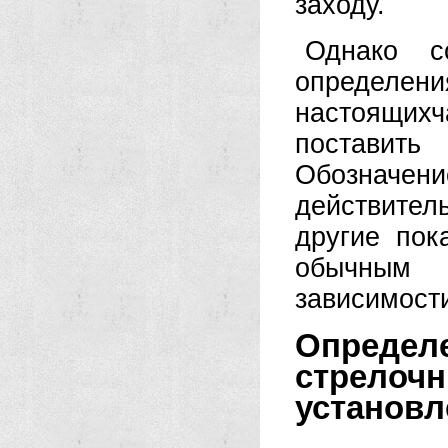
заходу.
Однако с
определ
настоящих
поставить
Обозначени
действите
другие пок
обычным 
зависимост
Опреде
стрел
установл