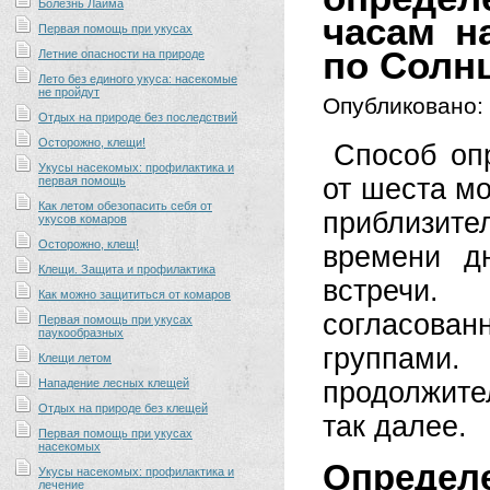
Болезнь Лайма
часам н
Первая помощь при укусах
по Солнц
Летние опасности на природе
Лето без единого укуса: насекомые
не пройдут
Опубликовано:
Отдых на природе без последствий
Осторожно, клещи!
Способ оп
Укусы насекомых: профилактика и
от шеста м
первая помощь
Как летом обезопасить себя от
приблизит
укусов комаров
Осторожно, клещ!
времени д
Клещи. Защита и профилактика
встречи
Как можно защититься от комаров
согласова
Первая помощь при укусах
паукообразных
группам
Клещи летом
Нападение лесных клещей
продолжите
Отдых на природе без клещей
так далее.
Первая помощь при укусах
насекомых
Определ
Укусы насекомых: профилактика и
лечение