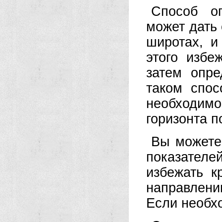
Способ оп
может дать
широтах, и
этого избе
затем опре
таком спос
необходимо
горизонта п
Вы можете 
показател
избежать к
направлени
Если необхо