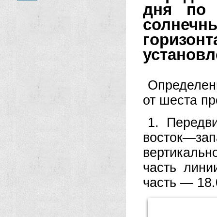
дня по 
солнечн
горизо
установл
Определени
от шеста п
1. Передв
восток—зап
вертикально
часть лини
часть — 18.