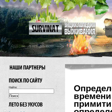
ВЫЖИВАНИЕ
СТАТ
Опреде
Найти:
времен
прими
опреде