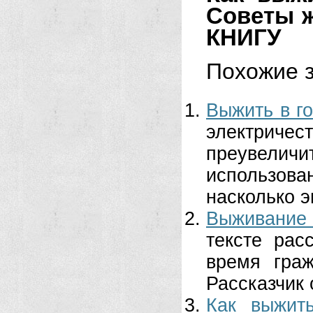
Советы 
КНИГУ
Похожие з
Выжить в го
электричес
преувеличи
использов
насколько э
Выживание
тексте рас
время гра
Рассказчик о
Как выжит