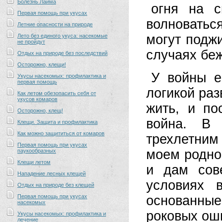
Болезнь Лайма
огня на с
Первая помощь при укусах
волноватьс
Летние опасности на природе
могут поджи
Лето без единого укуса: насекомые
не пройдут
случаях бе
Отдых на природе без последствий
Осторожно, клещи!
У войны е
Укусы насекомых: профилактика и
первая помощь
логикой раз
Как летом обезопасить себя от
укусов комаров
жить, и по
Осторожно, клещ!
война. В
Клещи. Защита и профилактика
Как можно защититься от комаров
трехлетни
Первая помощь при укусах
моем родно
паукообразных
Клещи летом
и дам сов
Нападение лесных клещей
условиях 
Отдых на природе без клещей
Первая помощь при укусах
основанные
насекомых
роковых оши
Укусы насекомых: профилактика и
лечение