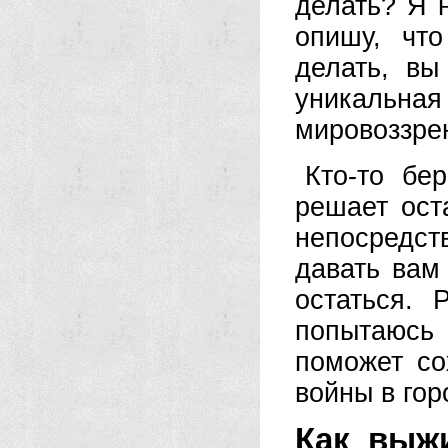
делать? Я н
опишу, что
делать, вы
уникальная
мировоззрен
Кто-то бер
решает ост
непосредст
давать вам 
остаться.
попытаюсь 
поможет со
войны в гор
Как выж