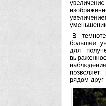
увеличен
изображени
увеличени
уменьшению 
В темноте
большее ув
для получ
выраженное 
наблюдени
позволяет
рядом друг