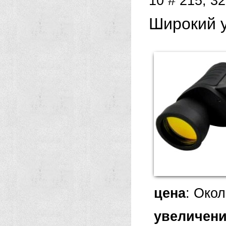
10 # 215; 3
Широкий у
цена
: Окол
увеличен