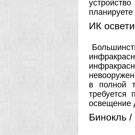
устройств
планируете 
ИК освети
Большинс
инфракрас
инфракрас
невооружен
в полной 
требуется 
освещение 
Бинокль /