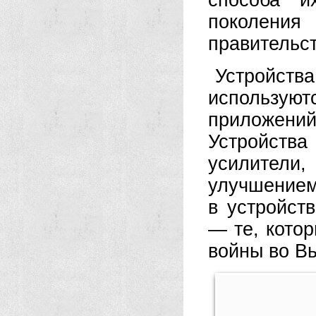
способа и
поколения
правительс
Устройств
использу
приложени
Устройств
усилител
улучшением
в устройст
— те, кото
войны во В