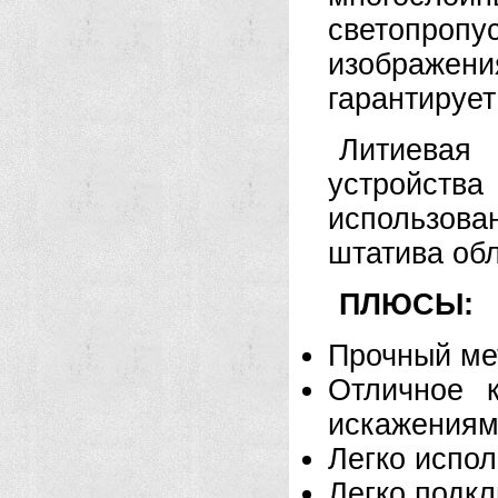
светопропус
изображен
гарантируе
Литиевая
устройств
использова
штатива обл
ПЛЮСЫ:
Прочный ме
Отличное 
искажения
Легко испол
Легко подкл