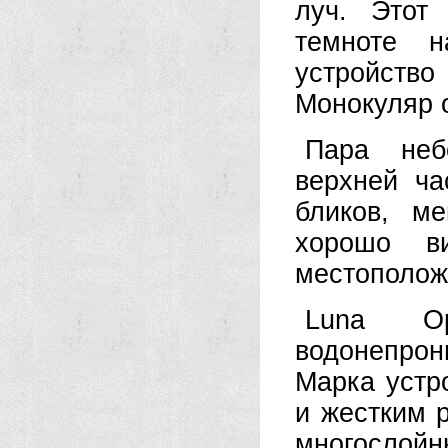
луч. Этот
темноте 
устройств
Монокуляр о
Пара неб
верхней ча
бликов, м
хорошо в
местополож
Luna Op
водонепро
Марка устр
и жестким 
многосло