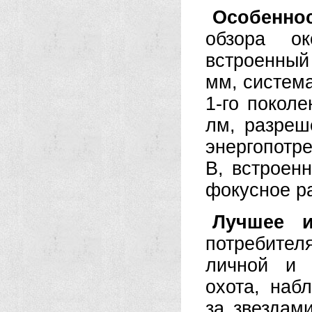
Особенно
обзора ок
встроенный 
мм, система
1-го поколе
лм, разреш
энергопотр
В, встроен
фокусное ра
Лучшее и
потребител
личной и 
охота, наб
за звездам