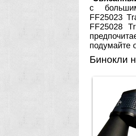
с большим
FF25023 Tra
FF25028 T
предпочи
подумайте о
Бинокли 