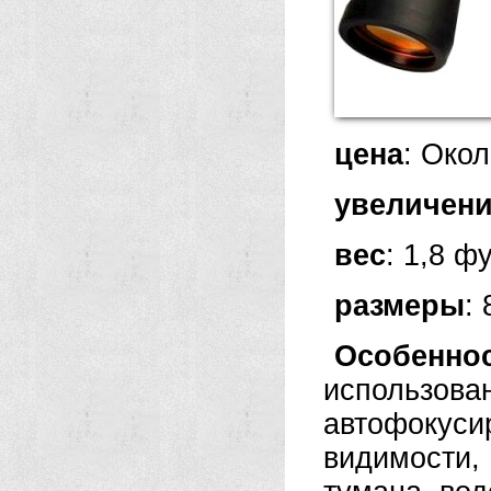
цена
: Окол
увеличен
вес
: 1,8 ф
размеры
:
Особенно
использо
автофокус
видимости