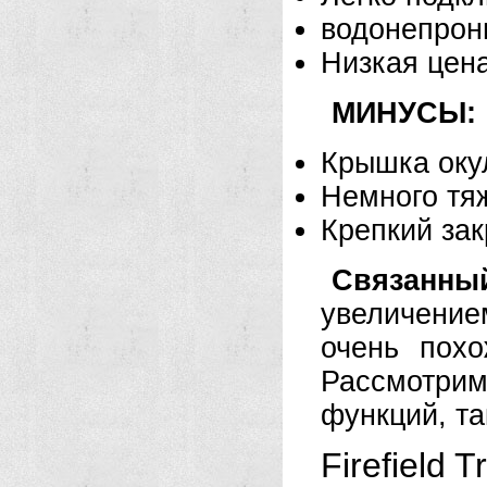
водонепро
Низкая цен
МИНУСЫ:
Крышка оку
Немного тя
Крепкий за
Связанны
увеличение
очень похо
Рассмотр
функций, та
Firefield T