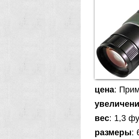
цена
: При
увеличен
вес
: 1,3 ф
размеры
: