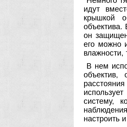
Немного тя
идут вмес
крышкой о
объектива.
он защищен
его можно 
влажности, 
В нем исп
объектив,
расстоян
используе
систему, к
наблюден
настроить и