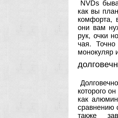
NVDs бываю
как вы план
комфорта, 
они вам ну
рук, очки н
чая. Точно
монокуляр 
долговечн
Долговеч
которого он
как алюмин
сравнению с
также за