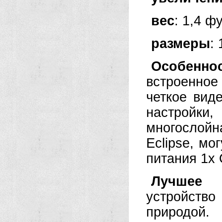
вес
: 1,4 ф
размеры
:
Особенно
встроенное
четкое вид
настройки
многослой
Eclipse, мо
питания 1x
Лучшее и
устройств
природой.