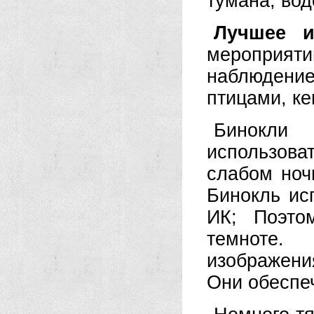
тумана, во
Лучшее и
мероприяти
наблюдени
птицами, ке
Бинокли
использов
слабом ноч
Бинокль ис
ИК; Поэто
темноте.
изображен
Они обеспе