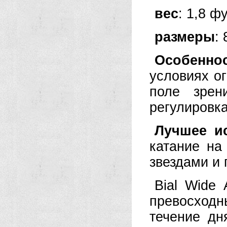
вес
: 1,8 ф
размеры
:
Особенно
условиях о
поле зрен
регулировк
Лучшее и
катание на
звездами и
Bial Wide
превосход
течение дн