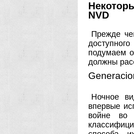
Некоторы
NVD
Прежде че
доступно
подумаем о
должны рас
Generacio
Ночное ви
впервые ис
войне во 
классифици