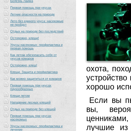
Болезнь Лайма
Первая помощь при укусах
Летние опасности на природе
Лето без единого укуса: насекомые
не пройдут
Отдых на природе без последствий
Осторожно, клещи!
Укусы насекомых: профилактика и
первая помощь
Как летом обезопасить себя от
укусов комаров
Осторожно, клещ!
охота, пох
Клещи. Защита и профилактика
устройство
Как можно защититься от комаров
хорошо исп
Первая помощь при укусах
паукообразных
Клещи летом
Если вы п
Нападение лесных клещей
вы, веро
Отдых на природе без клещей
Первая помощь при укусах
ценниками
насекомых
лучшие из
Укусы насекомых: профилактика и
лечение