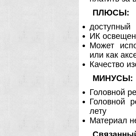
ПЛЮСЫ:
доступный
ИК освещен
Может испо
или как акс
Качество и
МИНУСЫ:
Головной р
Головной р
лету
Материал не
Связанны