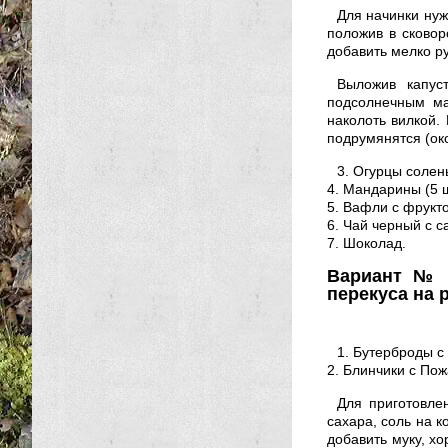
Для начинки нуж
положив в сковор
добавить мелко р
Выложив капус
подсолнечным ма
наколоть вилкой. 
подрумянятся (око
3. Огурцы солен
4. Мандарины (5 ш
5. Вафли с фрукто
6. Чай черный с с
7. Шоколад.
Вариант № 
перекуса на 
1. Бутерброды с 
2. Блинчики с Пож
Для приготовлен
сахара, соль на к
добавить муку, х