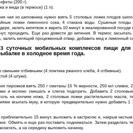
нфеты (200 г).
ка и меда (в термосе) (1 л).
ия чая из шиповника нужно взять 5 столовых ложек плодов шипо
айные ложки лимонного сока, 4 стакана воды. Сушеные плоды
дере, залить кипятком и варить 10 минут в эмалированной посуде
нут, процедить. Еще раз довести до кипения. В термос засыпать
, залить кипящий процеженный отвар, добавить мед и лимонный со
3 суточных мобильных комплексов пищи для 
рыбалке в холодное время года.
о свиными отбивными (4 ломтика ржаного хлеба, 4 отбивные).
той (4 штуки).
ия пирожков взять 250 г сметаны 15 % жирности, 250 мл сливок, 2
вки и молоко смешать и слегка подогреть. Добавить 2 столовы
 соль на кончике ножа, 2 столовые ложки растительного масла, 
ями всыпать муку, в которую предварительно нужно добавить 1 1
приблизительно 15 минут, выложить в кастрюлю и, накрыв чистым
вое. Обмять и еще раз поставить подниматься. Затем разделать т
скатать, а на середину выложить начинку.