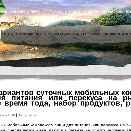
АНИЕ
ПРАВООБЛАДАТЕЛЯМ
КАРТА САЙТА
О ПРОЕКТЕ
ОТ АВТОРА
ДРУЗЬЯ САЙТА
ПО
СТАТЬИ
СНАРЯЖЕНИЕ
ПУБЛИКАЦИИ
ВИДЕО
КНИГИ
ПРОФЕССИОН
ариантов суточных мобильных к
я питания или перекуса на р
 время года, набор продуктов, 
|
ябрь 2018
Автор:
axiss
ных мобильных комплексов пищи для питания или перекуса на р
рые предлагаются ниже, даются в расчете на одного человека. 