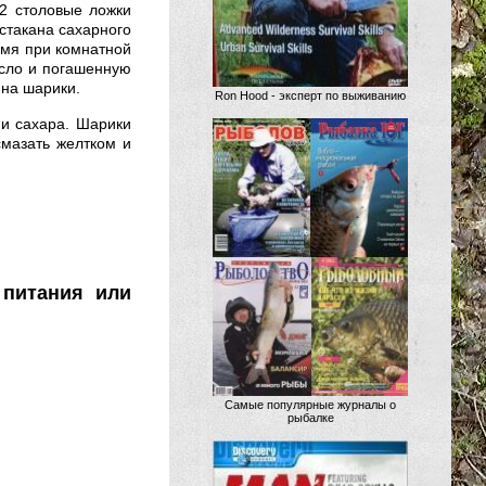
 2 столовые ложки
 стакана сахарного
ремя при комнатной
асло и погашенную
 на шарики.
Ron Hood - эксперт по выживанию
 и сахара. Шарики
смазать желтком и
питания или
Самые популярные журналы о
рыбалке