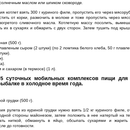
солнечным маслом или шпиком сковороде.
ия котлет взять 300 г куриного филе, пропустить его через мясоруб
стить от корки, размочить в молоке и тоже пропустить через мяс
зогретого сливочного масла. Котлетную массу посолить, вымеш
ть их в сухарях и обжарить с двух сторон. Затем тушить под кры
ная (500 г).
лавленым сыром (2 штуки) (по 2 ломтика белого хлеба, 50 г плавле
туки).
и).
а).
 и сахаром (в термосе) (1 л).
5 суточных мобильных комплексов пищи для 
рыбалке в холодное время года.
ой грудки (500 г).
ия рулета из куриной грудки нужно взять 1/2 кг куриного филе, о
 одной стороны майонезом, затем положить в нее натертый на те
зать ниткой, обмакнуть в яйцо, обсыпать сухарями и жарить
ле до готовности.