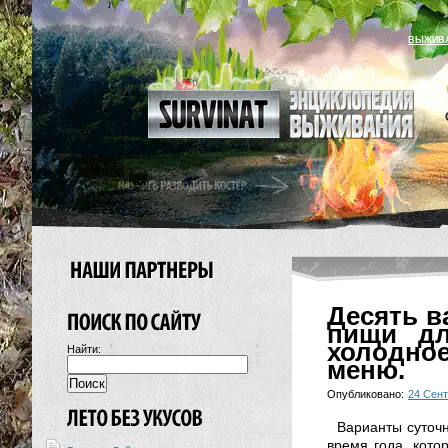
ВЫЖИВ
Десять в
пищи дл
холодное
Найти:
меню.
Опубликовано:
24 Сент
Варианты суточ
время года, кото