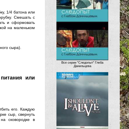
ку, 1/4 батона или
орубку. Смешать с
ать и сформовать
шкой на маленьком
ного сыра).
Все серии "Следопыт" Глеба
Данильцева
питания или
тбить его. Каждую
рке сыр, свернуть
 на сковородке в