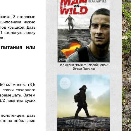
вника, 3 столовые
 шиповника нужно
 под крышкой. Дать
 1 столовую ложку
к.
питания или
Все серии "Выжить любой ценой"
Беара Гриллса
50 мл молока (3,5
е ложки сахарного
перемешать. Затем
/2 пакетика сухих
 полотенцем, дать
есто на небольшие