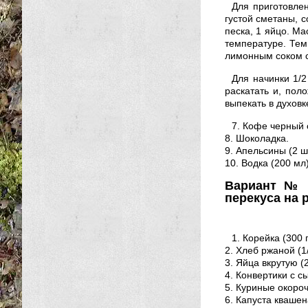
Для приготовлен
густой сметаны, с
песка, 1 яйцо. Ма
температуре. Тем
лимонным соком со
Для начинки 1/2
раскатать и, пол
выпекать в духовк
7. Кофе черный 
8. Шоколадка.
9. Апельсины (2 ш
10. Водка (200 мл)
Вариант № 
перекуса на 
1. Корейка (300 г
2. Хлеб ржаной (1
3. Яйца вкрутую (2
4. Конвертики с с
5. Куриные окороч
6. Капуста квашена