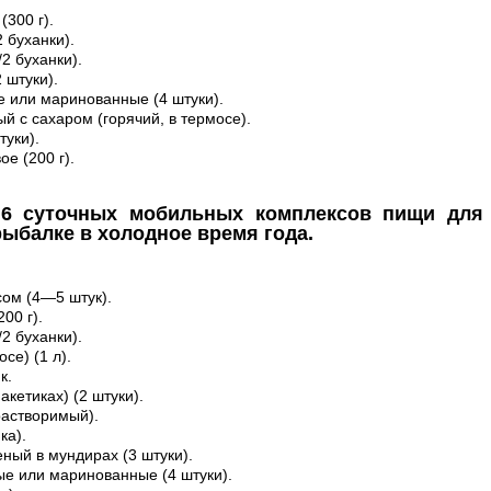
(300 г).
2 буханки).
/2 буханки).
 штуки).
е или маринованные (4 штуки).
й с сахаром (горячий, в термосе).
туки).
ое (200 г).
6 суточных мобильных комплексов пищи для 
рыбалке в холодное время года.
сом (4—5 штук).
00 г).
/2 буханки).
осе) (1 л).
к.
акетиках) (2 штуки).
растворимый).
ка).
ный в мундирах (3 штуки).
ые или маринованные (4 штуки).