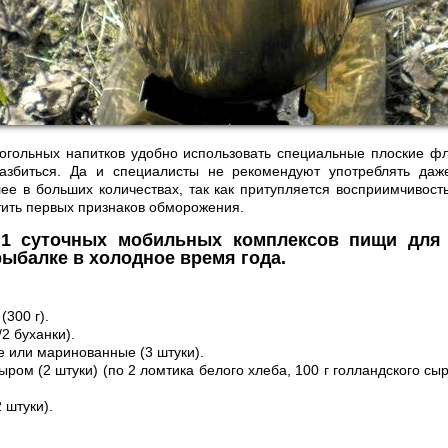
когольных напитков удобно использовать специальные плоские ф
азбиться. Да и специалисты не рекомендуют употреблять да
лее в больших количествах, так как притупляется восприимчивост
тить первых признаков обморожения.
1 суточных мобильных комплексов пищи для 
рыбалке в холодное время года.
(300 г).
/2 буханки).
е или маринованные (3 штуки).
ыром (2 штуки) (по 2 ломтика белого хлеба, 100 г голландского сыр
 штуки).
.