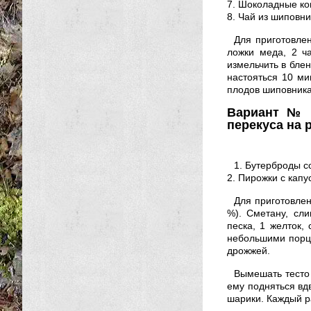
7. Шоколадные ко
8. Чай из шиповни
Для приготовлен
ложки меда, 2 ч
измельчить в блен
настояться 10 ми
плодов шиповника
Вариант № 
перекуса на 
1. Бутерброды с
2. Пирожки с капус
Для приготовлен
%). Сметану, сли
песка, 1 желток,
небольшими порци
дрожжей.
Вымешать тесто 
ему подняться вд
шарики. Каждый ра