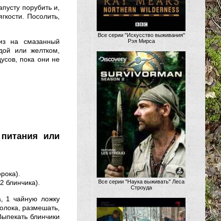
апусту порубить и,
гкости. Посолить,
Все серии "Искусство выживания"
из на смазанный
Рэя Мирса
дой или желтком,
дусов, пока они не
питания или
рока).
2 блинчика).
Все серии "Наука выживать" Леса
Строуда
а, 1 чайную ложку
молока, размешать,
Выпекать блинчики