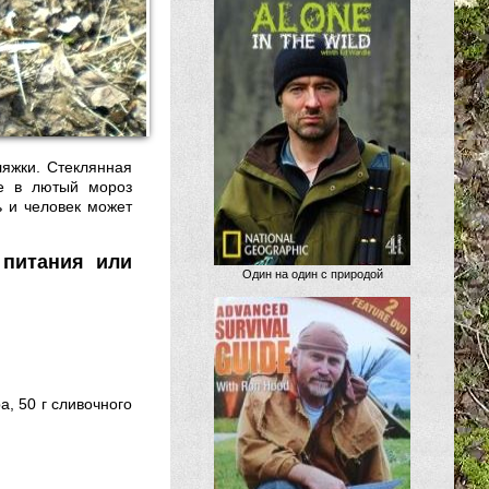
ляжки. Стеклянная
же в лютый мороз
ь и человек может
питания или
Один на один с природой
а, 50 г сливочного