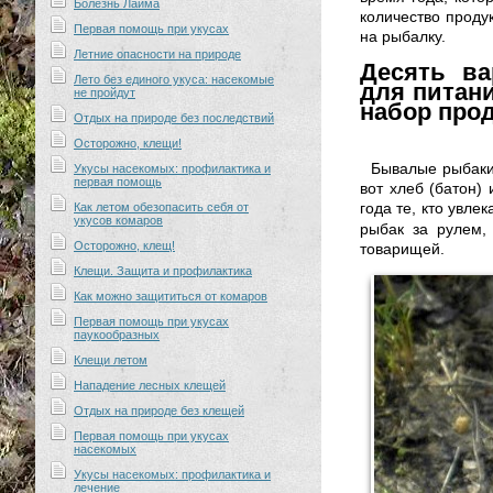
Болезнь Лайма
количество продук
Первая помощь при укусах
на рыбалку.
Летние опасности на природе
Десять в
Лето без единого укуса: насекомые
для питани
не пройдут
набор прод
Отдых на природе без последствий
Осторожно, клещи!
Бывалые рыбаки 
Укусы насекомых: профилактика и
первая помощь
вот хлеб (батон)
года те, кто увле
Как летом обезопасить себя от
укусов комаров
рыбак за рулем,
Осторожно, клещ!
товарищей.
Клещи. Защита и профилактика
Как можно защититься от комаров
Первая помощь при укусах
паукообразных
Клещи летом
Нападение лесных клещей
Отдых на природе без клещей
Первая помощь при укусах
насекомых
Укусы насекомых: профилактика и
лечение