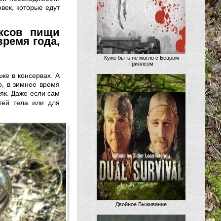
овек, которые едут
ксов пищи
время года,
Хуже быть не могло с Беаром
Гриллсом
же в консервах. А
о, в зимнее время
як.
Даже если сам
тей тела или для
Двойное Выживание