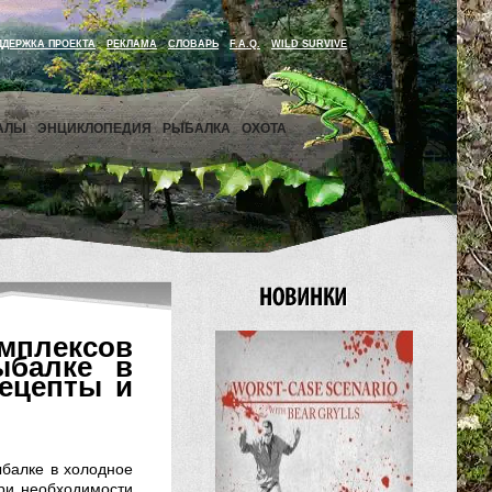
ДДЕРЖКА ПРОЕКТА
РЕКЛАМА
СЛОВАРЬ
F.A.Q.
WILD SURVIVE
АЛЫ
ЭНЦИКЛОПЕДИЯ
РЫБАЛКА
ОХОТА
омплексов
ыбалке в
рецепты и
ыбалке в холодное
При необходимости