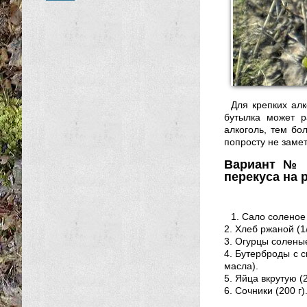
Для крепких ал
бутылка может р
алкоголь, тем бо
попросту не заме
Вариант № 
перекуса на 
1. Сало соленое 
2. Хлеб ржаной (1
3. Огурцы солены
4. Бутерброды с с
масла).
5. Яйца вкрутую (2
6. Сочники (200 г)