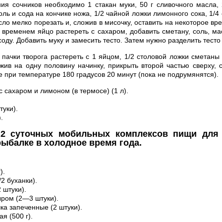
ия сочников необходимо 1 стакан муки, 50 г сливочного масла,
оль и сода на кончике ножа, 1/2 чайной ложки лимонного сока, 1/4
сло мелко порезать и, сложив в мисочку, оставить на некоторое в
 временем яйцо растереть с сахаром, добавить сметану, соль, м
ду. Добавить муку и замесить тесто. Затем нужно разделить тесто
 пачки творога растереть с 1 яйцом, 1/2 столовой ложки сметаны
ожив на одну половину начинку, прикрыть второй частью сверху, 
е при температуре 180 градусов 20 минут (пока не подрумянятся).
с сахаром и лимоном (в термосе) (1 л).
туки).
.
2 суточных мобильных комплексов пищи для 
рыбалке в холодное время года.
).
/2 буханки).
 штуки).
ыром (2—3 штуки).
ка запеченные (2 штуки).
я (500 г).