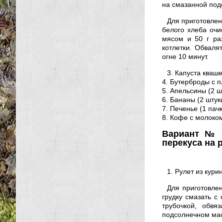
на смазанной под
Для приготовлен
белого хлеба очи
мясом и 50 г ра
котлетки. Обваля
огне 10 минут.
3. Капуста кваше
4. Бутерброды с п
5. Апельсины (2 ш
6. Бананы (2 штук
7. Печенье (1 пачк
8. Кофе с молоком
Вариант № 
перекуса на 
1. Рулет из курин
Для приготовлен
грудку смазать с
трубочкой, обвя
подсолнечном мас