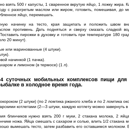
но взять 500 г капусты, 1 сваренное вкрутую яйцо, 1 ложку жира. К
оду с разогретым маслом или жиром, готовить, помешивая, до мя
убленное яйцо, перемешать.
тную начинку на тесто, края защипать и положить швом вн
слом противень. Дать подняться и сверху смазать сладкой во
Поставить пирожки в духовку и готовить при температуре 180 гра
ло 20 минут).
ые или маринованные (4 штуки).
тук).
вой начинкой (1 пачка).
ахаром и лимоном (в термосе) (1 л).
4 суточных мобильных комплексов пищи для 
рыбалке в холодное время года.
окороком (2 штуки) (по 2 ломтика ржаного хлеба и по 2 ломтика око
арскими котлетами (2—3 штуки, каждую котлету можно завернуть в 
ия блинчиков нужно взять 200 г муки, 2 стакана молока, 2 яйц
ончике ножа. Яйца смешать с сахаром и солью, влить 1/2 стакана 
орошо вымешать тесто, затем разбавить его оставшимся молоком. 