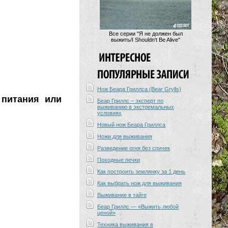
Все серии "Я не должен был
выжить/I Shouldn't Be Alive"
Нож Беара Гриллса (Bear Grylls)
питания или
Беар Гриллс – эксперт по
выживанию в экстремальных
условиях
Новый нож Беара Гриллса
Ножи для выживания
Разведение огня без спичек
Походные печки
Как построить землянку за 1 день
Как выбрать нож для выживания
Выживание в тайге
Беар Гриллс — «Выжить любой
ценой»
Техника выживания в