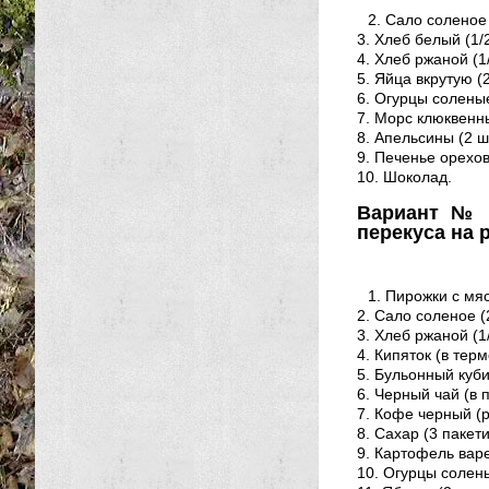
2. Сало соленое 
3. Хлеб белый (1/
4. Хлеб ржаной (1
5. Яйца вкрутую (2
6. Огурцы солены
7. Морс клюквенны
8. Апельсины (2 ш
9. Печенье орехов
10. Шоколад.
Вариант № 
перекуса на 
1. Пирожки с мя
2. Сало соленое (2
3. Хлеб ржаной (1
4. Кипяток (в терм
5. Бульонный куби
6. Черный чай (в п
7. Кофе черный (
8. Сахар (3 пакети
9. Картофель варе
10. Огурцы солен