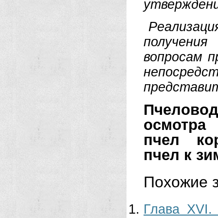
утверждени
Реализаци
получения
вопросам п
непосредс
представи
Пчеловодс
осмотра
пчел ко
пчел к з
Похожие з
Глава XVI.