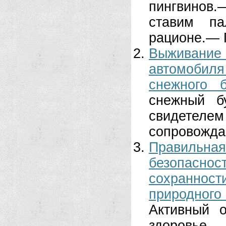
пингвинов.
ставим п
рационе.— 
Выживание
автомобил
снежного 
снежный б
свидетелем
сопровожда
Правильная
безопасн
сохраннос
природног
Активный 
здоровье,