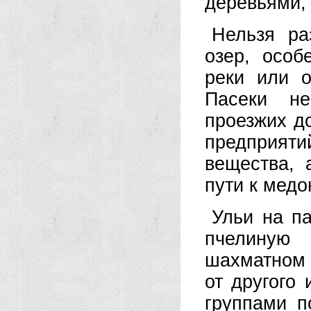
деревьями,
Нельзя ра
озер, особ
реки или 
Пасеки не
проезжих до
предприя
вещества, 
пути к медо
Ульи на п
пчелиную
шахматном 
от другого
группами п