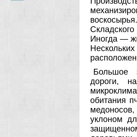
Произв
механизир
воскосырья
Складского
Иногда — ж
Несколь
расположенн
Большое 
дороги, н
микроклим
обитания п
медоносов
уклоном дл
защищенном