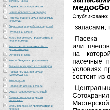
Болезнь Лайма
медосбо
Первая помощь при укусах
Летние опасности на природе
Опубликовано:
Лето без единого укуса: насекомые
не пройдут
запасами, 
Отдых на природе без последствий
Осторожно, клещи!
Пасека — 
Укусы насекомых: профилактика и
первая помощь
или пчелов
Как летом обезопасить себя от
укусов комаров
на которо
Осторожно, клещ!
пасечные п
Клещи. Защита и профилактика
Как можно защититься от комаров
условиях п
Первая помощь при укусах
состоит из 
паукообразных
Клещи летом
Центрально
Нападение лесных клещей
Отдых на природе без клещей
Сотохранил
Первая помощь при укусах
насекомых
Мастерской
Укусы насекомых: профилактика и
лечение