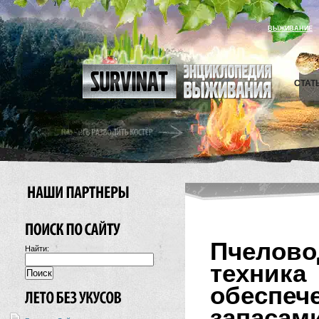
ВЫЖИВАНИЕ
СТАТ
Пчелово
Найти:
техник
обесп
запасам