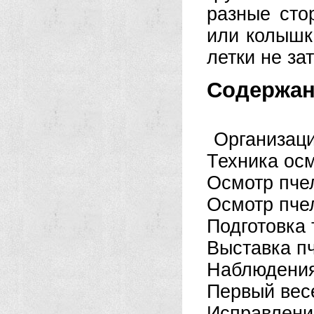
разные сто
или колышк
летки не за
Содержан
Организаци
Техника ос
Осмотр пчел
Осмотр пчел
Подготовка 
Выставка п
Наблюдения
Первый вес
Исправлени