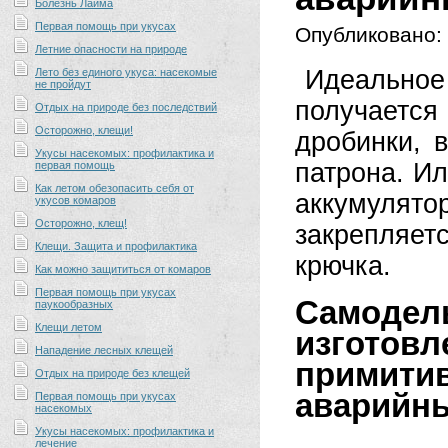
Болезнь Лайма
Первая помощь при укусах
Опубликовано:
Летние опасности на природе
Идеально
Лето без единого укуса: насекомые
не пройдут
получается
Отдых на природе без последствий
Осторожно, клещи!
дробинки, 
Укусы насекомых: профилактика и
патрона. Ил
первая помощь
Как летом обезопасить себя от
аккумуля
укусов комаров
Осторожно, клещ!
закрепляет
Клещи. Защита и профилактика
крючка.
Как можно защититься от комаров
Первая помощь при укусах
Самоде
паукообразных
Клещи летом
изготов
Нападение лесных клещей
примити
Отдых на природе без клещей
аварийны
Первая помощь при укусах
насекомых
Укусы насекомых: профилактика и
лечение