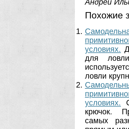
Андрей Иль
Похожие з
Самодельн
примитивн
условиях.
Д
для ловл
использует
ловли крупн
Самодельн
примитивн
условиях.
крючок. П
самых раз