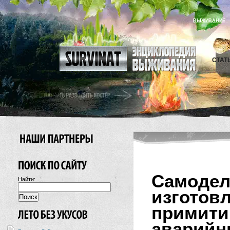
ВЫЖИВАНИЕ
СТАТ
Самоде
Найти:
изготов
примити
аварийн