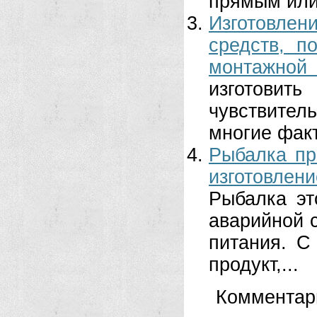
прямым или 
Изготовлен
средств, п
монтажной 
изготовит
чувствите
многие факт
Рыбалка пр
изготовле
Рыбалка эт
аварийной 
питания. С
продукт,...
Комментар