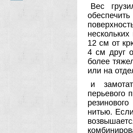
Вес грузи
обеспечить
поверхнос
нескольких 
12 см от кр
4 см друг 
более тяжел
или на отде
и замота
перьевого 
резиновог
нитью. Есл
возвышается
комбиниров