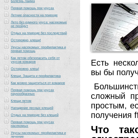
Болезнь Лайма
Первая помощь при укусах
Летние опасности на природе
Лето без единого укуса: насекомые
не пройдут
Отдых на природе без последствий
Осторожно, клещи!
Укусы насекомых: профилактика и
первая помощь
Как летом обезопасить себя от
Есть неско
укусов комаров
Осторожно, клещ!
вы бы полу
Клещи. Защита и профилактика
Как можно защититься от комаров
Большинст
Первая помощь при укусах
сложный пр
паукообразных
Клещи летом
простым, е
Нападение лесных клещей
получения ff
Отдых на природе без клещей
Первая помощь при укусах
насекомых
Что так
Укусы насекомых: профилактика и
лечение