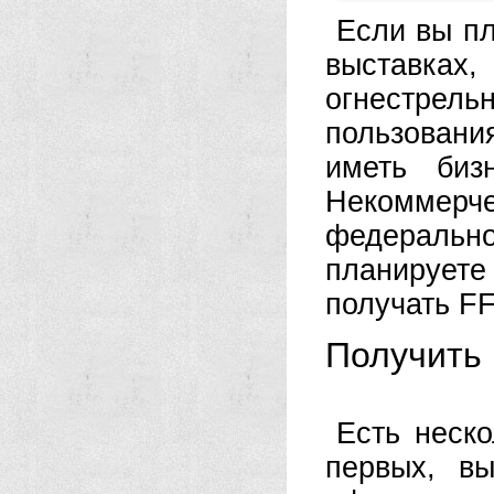
Если вы пл
выставках,
огнестре
пользован
иметь биз
Некоммер
федеральн
планируете 
получать FF
Получить
Есть неск
первых, в