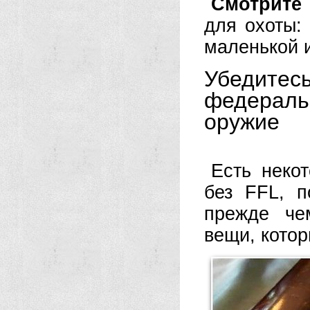
Смотрите 
для охоты:
маленькой 
Убедите
федераль
оружие
Есть неко
без FFL, п
прежде че
вещи, котор