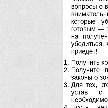
вопросы о 
вниматель
которые у
готовым — 
на получен
убедиться, 
приедет!
Получить к
Получите 
законы о зо
Для тех, кт
устав с
необходимо
Пусть ва