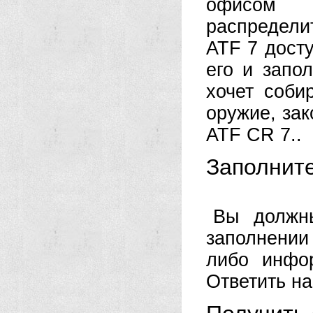
офисом 
распредели
ATF 7 досту
его и запо
хочет соби
оружие, зак
ATF CR 7..
Заполните
Вы должны
заполнении
либо инфо
Ответить на