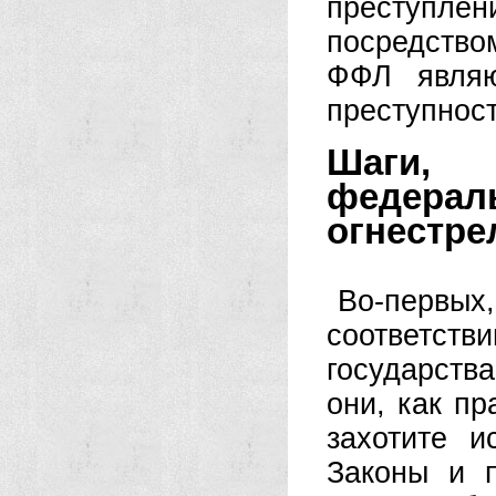
преступле
посредство
ФФЛ являю
преступност
Шаги,
федер
огнестре
Во-первых
соответст
государств
они, как пр
захотите и
Законы и п