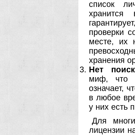
список ли
хранится
гарантируе
проверки с
месте, их 
превосходн
хранения о
Нет поис
миф, что 
означает, ч
в любое вр
у них есть 
Для многи
лицензии н