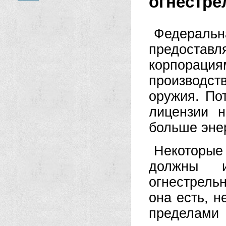
огнестре
Федеральн
предоставл
корпорация
производст
оружия. По
лицензии н
больше энер
Некоторые
должны 
огнестрель
она есть, н
пределам