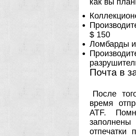
как вы план
Коллекцион
Производит
$ 150
Ломбарды и
Производ
разрушител
Почта в з
После тог
время отп
ATF. Пом
заполнены
отпечатки