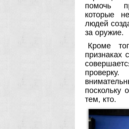
помочь пр
которые н
людей созд
за оружие.
Кроме то
признаках 
совершается
проверку.
внимател
поскольку 
тем, кто.