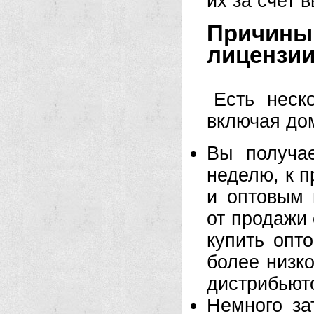
их за счет 
Причин
лицензии
Есть неск
включая до
Вы получа
неделю, к 
и оптовым 
от продажи
купить опт
более низко
дистрибьют
Немного за