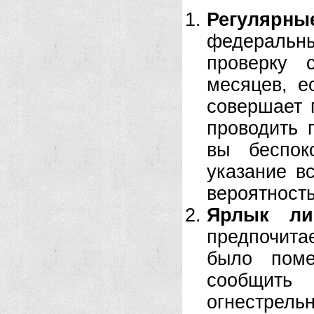
Регулярн
федераль
проверку 
месяцев, е
совершает 
проводить 
вы беспок
указание в
вероятность
Ярлык ли
предпочита
было поме
сообщит
огнестрель