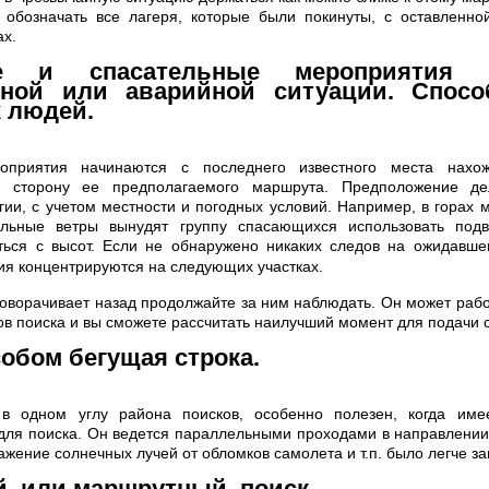
 обозначать все лагеря, которые были покинуты, с оставленн
ах.
ые и спасательные мероприятия 
йной или аварийной ситуации. Спосо
 людей.
оприятия начинаются с последнего известного места нахо
 сторону ее предполагаемого маршрута. Предположение де
гии, с учетом местности и погодных условий. Например, в горах 
ильные ветры вынудят группу спасающихся использовать под
ться с высот.
Если не обнаружено никаких следов на ожидавше
ия концентрируются на следующих участках.
поворачивает назад продолжайте за ним наблюдать. Он может рабо
ов поиска и вы сможете рассчитать наилучший момент для подачи 
обом бегущая строка.
в одном углу района поисков, особенно полезен, когда име
для поиска. Он ведется параллельными проходами в направлении 
ажение солнечных лучей от обломков самолета и т.п. было легче за
, или маршрутный, поиск.