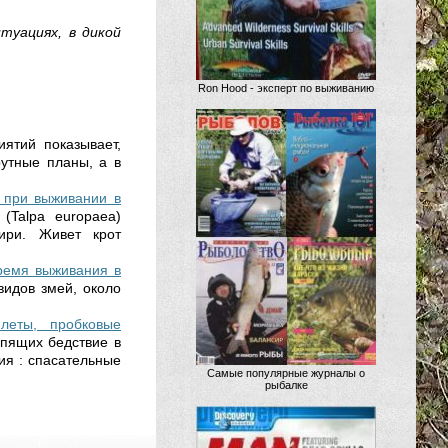
туациях, в дикой
Ron Hood - эксперт по выживанию
ятий показывает,
утные планы, а в
а при выживании в
(Talpa europaea)
ири. Живет крот
время выживания в
видов змей, около
илеты, пробковые
рпящих бедствие в
ия : спасательные
Самые популярные журналы о
рыбалке