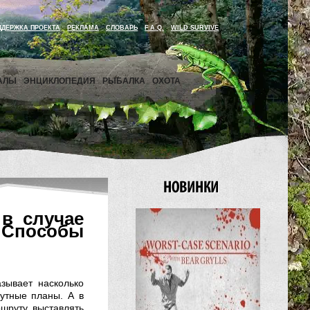
ДДЕРЖКА ПРОЕКТА
РЕКЛАМА
СЛОВАРЬ
F.A.Q.
WILD SURVIVE
АЛЫ
ЭНЦИКЛОПЕДИЯ
РЫБАЛКА
ОХОТА
в случае
 Способы
азывает насколько
утные планы. А в
шруту, выставлять