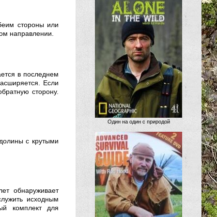
беим стороны или
ном направлении.
ается в последнем
асширяется. Если
 обратную сторону.
Один на один с природой
 долины с крутыми
лет обнаруживает
служить исходным
ый комплект для