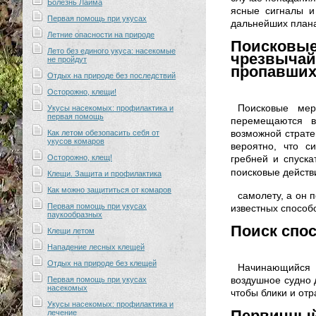
Болезнь Лайма
ясные сигналы и
Первая помощь при укусах
дальнейших план
Летние опасности на природе
Поисков
Лето без единого укуса: насекомые
чрезвыча
не пройдут
пропавших
Отдых на природе без последствий
Осторожно, клещи!
Поисковые мер
Укусы насекомых: профилактика и
первая помощь
перемещаются в
возможной страте
Как летом обезопасить себя от
укусов комаров
вероятно, что с
Осторожно, клещ!
гребней и спуска
поисковые действ
Клещи. Защита и профилактика
Как можно защититься от комаров
самолету, а он 
Первая помощь при укусах
известных способ
паукообразных
Поиск спос
Клещи летом
Нападение лесных клещей
Отдых на природе без клещей
Начинающийся 
воздушное судно 
Первая помощь при укусах
насекомых
чтобы блики и отр
Укусы насекомых: профилактика и
Первичный
лечение