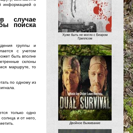
ой информацией о
в случае
бы поиска
Хуже быть не могло с Беаром
Гриллсом
ждения группы и
лается с учетом
может быть вполне
ветренные склоны
мся маршруте, то
тать по одному из
сигнала.
ется только одно
солнца и от него,
метить.
Двойное Выживание