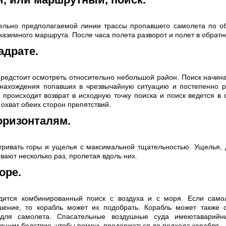
ельно предполагаемой линии трассы пропавшего самолета по о
 наземного маршрута. После часа полета разворот и полет в обрат
адрате.
предстоит осмотреть относительно небольшой район. Поиск начин
 нахождения попавших в чрезвычайную ситуацию и постепенно р
о происходит возврат в исходную точку поиска и поиск ведется в
охват обеих сторон препятствий.
оризонталям.
тривать горы и ущелья с максимальной тщательностью. Ущелья,
вают несколько раз, пролетая вдоль них.
оре.
ится комбинированный поиск с воздуха и с моря. Если само
шение, то корабль может их подобрать. Корабль может также 
 для самолета. Спасательные воздушные суда имеютаварийн
ящим бедствие, чтобы помочь продержаться до подхода корабля.