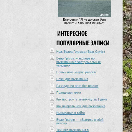
Все серии "Я не должен был
выжить/I Shouldn't Be Alive"
Нож Беара Гриллса (Bear Grylls)
Беар Гриллс – эксперт по
выживанию в экстремальных
условиях
Новый нож Беара Гриллса
Ножи для выживания
Разведение огня без спичек
Походные печки
Как построить землянку за 1 день
Как выбрать нож для выживания
Выживание в тайге
Беар Гриллс — «Выжить любой
ценой»
Техника выживания в