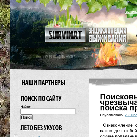
ВЫЖИВ
Поисков
чрезвыч
поиска п
Найти:
Опубликовано:
23 Янва
Ознакомление с
важно для любой
случае попадания