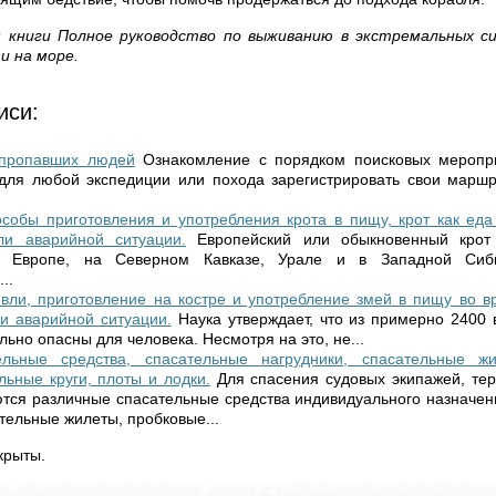
книги Полное руководство по выживанию в экстремальных си
и на море.
иси:
 пропавших людей
Ознакомление с порядком поисковых меропри
 для любой экспедиции или похода зарегистрировать свои маршр
особы приготовления и употребления крота в пищу, крот как ед
ли аварийной ситуации.
Европейский или обыкновенный крот 
в Европе, на Северном Кавказе, Урале и в Западной Сиб
..
вли, приготовление на костре и употребление змей в пищу во 
и аварийной ситуации.
Наука утверждает, что из примерно 2400 
льно опасны для человека. Несмотря на это, не...
льные средства, спасательные нагрудники, спасательные ж
льные круги, плоты и лодки.
Для спасения судовых экипажей, те
тся различные спасательные средства индивидуального назначен
тельные жилеты, пробковые...
крыты.