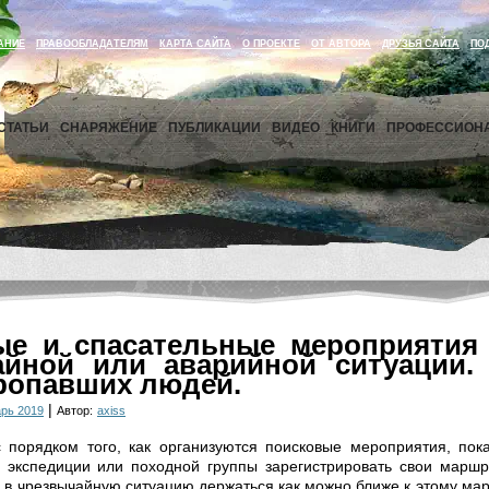
АНИЕ
ПРАВООБЛАДАТЕЛЯМ
КАРТА САЙТА
О ПРОЕКТЕ
ОТ АВТОРА
ДРУЗЬЯ САЙТА
ПО
СТАТЬИ
СНАРЯЖЕНИЕ
ПУБЛИКАЦИИ
ВИДЕО
КНИГИ
ПРОФЕССИОН
ые и спасательные мероприятия 
айной или аварийной ситуации.
ропавших людей.
|
рь 2019
Автор:
axiss
 порядком того, как организуются поисковые мероприятия, пок
 экспедиции или походной группы зарегистрировать свои маршр
 в чрезвычайную ситуацию держаться как можно ближе к этому мар