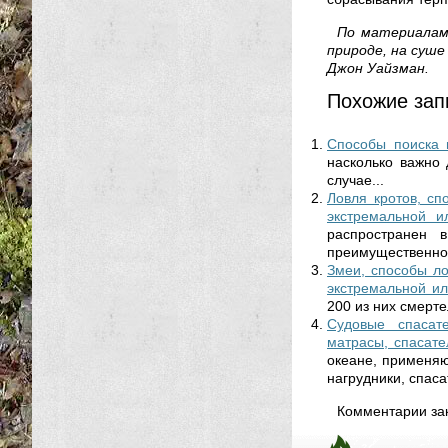
По материалам 
природе, на суше 
Джон Уайзман.
Похожие зап
Способы поиска
насколько важно
случае...
Ловля кротов, сп
экстремальной и
распространен 
преимущественно.
Змеи, способы ло
экстремальной ил
200 из них смерте
Судовые спасате
матрасы, спасате
океане, применяю
нагрудники, спаса
Комментарии за