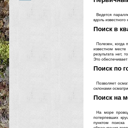
Ведется паралл
вдоль известного
Поиск в кв
Полезен, когда 
известном месте
результата нет, т
Это обеспечивает 
Поиск по г
Позволяет осма
склонами осматри
Поиск на м
На море провод
потерпевших кру
пунктом поиска
сбрасывания терп