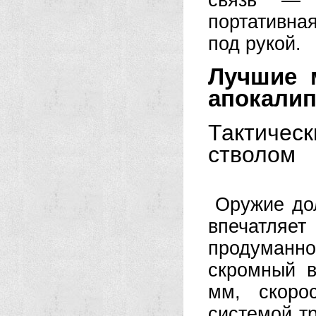
связь — 
портативна
под рукой.
Лучшие 
апокалип
Тактичес
стволом
Оружие дол
впечатляе
продуманн
скромный 
мм, скоро
системой т