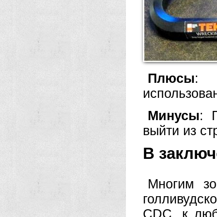
Плюсы
: 
использова
Минусы
: 
выйти из ст
В заключ
Многим зо
голливудс
CDC, к лю