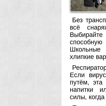
Без трансп
всё снаря
Выбирайт
способную 
Школьные 
хлипкие ва
Респирато
Если вирус
путём, эта
напитки и
силы, когд