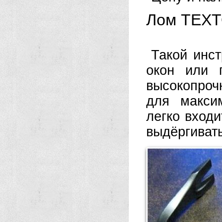
Лом TEXT
Такой инс
окон или 
высокопроч
для макси
легко входи
выдёргивать