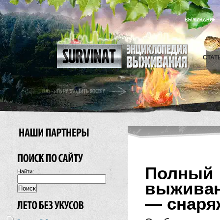
ВЫЖИВАНИЕ
СТАТ
Полны
Найти:
выживан
— снаря