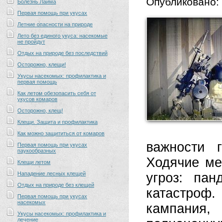
Опубликовано:
Болезнь Лайма
Первая помощь при укусах
Летние опасности на природе
Лето без единого укуса: насекомые
не пройдут
Отдых на природе без последствий
Осторожно, клещи!
Укусы насекомых: профилактика и
первая помощь
Как летом обезопасить себя от
укусов комаров
Осторожно, клещ!
Клещи. Защита и профилактика
Как можно защититься от комаров
важности 
Первая помощь при укусах
паукообразных
Ходячие ме
Клещи летом
Нападение лесных клещей
угроз: па
Отдых на природе без клещей
катастроф.
Первая помощь при укусах
насекомых
кампания
Укусы насекомых: профилактика и
лечение