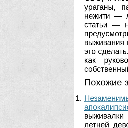
ураганы, п
нежити — л
статьи — н
предусмотр
выживания 
это сделат
как руков
собственны
Похожие з
Незамени
апокалипси
выживалки
летней дев