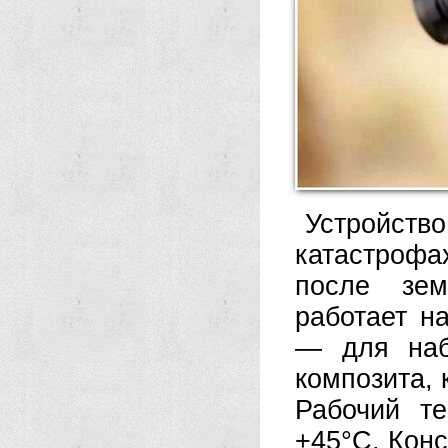
Устройст
катастрофа
после зем
работает н
— для наб
композита, 
Рабочий т
+45°C. Кон