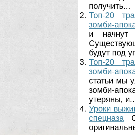
получить...
Топ-20 тр
зомби-апок
и начнут 
Существую
будут под уг
Топ-20 тр
зомби-апок
статьи мы у
зомби-апо
утеряны, и..
Уроки выжи
спецназа
оригиналь