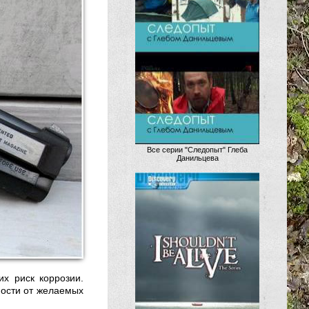
Все серии "Следопыт" Глеба
Данильцева
х риск коррозии.
мости от желаемых