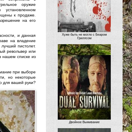
трельное оружие
в установленном
ещены к продаже.
азрешение на его
Хуже быть не могло с Беаром
асности, и данная
Гриллсом
раве на владение
лучший пистолет.
ый револьвер или
в нашем списке из
имание при выборе
ти, но некоторые
о для вашей руки?
Двойное Выживание