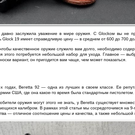
 давно заслужила уважение в мире оружия. С Glockом вы не пр
 Glock 19 имеет справедливую цену — в среднем от 600 до 700 до
 чтобы качественное оружие служило вам долго, необходимо содерж
ля этого потребуется небольшой набор для ухода. Главное — выб
носки вариант, он пригодится вам чаще, чем может показаться.
х годах, Beretta 92 — одна из лучших в своем классе. Ее репу
армии США, где она какое-то время была стандартным пистолетом.
бители оружия могут этого не знать, у Beretta существует множе
ающихся калибром. В рамках этой статьи мы сосредоточимся на 9-
тва — отличное соотношение цены и качества, а также небольшой 