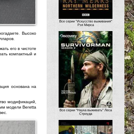
Все серии "Искусство выживания"
Рэя Мирса
огадаете. Высоко
лларов.
ать его в чистоте
рать компактный и
тация основана на
ство модификаций,
мм модели Beretta
Все серии "Наука выживать" Леса
вес.
Строуда