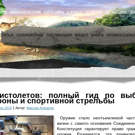
АНИЕ
ПРАВООБЛАДАТЕЛЯМ
КАРТА САЙТА
О ПРОЕКТЕ
ОТ АВТОРА
ДРУЗЬЯ САЙТА
ПО
СТАТЬИ
СНАРЯЖЕНИЕ
ПУБЛИКАЦИИ
ВИДЕО
КНИГИ
ПРОФЕССИОН
пистолетов: полный гид по вы
роны и спортивной стрельбы
|
ль 2019
Автор:
Максим Атанасян
Оружие стало неотъемлемой част
жизни с самого основания Соединен
Конституция гарантирует право гр
оружия. Разумеется, эта привиле