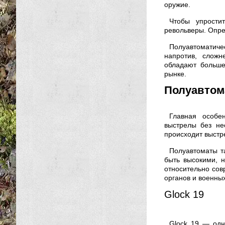
оружие.
Чтобы упрости
револьверы. Опре
Полуавтоматичес
напротив, сложн
обладают больше
рынке.
Полуавтом
Главная особе
выстрелы без не
происходит выстр
Полуавтоматы т
быть высокими, н
относительно сов
органов и военных
Glock 19
Glock 19 — одн