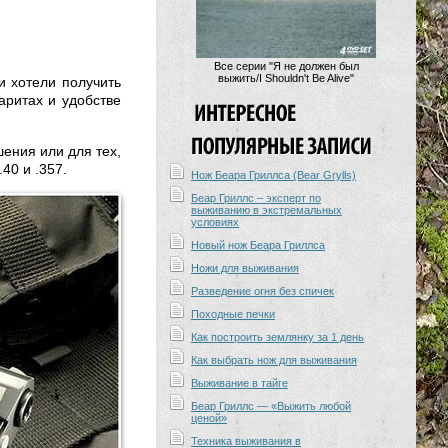
Все серии "Я не должен был
выжить/I Shouldn't Be Alive"
и хотели получить
аритах и удобстве
ения или для тех,
40 и .357.
Нож Беара Гриллса (Bear Grylls)
Беар Гриллс – эксперт по
выживанию в экстремальных
условиях
Новый нож Беара Гриллса
Ножи для выживания
Разведение огня без спичек
Походные печки
Как построить землянку за 1 день
Как выбрать нож для выживания
Выживание в тайге
Беар Гриллс — «Выжить любой
ценой»
Техника выживания в