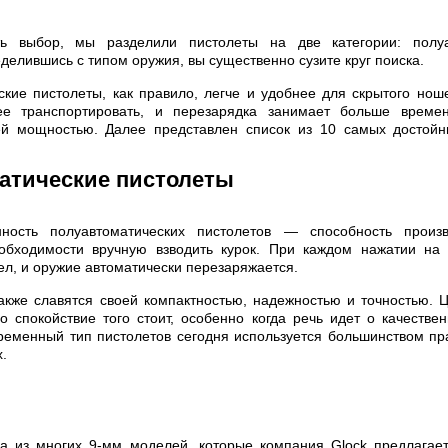
ть выбор, мы разделили пистолеты на две категории: полуа
делившись с типом оружия, вы существенно сузите круг поиска.
кие пистолеты, как правило, легче и удобнее для скрытого нош
ее транспортировать, и перезарядка занимает больше време
й мощностью. Далее представлен список из 10 самых достойн
атические пистолеты
нность полуавтоматических пистолетов — способность произ
обходимости вручную взводить курок. При каждом нажатии на 
ел, и оружие автоматически перезаряжается.
акже славятся своей компактностью, надежностью и точностью. 
о спокойствие того стоит, особенно когда речь идет о качестве
ременный тип пистолетов сегодня используется большинством п
.
а из многих 9-мм моделей, которые компания Glock предлагает