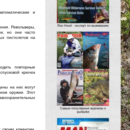
втоматические и
Ron Hood - эксперт по выживанию
ения. Револьверы,
ни, но они часто
ых пистолетов на
водить повторные
спусковой крючок
Цены на них могут
нном оружии. Этот
равоохранительных
Самые популярные журналы о
рыбалке
 своим клиентам.