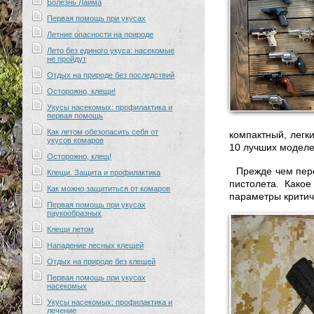
Болезнь Лайма
Первая помощь при укусах
Летние опасности на природе
Лето без единого укуса: насекомые
не пройдут
Отдых на природе без последствий
Осторожно, клещи!
Укусы насекомых: профилактика и
первая помощь
Как летом обезопасить себя от
компактный, легк
укусов комаров
10 лучших моделе
Осторожно, клещ!
Прежде чем пере
Клещи. Защита и профилактика
пистолета. Како
Как можно защититься от комаров
параметры критич
Первая помощь при укусах
паукообразных
Клещи летом
Нападение лесных клещей
Отдых на природе без клещей
Первая помощь при укусах
насекомых
Укусы насекомых: профилактика и
лечение