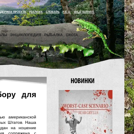
ДДЕРЖКА ПРОЕКТА
РЕКЛАМА
СЛОВАРЬ
F.A.Q.
WILD SURVIVE
АЛЫ
ЭНЦИКЛОПЕДИЯ
РЫБАЛКА
ОХОТА
бору для
ью американской
ных Штатов. Наша
аждан на ношение
гия сопряжена с