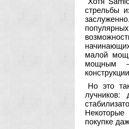
Хотя Sami
стрельбы и
заслуженно
популярн
возможност
начинающих,
малой мощн
мощным —
конструкции
Но это та
лучников: 
стабилиза
Некоторые
покупке даж