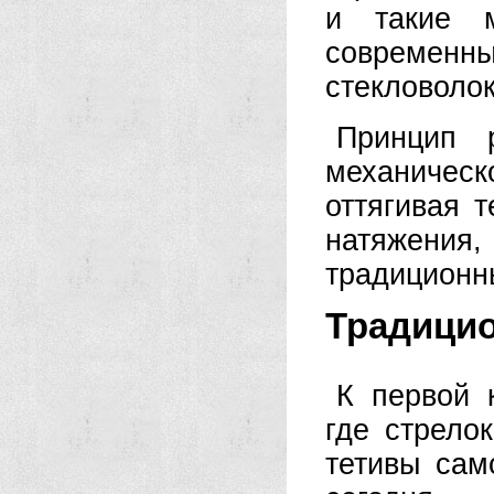
и такие 
совреме
стекловолок
Принцип 
механичес
оттягивая 
натяжения, 
традиционн
Традици
К первой 
где стрело
тетивы сам