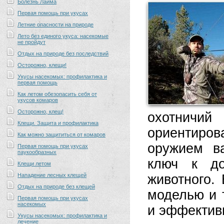
Болезнь Лайма
Первая помощь при укусах
Летние опасности на природе
Лето без единого укуса: насекомые
не пройдут
Отдых на природе без последствий
Осторожно, клещи!
Укусы насекомых: профилактика и
первая помощь
Как летом обезопасить себя от
укусов комаров
Осторожно, клещ!
охотничи
Клещи. Защита и профилактика
ориентиров
Как можно защититься от комаров
оружием в
Первая помощь при укусах
паукообразных
ключ к до
Клещи летом
Нападение лесных клещей
животного.
Отдых на природе без клещей
моделью и т
Первая помощь при укусах
насекомых
и эффективн
Укусы насекомых: профилактика и
лечение