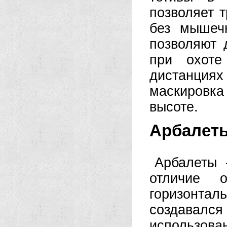
позволяет 
без мышечн
позволяют 
при охот
дистанция
маскировк
высоте.
Арбалет
Арбалеты 
отличие 
горизонтал
создавался 
использов