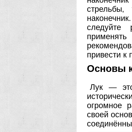
наконечник
стрельбы,
наконечни
следуйте 
применят
рекомендо
привести к 
Основы к
Лук — это
историческ
огромное р
своей основ
соединённы