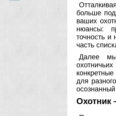
Отталкивая
больше под
ваших охот
нюансы: пр
точность и
часть списк
Далее мы
охотничь
конкретные
для разног
осознанный
Охотник 