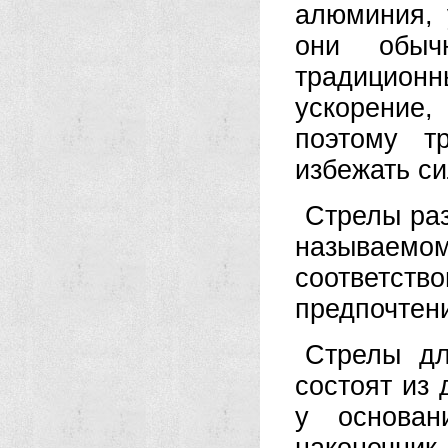
алюминия, 
они обыч
традиционн
ускорение,
поэтому т
избежать си
Стрелы раз
называе
соответст
предпочтени
Стрелы дл
состоят из 
у основан