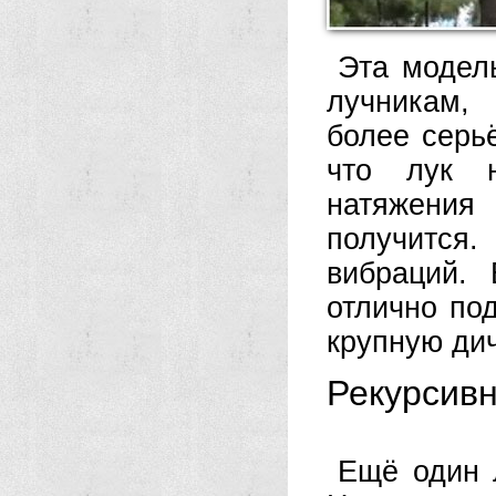
Эта модел
лучникам, 
более серьё
что лук н
натяжения
получится.
вибраций.
отлично под
крупную дич
Рекурсивн
Ещё один л