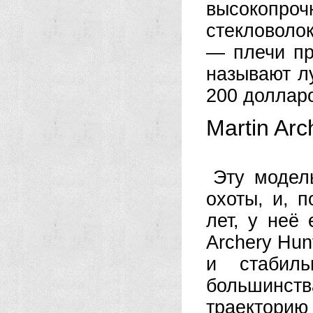
высокопр
стекловоло
— плечи пр
называют л
200 доллар
Martin Arc
Эту модел
охоты, и, 
лет, у неё 
Archery Hun
и стабиль
большинств
траекторию