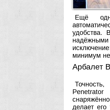
Ещё одн
автоматиче
удобства. 
надёжным
исключени
минимум не
Арбалет B
Точность,
Penetrato
снаряжённо
делает его