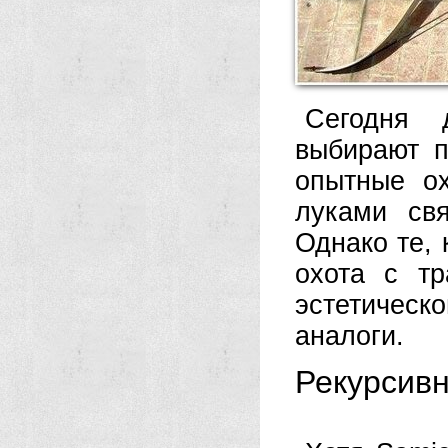
Сегодня 
выбирают п
опытные ох
луками св
Однако те, 
охота с т
эстетичес
аналоги.
Рекурсивн