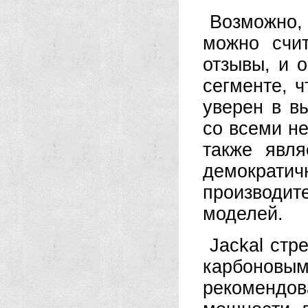
Возможно
можно счит
отзывы, и 
сегменте, ч
уверен в в
со всеми н
также явл
демокра
производит
моделей.
Jackal стр
карбоновы
рекоменд