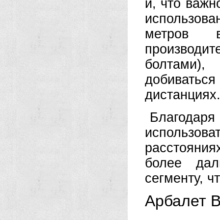
и, что важн
использова
метров 
производи
болтами),
добиваться
дистанциях
Благодаря
использоват
расстояни
более дал
сегменту, ч
Арбалет B