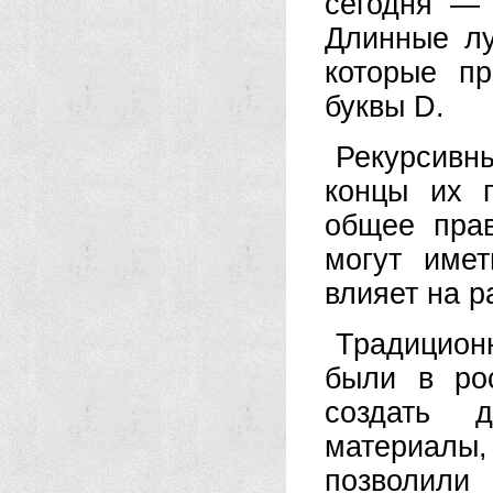
сегодня — 
Длинные лу
которые п
буквы D.
Рекурсивн
концы их п
общее пра
могут имет
влияет на р
Традицио
были в ро
создать д
материалы
позволили