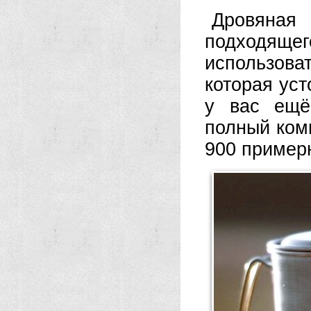
Дровяная
подходящ
использова
которая уст
у вас ещё
полный комп
900 примерн