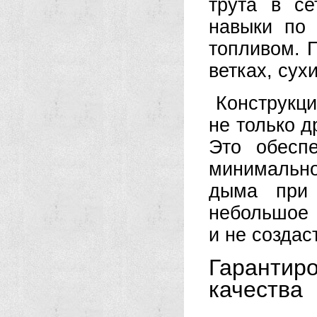
трута в с
навыки по 
топливом. 
ветках, сух
Конструкци
не только д
Это обесп
минимальн
дыма при 
небольшое е
и не создас
Гаранти
качества