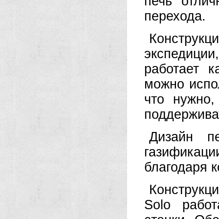
печь отлич
перехода.
Конструкц
экспедиции
работает к
можно испол
что нужно,
поддерживат
Дизайн пе
газификац
благодаря к
Конструкци
Solo рабо