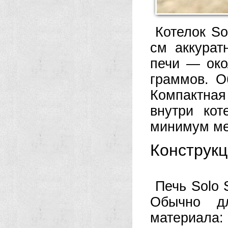
Котелок So
см аккурат
печи — око
граммов. О
Компактная
внутри ко
минимум ме
Конструкц
Печь Solo 
Обычно д
материала