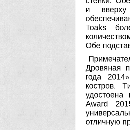
стенки. Об
и вверху
обеспечива
Toaks бол
количество
Обе подстав
Примечател
Дровяная п
года 2014
костров. Т
удостоена н
Award 201
универсал
отличную п