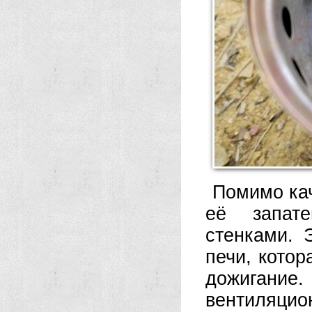
Помимо кач
её запате
стенками. 
печи, котор
дожигание
вентиляцио