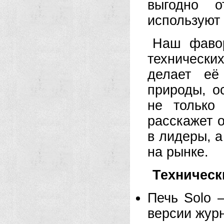
выгодно о
используют
Наш фавор
техническ
делает её
природы, о
не только
расскажет о
в лидеры, 
на рынке.
Техническ
Печь Solo
версии жур