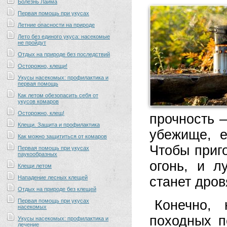
Болезнь Лайма
Первая помощь при укусах
Летние опасности на природе
Лето без единого укуса: насекомые
не пройдут
Отдых на природе без последствий
Осторожно, клещи!
Укусы насекомых: профилактика и
первая помощь
Как летом обезопасить себя от
укусов комаров
Осторожно, клещ!
прочность —
Клещи. Защита и профилактика
убежище, е
Как можно защититься от комаров
Чтобы приго
Первая помощь при укусах
паукообразных
огонь, и 
Клещи летом
Нападение лесных клещей
станет дров
Отдых на природе без клещей
Первая помощь при укусах
Конечно,
насекомых
походных п
Укусы насекомых: профилактика и
лечение