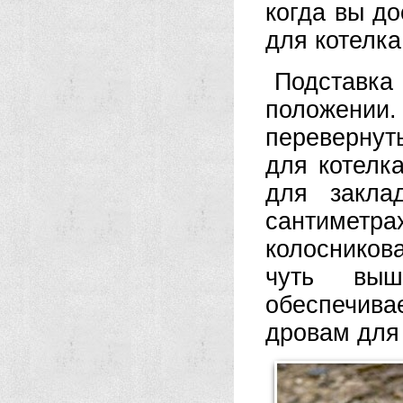
когда вы до
для котелка
Подставка
положении
перевернут
для котелк
для закла
сантимет
колосников
чуть выш
обеспечива
дровам для