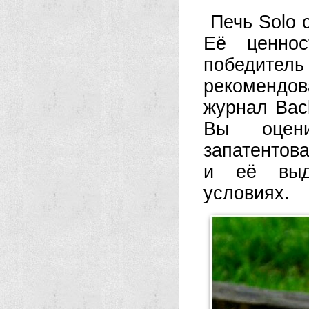
Печь Solo 
Её ценнос
победител
рекомендо
журнал Back
Вы оцен
запатентов
и её выд
условиях.