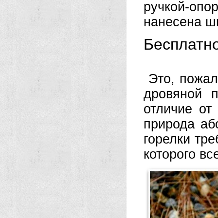
ручкой-оп
нанесена ш
Бесплатн
Это, пожал
дровяной 
отличие от
природа аб
горелки тре
которого вс