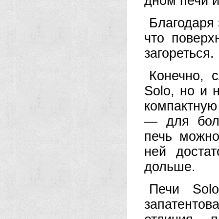
дном печи и
Благодаря 
что поверх
загореться.
Конечно, 
Solo, но и 
компактную 
— для бол
печь можно
ней достат
дольше.
Печи Sol
запатенто