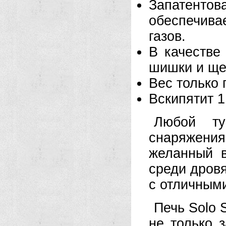
Запатентов
обеспечива
газов.
В качестве 
шишки и ще
Вес только
Вскипятит 1
Любой ту
снаряжени
желанный в
среди дровя
с отличным
Печь Solo 
не только 