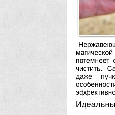
Нержавею
магическо
потемнеет о
чистить. С
даже пучк
особенност
эффективно
Идеальны