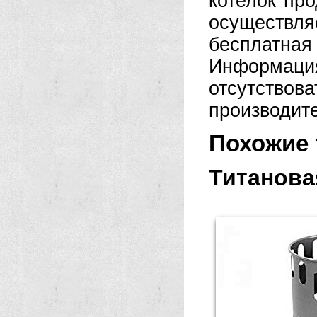
котелок про
осуществля
бесплатна
Информац
отсутствова
производит
Похожие 
Титанова