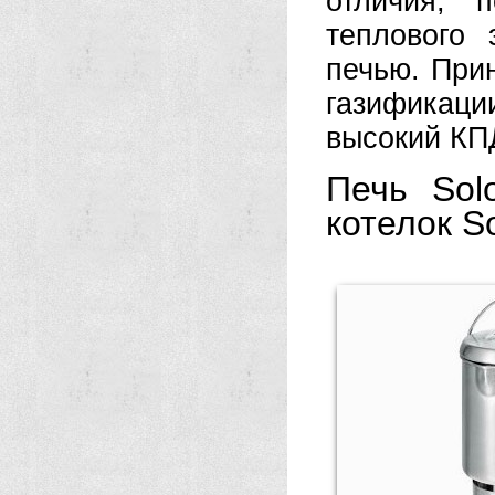
отличия, 
теплового
печью. При
газификац
высокий КП
Печь Sol
котелок So