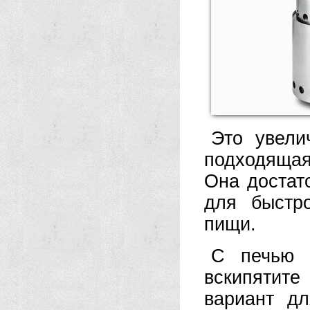
Это увели
подходящая
Она достат
для быстр
пищи.
С печью 
вскипятит
вариант дл