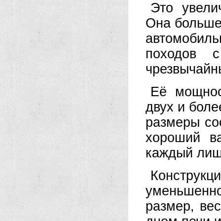
Это увели
Она больше
автомобил
походов 
чрезвычайн
Её мощнос
двух и боле
размеры со
хороший в
каждый лиш
Констру
уменьшенно
размер, ве