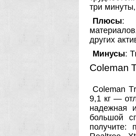
три минуты
Плюсы
: 
материало
других акти
Минусы
: 
Coleman Tr
Coleman Tr
9,1 кг — от
надежная и
большой с
получите: 