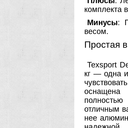
Плюсы
: Л
комплекта в
Минусы
: 
весом.
Простая в
Texsport D
кг — одна и
чувствова
оснащена
полностью
отличным в
нее алюмин
надежной