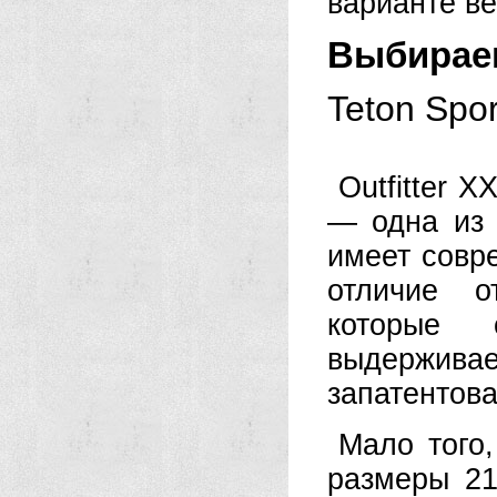
варианте вес
Выбираем
Teton Spor
Outfitter 
— одна из 
имеет совр
отличие о
которые 
выдержив
запатентова
Мало того
размеры 21