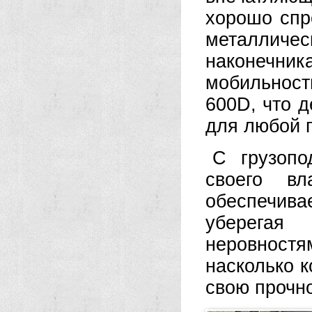
хорошо спр
металли
наконечн
мобильнос
600D, что д
для любой 
С грузопо
своего вл
обеспечив
уберегая
неровност
насколько к
свою прочно