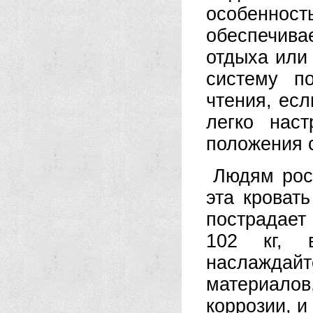
особеннос
обеспечив
отдыха или 
систему п
чтения, есл
легко наст
положения с
Людям рос
эта кроват
пострадает 
102 кг, 
наслаждайт
материалов
коррозии, и