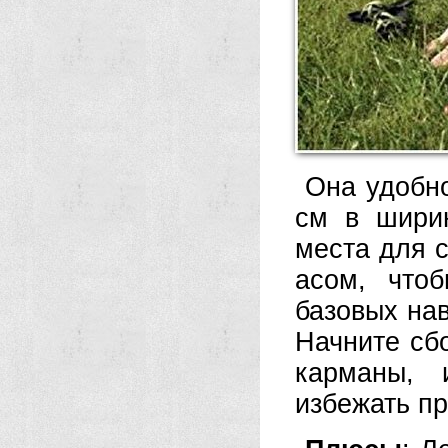
Она удобно
см в ширин
места для с
асом, что
базовых нав
Начните сбо
карманы, 
избежать п