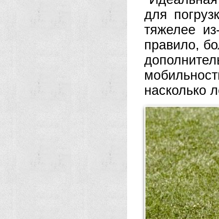
для погруз
тяжелее из
правило, б
дополните
мобильност
насколько л