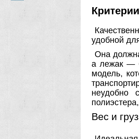
Критери
Качестве
удобной для
Она должна
а лежак — 
модель, ко
транспорт
неудобно 
полиэстера
Вес и гру
Идеальная