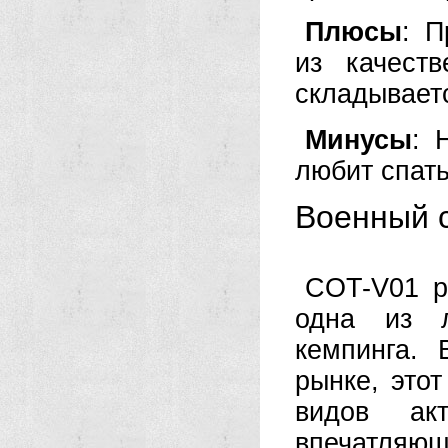
Плюсы
: П
из качест
складывает
Минусы
: 
любит спать
Военный с
COT-V01 р
одна из 
кемпинга.
рынке, это
видов акт
впечатляю