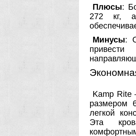
Плюсы
: Б
272 кг, а
обеспечива
Минусы
: 
привест
направляющ
Экономная
Kamp Rite 
размером 6
легкой кон
Эта кров
комфортны