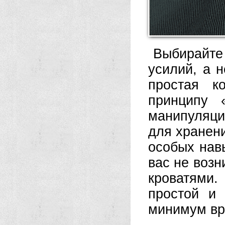
Выбирайте
усилий, а н
простая к
принципу 
манипуляци
для хранен
особых навы
вас не воз
кроватями
простой и 
минимум вр