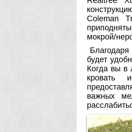
Realtree 
конструкц
Coleman Tr
приподняты
мокрой/нер
Благодаря
будет удобн
Когда вы в 
кровать и
предостав
важных ме
расслабитьс