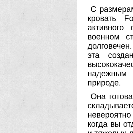
С размерам
кровать F
активного
военном с
долговечен
эта созда
высококач
надежным 
природе.
Она готова
складывае
невероятно
когда вы от