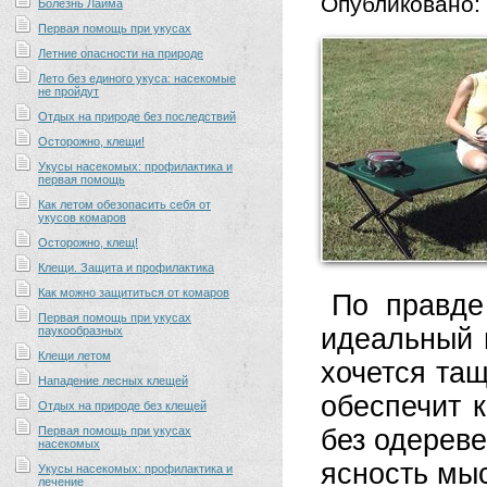
Опубликовано:
Болезнь Лайма
Первая помощь при укусах
Летние опасности на природе
Лето без единого укуса: насекомые
не пройдут
Отдых на природе без последствий
Осторожно, клещи!
Укусы насекомых: профилактика и
первая помощь
Как летом обезопасить себя от
укусов комаров
Осторожно, клещ!
Клещи. Защита и профилактика
Как можно защититься от комаров
По правде
Первая помощь при укусах
идеальный 
паукообразных
Клещи летом
хочется та
Нападение лесных клещей
обеспечит 
Отдых на природе без клещей
Первая помощь при укусах
без одерев
насекомых
ясность мыс
Укусы насекомых: профилактика и
лечение