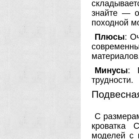
складывает
знайте — о
походной м
Плюсы
: О
современны
материалов
Минусы
: 
трудности.
Подвесная
С размерам
кроватка 
моделей с 