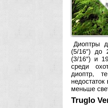
Диоптры д
(5/16″) до
(3/16″) и 
среди охо
диоптр, т
недостаток 
меньше све
Truglo Ve