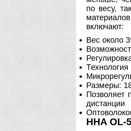
по весу, т
материало
включают:
Вес около 
Возможност
Регулировка
Технология 
Микрорегули
Размеры: 18
Позволяет 
дистанции
Оптоволоко
HHA OL-55