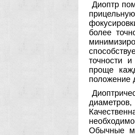
Диоптр по
прицельну
фокусировки
более точн
минимизи
способству
точности и
проще каж
положение 
Диоптриче
диаметров
Качественн
необходим
Обычные м