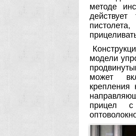
методе инс
действует
пистоле
прицеливать
Конструкц
модели упр
продвинуты
может вк
крепления 
направляющ
прицел с
оптоволокно