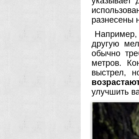
указывает 
использов
разнесены 
Например,
другую мел
обычно тре
метров. Ко
выстрел, 
возрастают
улучшить в