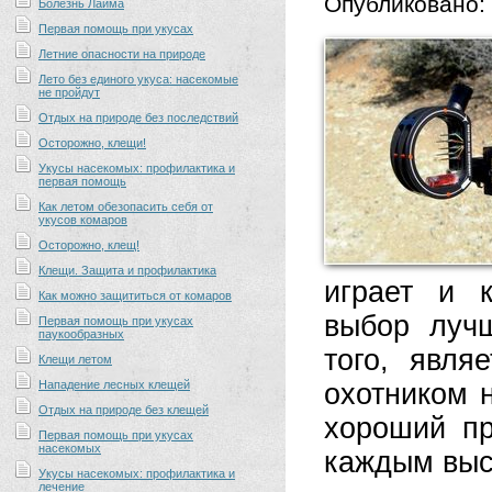
Опубликовано:
Болезнь Лайма
Первая помощь при укусах
Летние опасности на природе
Лето без единого укуса: насекомые
не пройдут
Отдых на природе без последствий
Осторожно, клещи!
Укусы насекомых: профилактика и
первая помощь
Как летом обезопасить себя от
укусов комаров
Осторожно, клещ!
Клещи. Защита и профилактика
играет и к
Как можно защититься от комаров
выбор луч
Первая помощь при укусах
паукообразных
того, явля
Клещи летом
Нападение лесных клещей
охотником 
Отдых на природе без клещей
хороший пр
Первая помощь при укусах
насекомых
каждым выс
Укусы насекомых: профилактика и
лечение