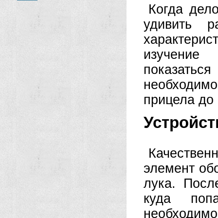
Когда дел
удивить р
характерист
изучение
показатьс
необходимо
прицела до 
Устройст
Качествен
элемент обо
лука. Посл
куда поп
необходимо