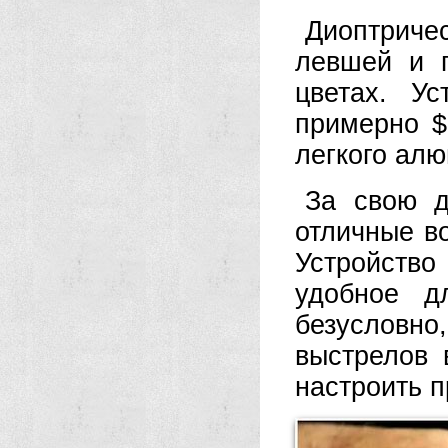
Диоптриче
левшей и 
цветах. У
примерно $
легкого ал
За свою д
отличные в
Устройство
удобное д
безусловно
выстрелов 
настроить п