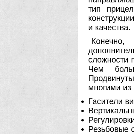
тип прице
конструкци
и качества.
Конечно,
дополнит
сложности п
Чем бол
Продвинут
многими из
Гасители в
Вертикальн
Регулировки
Резьбовые 