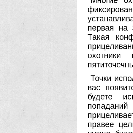
Многие ох
фиксиро
устанавлив
первая на 
Такая кон
прицелива
охотники
пятиточечн
Точки испо
вас появит
будете ис
попаданий
прицелива
правее це