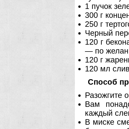
1 пучок зел
300 г конце
250 г терто
Черный пере
120 г бекон
— по жела
120 г жаре
120 мл сли
Способ пр
Разожгите о
Вам понад
каждый сле
В миске сме