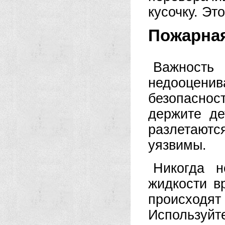
кусочку. Эт
Пожарная
Важность 
недооценив
безопаснос
держите де
разлетают
уязвимы.
Никогда н
жидкости в
происходя
Используйт