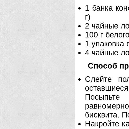
1 банка ко
г)
2 чайные л
100 г белог
1 упаковка 
4 чайные л
Способ пр
Слейте по
оставшиеся
Посыпьте 
равномерно
бисквита. П
Накройте ка