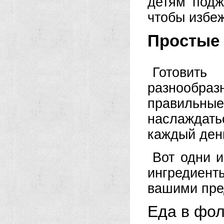
детям подж
чтобы избеж
Простые 
Готовит
разнообраз
правильны
наслаждат
каждый ден
Вот одни и
ингредиент
вашими пре
Еда в фол