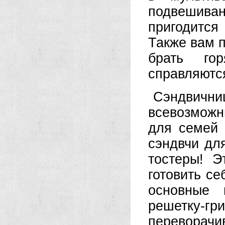
подвешива
пригодится
Также вам 
брать го
справляются
Сэндвични
всевозможн
для семей 
сэндвчи дл
тостеры! Э
готовить се
основные 
решетку-гр
переворачи