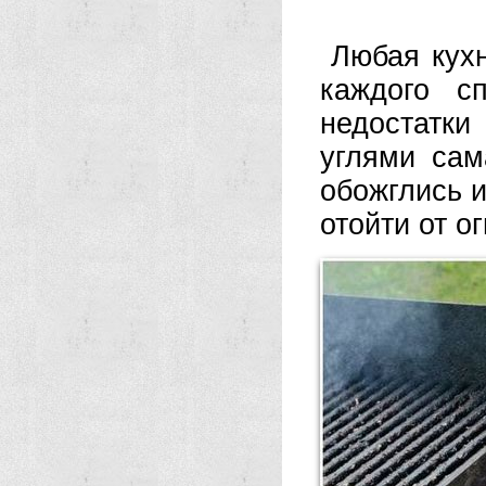
Любая кухн
каждого с
недостатки
углями сам
обожглись 
отойти от о