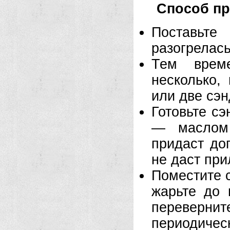
Способ пр
Поставьт
разогрелась
Тем врем
несколько,
или две сэн
Готовьте с
— маслом 
придаст до
не даст при
Поместите с
жарьте до 
перевернит
периодиче