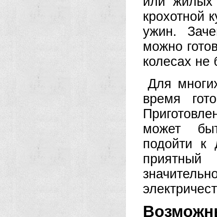
или жилых 
крохотной к
ужин. Зач
можно гото
колесах не 
Для многи
время гот
Приготовле
может быт
подойти к 
приятный
значительн
электричест
Возможны