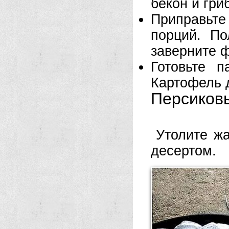
бекон и гри
Приправьте
порций. По
заверните ф
Готовьте 
Картофель 
Персиков
Утолите ж
десертом.