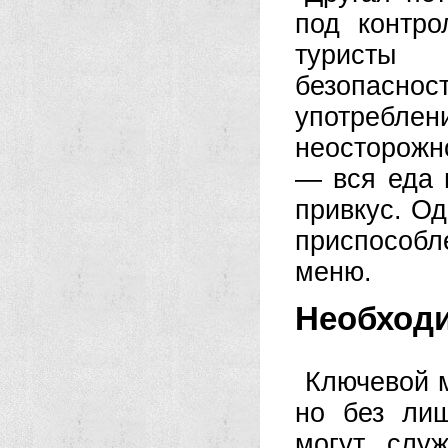
под контро
туристы 
безопасност
употреб
неосторожн
— вся еда 
привкус. Од
приспособле
меню.
Необходи
Ключевой м
но без ли
могут слу