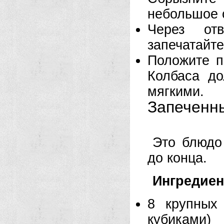
небольшое о
Через от
запечатайте
Положите п
Колбаса д
мягкими.
Запеченн
Это блюдо
до конца.
Ингредие
8 крупных
кубиками)