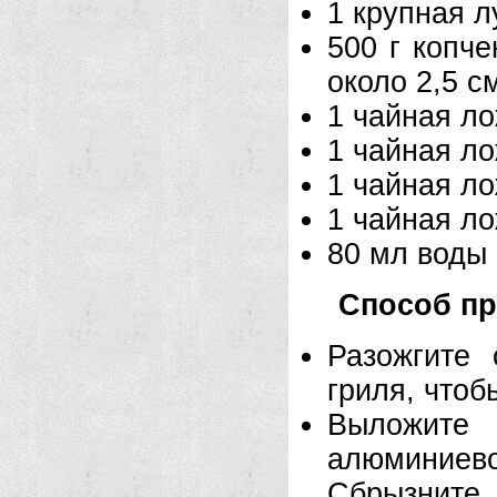
1 крупная л
500 г копче
около 2,5 с
1 чайная ло
1 чайная ло
1 чайная л
1 чайная л
80 мл воды
Способ пр
Разожгите 
гриля, чтоб
Выложите
алюминиево
Сбрызните