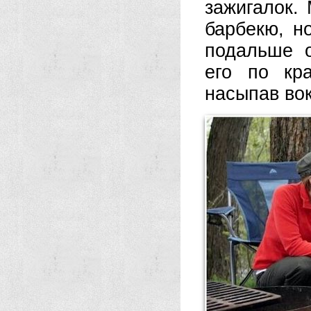
зажигалок.
барбекю, н
подальше о
его по кр
насыпав вок