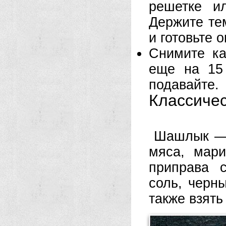
решетке ил
Держите те
и готовьте 
Снимите ка
еще на 15
подавайте.
Классиче
Шашлык — 
мяса, мари
приправа с
соль, черн
также взять