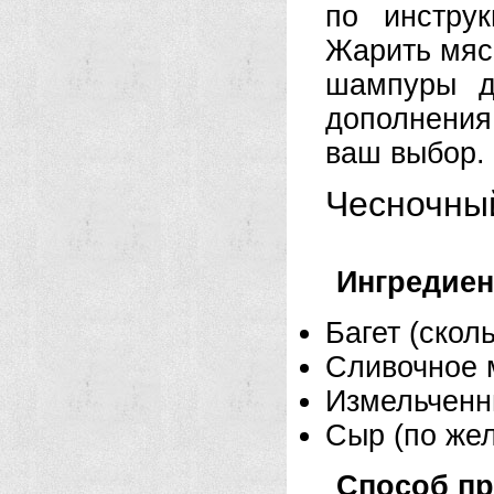
по инстру
Жарить мяс
шампуры д
дополнения
ваш выбор.
Чесночны
Ингредие
Багет (скол
Сливочное 
Измельченн
Сыр (по же
Способ пр