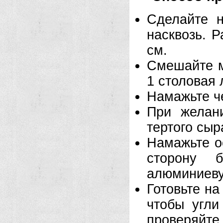
Сделайте н
насквозь. 
см.
Смешайте м
1 столовая 
Намажьте ч
При желан
тертого сыр
Намажьте о
сторону 
алюминиеву
Готовьте на
чтобы угли
проверяйт