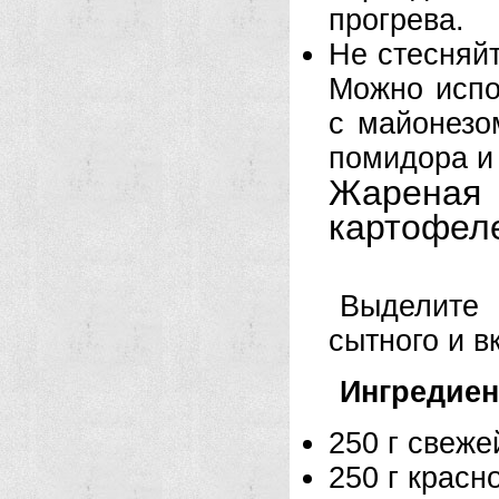
прогрева.
Не стесняйт
Можно испо
с майонезо
помидора и 
Жареная 
картофел
Выделите 
сытного и в
Ингредие
250 г свеже
250 г красн