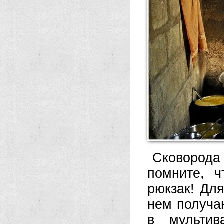
Сковорода
помните, 
рюкзак! Дл
нем получаю
в мультив