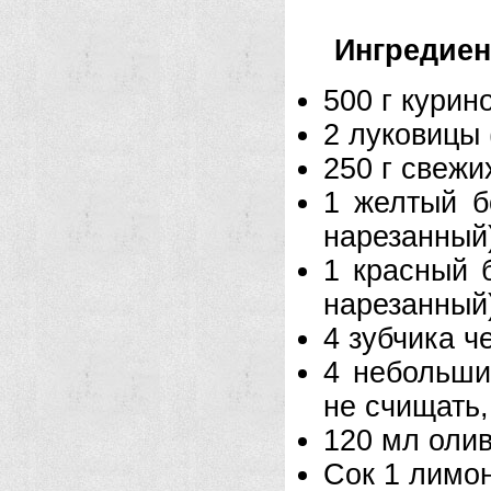
Ингредие
500 г курин
2 луковицы 
250 г свежи
1 желтый б
нарезанный
1 красный 
нарезанный
4 зубчика ч
4 небольши
не счищать
120 мл оли
Сок 1 лимо