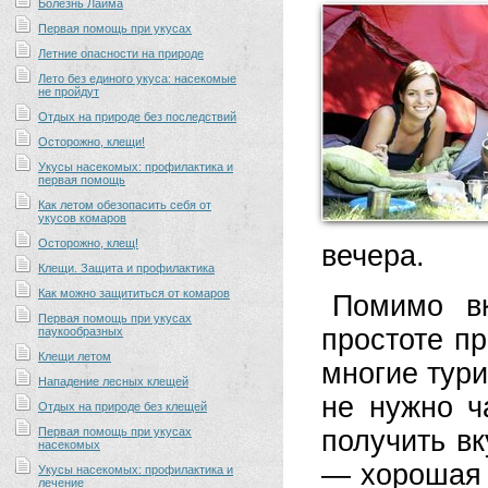
Болезнь Лайма
Первая помощь при укусах
Летние опасности на природе
Лето без единого укуса: насекомые
не пройдут
Отдых на природе без последствий
Осторожно, клещи!
Укусы насекомых: профилактика и
первая помощь
Как летом обезопасить себя от
укусов комаров
Осторожно, клещ!
вечера.
Клещи. Защита и профилактика
Как можно защититься от комаров
Помимо вк
Первая помощь при укусах
простоте п
паукообразных
Клещи летом
многие тури
Нападение лесных клещей
не нужно ч
Отдых на природе без клещей
Первая помощь при укусах
получить вк
насекомых
— хорошая п
Укусы насекомых: профилактика и
лечение