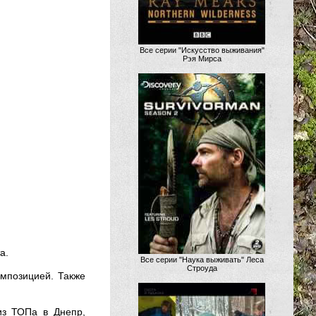
Все серии "Искусство выживания"
Рэя Мирса
а.
Все серии "Наука выживать" Леса
Строуда
омпозицией. Также
из ТОПа в Днепр,