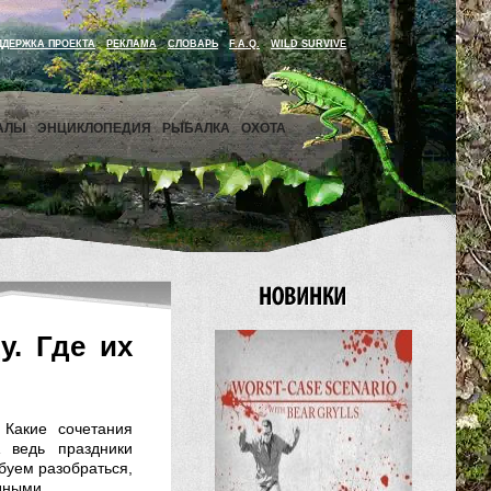
ДДЕРЖКА ПРОЕКТА
РЕКЛАМА
СЛОВАРЬ
F.A.Q.
WILD SURVIVE
АЛЫ
ЭНЦИКЛОПЕДИЯ
РЫБАЛКА
ОХОТА
у. Где их
 Какие сочетания
 ведь праздники
буем разобраться,
дными.