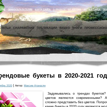
АНИЕ
ПРАВООБЛАДАТЕЛЯМ
КАРТА САЙТА
О ПРОЕКТЕ
ОТ АВТОРА
ДРУЗЬЯ САЙТА
ПО
СТАТЬИ
СНАРЯЖЕНИЕ
ПУБЛИКАЦИИ
ВИДЕО
КНИГИ
ПРОФЕССИОН
ендовые букеты в 2020-2021 год
?
|
ябрь 2020
Автор:
Максим Атанасян
Задумывались о трендах букетов?
цветов являются современными? А
сложно представить без цветов. Попро
какие букеты в 2020 году являются мо