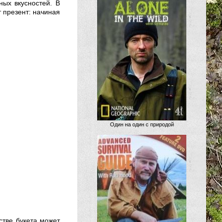
ых вкусностей. В
т презент: начиная
Один на один с природой
стве букета может