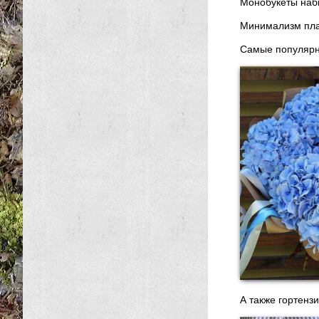
Монобукеты наб
Минимализм плав
Самые популярн
А также гортенз