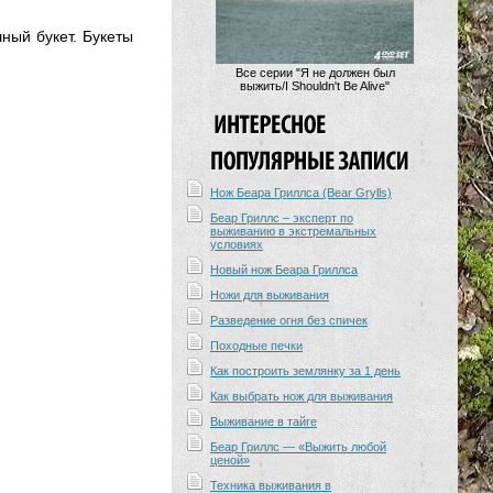
ный букет. Букеты
Все серии "Я не должен был
выжить/I Shouldn't Be Alive"
Нож Беара Гриллса (Bear Grylls)
Беар Гриллс – эксперт по
выживанию в экстремальных
условиях
Новый нож Беара Гриллса
Ножи для выживания
Разведение огня без спичек
Походные печки
Как построить землянку за 1 день
Как выбрать нож для выживания
Выживание в тайге
Беар Гриллс — «Выжить любой
ценой»
Техника выживания в