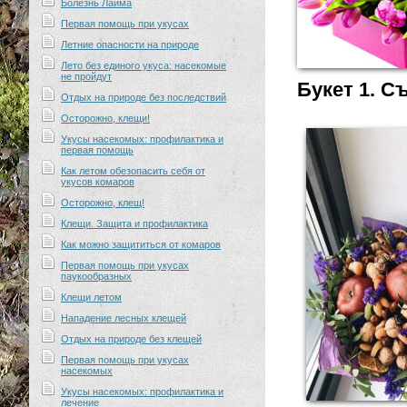
Болезнь Лайма
Первая помощь при укусах
Летние опасности на природе
Лето без единого укуса: насекомые
не пройдут
Букет 1. С
Отдых на природе без последствий
Осторожно, клещи!
Укусы насекомых: профилактика и
первая помощь
Как летом обезопасить себя от
укусов комаров
Осторожно, клещ!
Клещи. Защита и профилактика
Как можно защититься от комаров
Первая помощь при укусах
паукообразных
Клещи летом
Нападение лесных клещей
Отдых на природе без клещей
Первая помощь при укусах
насекомых
Укусы насекомых: профилактика и
лечение