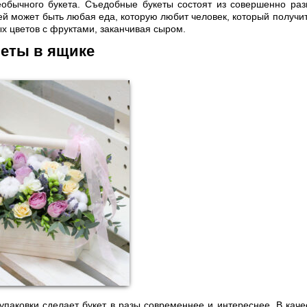
обычного букета. Съедобные букеты состоят из совершенно разн
ей может быть любая еда, которую любит человек, который получи
ых цветов с фруктами, заканчивая сыром.
веты в ящике
паковки сделает букет в разы современнее и интереснее. В каче