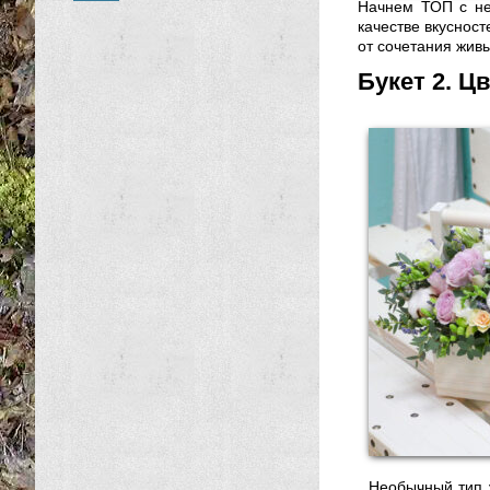
Начнем ТОП с не
качестве вкусност
от сочетания жив
Букет 2. Ц
Необычный тип у