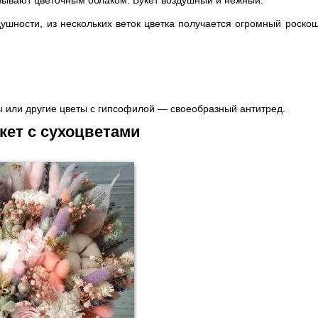
зывают цветочным облаком. Букет воздушный и нежный.
душности, из нескольких веток цветка получается огромный роскош
:
ы или другие цветы с гипсофилой — своеобразный антитред.
укет с сухоцветами