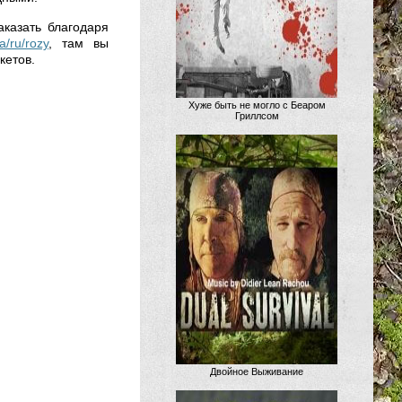
аказать благодаря
ua/ru/rozy
, там вы
кетов.
Хуже быть не могло с Беаром
Гриллсом
Двойное Выживание