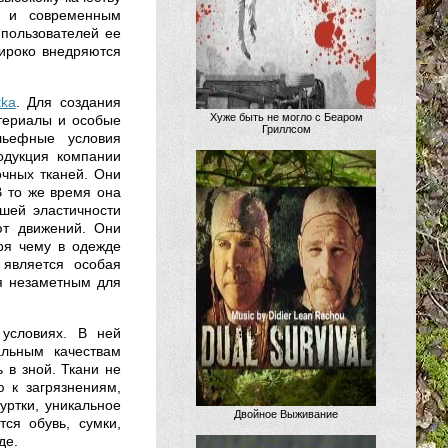
ю и современным
пользователей ее
широко внедряются
tka
. Для создания
Хуже быть не могло с Беаром
териалы и особые
Гриллсом
льефные условия
одукция компании
очных тканей. Они
 то же время она
ошей эластичности
ют движений. Они
ря чему в одежде
 является особая
ся незаметным для
 условиях. В ней
льным качествам
 в зной. Ткани не
ю к загрязнениям,
уртки, уникальное
Двойное Выживание
ся обувь, сумки,
де.