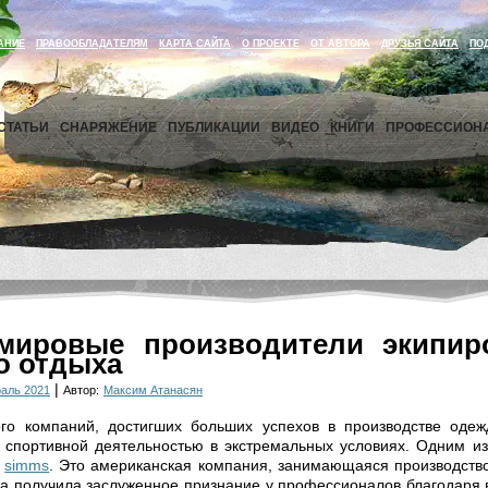
АНИЕ
ПРАВООБЛАДАТЕЛЯМ
КАРТА САЙТА
О ПРОЕКТЕ
ОТ АВТОРА
ДРУЗЬЯ САЙТА
ПО
СТАТЬИ
СНАРЯЖЕНИЕ
ПУБЛИКАЦИИ
ВИДЕО
КНИГИ
ПРОФЕССИОН
мировые производители экипир
о отдыха
|
раль 2021
Автор:
Максим Атанасян
го компаний, достигших больших успехов в производстве одеж
 спортивной деятельностью в экстремальных условиях. Одним и
я
simms
. Это американская компания, занимающаяся производств
а получила заслуженное признание у профессионалов благодаря 