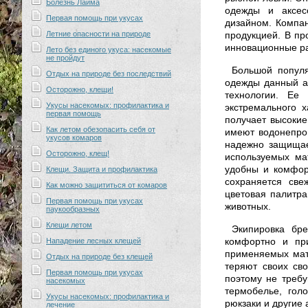
Болезнь Лайма
одежды и аксес
Первая помощь при укусах
дизайном. Компа
Летние опасности на природе
продукцией. В пр
инновационные ра
Лето без единого укуса: насекомые
не пройдут
Большой популя
Отдых на природе без последствий
одежды данный а
Осторожно, клещи!
технологии. Ее
Укусы насекомых: профилактика и
экстремального 
первая помощь
получает высокие
Как летом обезопасить себя от
имеют водонепро
укусов комаров
надежно защищает
Осторожно, клещ!
используемых ма
удобны и комфор
Клещи. Защита и профилактика
сохраняется све
Как можно защититься от комаров
цветовая палитра
Первая помощь при укусах
животных.
паукообразных
Клещи летом
Экипировка бре
комфортно и пр
Нападение лесных клещей
применяемых мате
Отдых на природе без клещей
теряют своих сво
Первая помощь при укусах
поэтому не требу
насекомых
термобелье, гол
Укусы насекомых: профилактика и
рюкзаки и другие
лечение