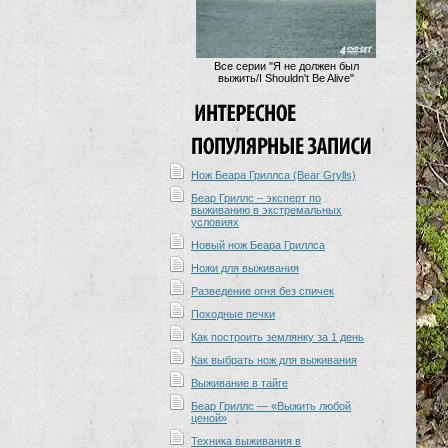
Все серии "Я не должен был
выжить/I Shouldn't Be Alive"
Нож Беара Гриллса (Bear Grylls)
Беар Гриллс – эксперт по
выживанию в экстремальных
условиях
Новый нож Беара Гриллса
Ножи для выживания
Разведение огня без спичек
Походные печки
Как построить землянку за 1 день
Как выбрать нож для выживания
Выживание в тайге
Беар Гриллс — «Выжить любой
ценой»
Техника выживания в