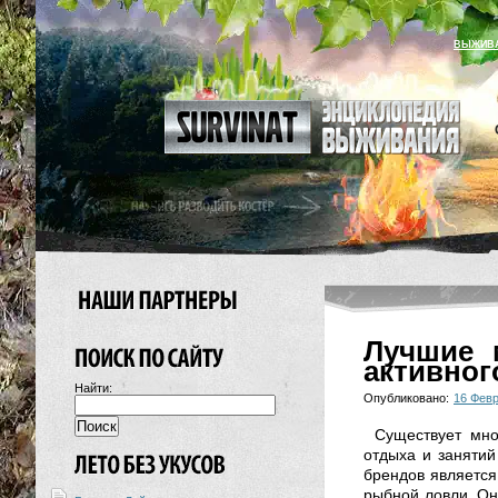
ВЫЖИВ
Лучшие 
активног
Найти:
Опубликовано:
16 Фев
Существует мно
отдыха и занятий
брендов являетс
рыбной ловли. Он