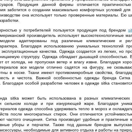
суаров. Продукция данной фирмы отличается практичность
ния заботится о создании максимально комфортных условий для 
оизводстве она использует только проверенные материалы. Ею 
зработки.
рностью у потребителей пользуется продукция под брендом
si
мериканский производитель использует высокотехнологичные ма
 модели адаптированы под различные климатические и ре
характера. Благодаря использованию уникальных технологий пр
 эксплуатационные качества. Одежда создается из легких, но пр
ницаемую структуру. Одежда обладает дышащей способностью. В
 от холода, не пропуская ветер и влагу извне. Благодаря хор
териалов все модели отлично садятся на фигуру, не сковыва
тны в носке. Ткани имеют противомикробные свойства, благода
жесть и чистота. Важной особенностью одежды бренда Ситка
. Благодаря особой разработке человек в одежде sitka становит
нда sitka может быть использована в разных климатических
и сильном холоде и при изнуряющей жаре. Благодаря уника
риалов одежда способна удерживать тепло в мороз и охлаждать
йств после многократных стирок. Они отличаются устойчивость
ют частого очищения. Ситка производит удобные и практичные к
овные уборы и перчатки. Также под данным брендом выпускает
 аксессуары, необходимые для активного отдыха и работы на приро