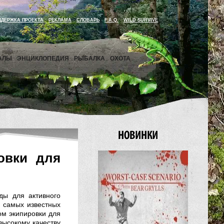
ДДЕРЖКА ПРОЕКТА
РЕКЛАМА
СЛОВАРЬ
F.A.Q.
WILD SURVIVE
АЛЫ
ЭНЦИКЛОПЕДИЯ
РЫБАЛКА
ОХОТА
овки для
ды для активного
з самых известных
ом экипировки для
высокому качеству