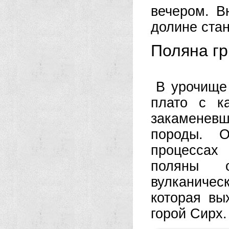
вечером. В
долине стан
Поляна г
В урочище
плато с к
закаменевш
породы. О
процессах
поляны 
вулканическ
которая вы
горой Сирх.