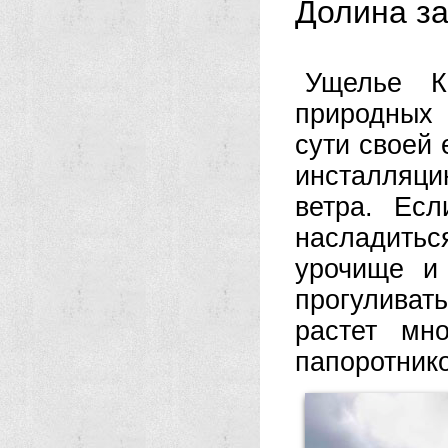
Долина з
Ущелье К
природных 
сути своей 
инсталляц
ветра. Ес
насладитьс
урочище и 
прогуливать
растет мн
папоротнико