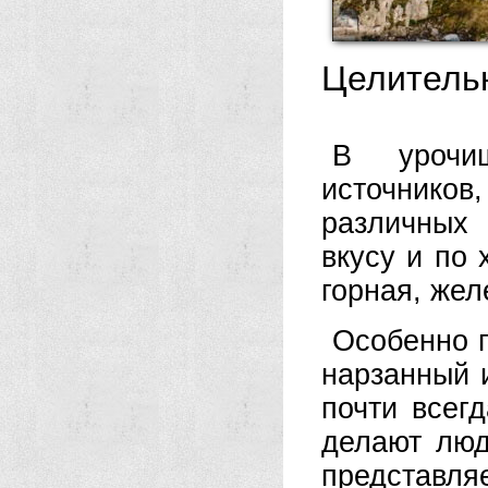
Целитель
В урочи
источнико
различных 
вкусу и по 
горная, же
Особенно п
нарзанный 
почти всег
делают люд
представл