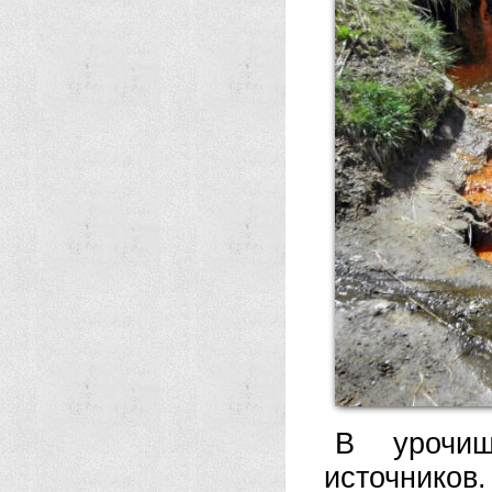
В урочи
источнико