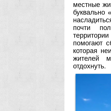
местные жи
буквально 
насладитьс
почти пол
территори
помогают с
которая не
жителей м
отдохнуть.