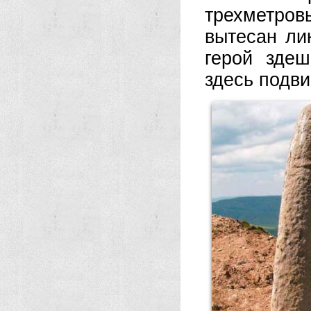
трехметро
вытесан ли
герой зде
здесь подви