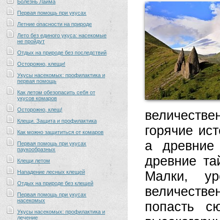
Болезнь Лайма
Первая помощь при укусах
Летние опасности на природе
Лето без единого укуса: насекомые
не пройдут
Отдых на природе без последствий
Осторожно, клещи!
Укусы насекомых: профилактика и
первая помощь
Как летом обезопасить себя от
укусов комаров
Осторожно, клещ!
величестве
Клещи. Защита и профилактика
горячие ис
Как можно защититься от комаров
а древние
Первая помощь при укусах
паукообразных
древние та
Клещи летом
Нападение лесных клещей
Малки, ур
Отдых на природе без клещей
величествен
Первая помощь при укусах
насекомых
попасть с
Укусы насекомых: профилактика и
лечение