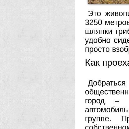
Это живоп
3250 метро
шляпки гри
удобно сиде
просто взоб
Как проех
Добратьс
общественн
город – 
автомобил
группе. 
собственном