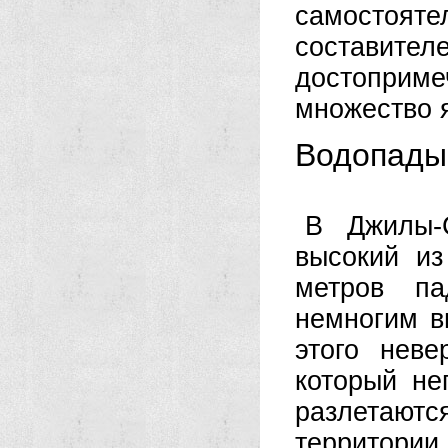
самостоя
составите
достоприме
множество 
Водопады
В Джилы-
высокий из
метров п
немногим в
этого неве
который не
разлетаются
территории