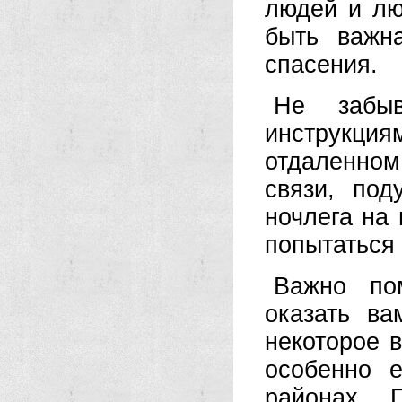
людей и лю
быть важн
спасения.
Не забыв
инструкци
отдаленно
связи, по
ночлега на
попытаться 
Важно по
оказать в
некоторое 
особенно 
районах. 