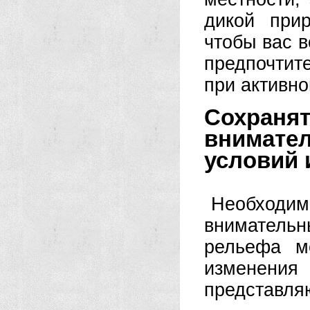
дикой при
чтобы вас в
предпочти
при активно
Сохра
внимате
условий 
Необход
вниматель
рельефа м
изменени
представля