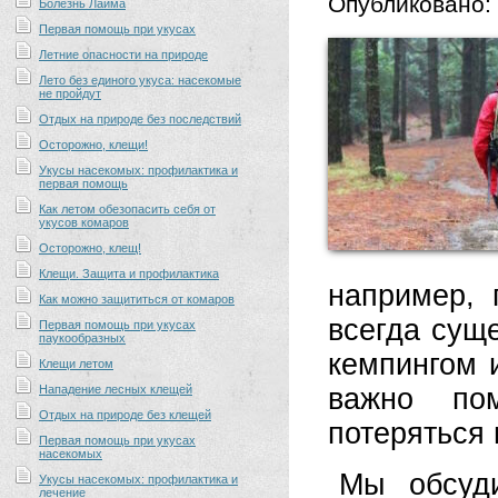
Опубликовано:
Болезнь Лайма
Первая помощь при укусах
Летние опасности на природе
Лето без единого укуса: насекомые
не пройдут
Отдых на природе без последствий
Осторожно, клещи!
Укусы насекомых: профилактика и
первая помощь
Как летом обезопасить себя от
укусов комаров
Осторожно, клещ!
Клещи. Защита и профилактика
например, 
Как можно защититься от комаров
всегда сущ
Первая помощь при укусах
паукообразных
кемпингом 
Клещи летом
Нападение лесных клещей
важно пом
Отдых на природе без клещей
потеряться 
Первая помощь при укусах
насекомых
Мы обсуди
Укусы насекомых: профилактика и
лечение