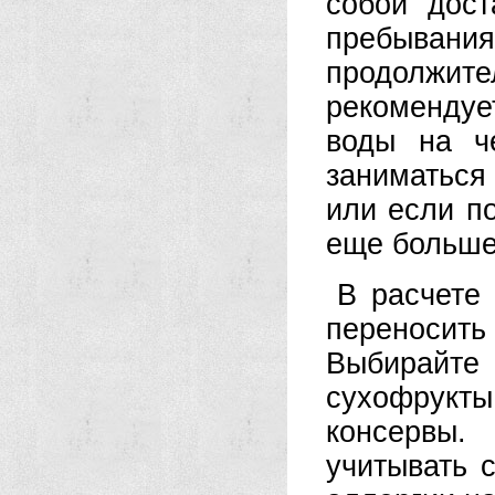
собой дост
пребыван
продолжит
рекомендуе
воды на ч
заниматься
или если п
еще больше
В расчете 
переносить
Выбирайте 
сухофрукты,
консервы.
учитывать 