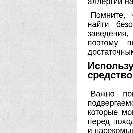
аллергии на
Помните, 
найти без
заведения
поэтому п
достаточны
Использ
средство
Важно по
подвергае
которые мо
перед похо
и насекомы