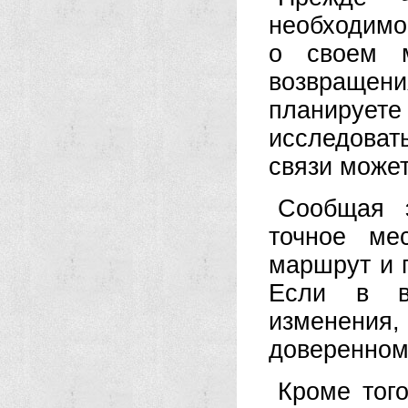
необходимо
о своем м
возвраще
планирует
исследоват
связи может
Сообщая э
точное ме
маршрут и 
Если в в
изменени
доверенном
Кроме тог