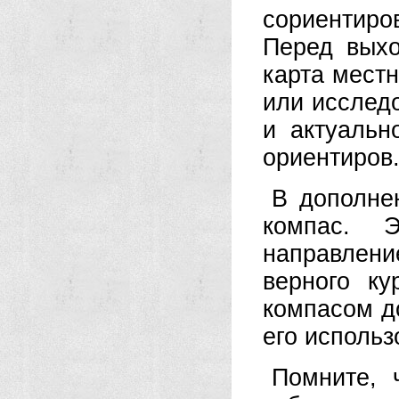
сориентиро
Перед выхо
карта местн
или исслед
и актуальн
ориентиров
В дополне
компас. Э
направлен
верного ку
компасом д
его использ
Помните, 