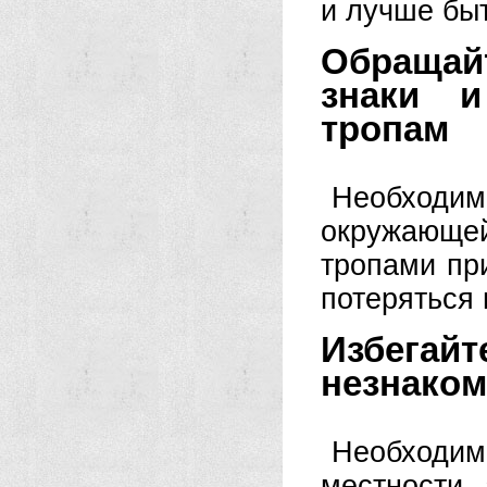
и лучше бы
Обращай
знаки и
тропам
Необходи
окружающе
тропами пр
потеряться 
Избегайт
незнаком
Необходи
местности,