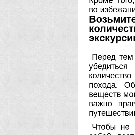
Кроме того
во избежани
Возьми
количес
экскурси
Перед тем 
убедиться
количеств
похода. Об
веществ мог
важно прав
путешестви
Чтобы не 