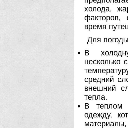
предполаг
холода, ж
факторов,
время путе
Для погод
В холодн
несколько 
температу
средний сл
внешний с
тепла.
В теплом 
одежду, ко
материалы