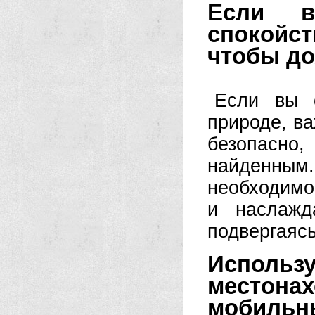
Если в
спокойст
чтобы д
Если вы о
природе, ва
безопасн
найденны
необходимо
и наслажд
подвергаясь
Использ
местона
мобиль