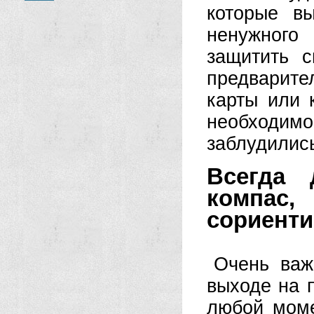
которые в
ненужного
защитить 
предварит
карты или 
необходим
заблудилис
Всегда 
компа
сориенти
Очень важ
выходе на 
любой моме