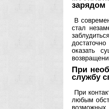
зарядом
В совреме
стал неза
заблудитьс
достаточно
оказать с
возвращени
При нео
службу с
При контак
любым обст
возможны