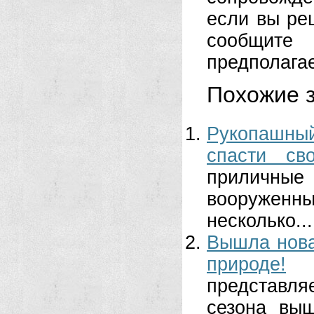
если вы реш
сообщите
предполага
Похожие з
Рукопашны
спасти св
приличные 
вооружен
несколько...
Вышла нова
природе!
представл
сезона выш