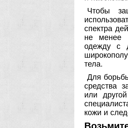
Чтобы за
использов
спектра де
не менее 
одежду с 
широкопол
тела.
Для борьб
средства 
или другой
специалист
кожи и след
Возьми