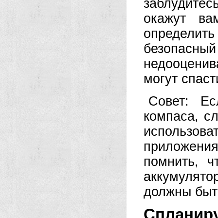
заблудитесь
окажут ва
определит
безопасны
недооценив
могут спаст
Совет: Е
компаса, с
использо
приложения
помнить, ч
аккумулято
должны быт
Сплан