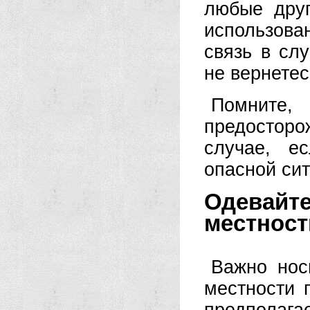
любые друг
использова
связь в сл
не вернете
Помните
предосторо
случае, е
опасной сит
Одевайт
местност
Важно нос
местности 