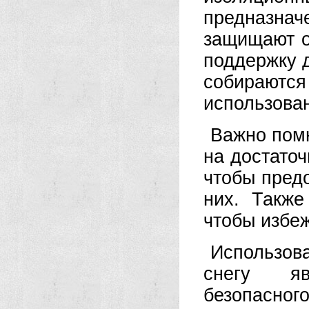
предназнач
защищают о
поддержку д
собираются 
использова
Важно помн
на достато
чтобы пред
них. Также
чтобы избеж
Использова
снегу яв
безопасног