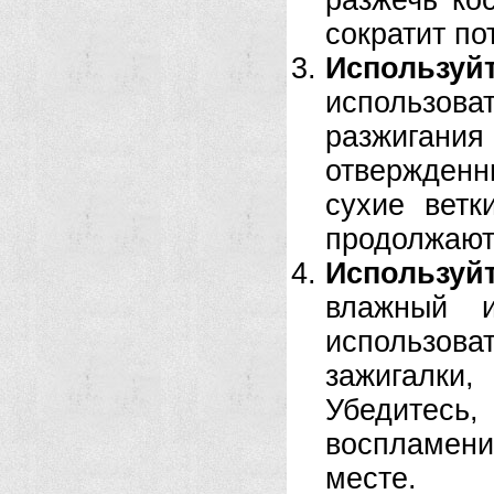
разжечь ко
сократит по
Использ
использов
разжигания 
отвержденн
сухие ветк
продолжают 
Используй
влажный и
использова
зажигалки
Убедитесь,
воспламен
месте.