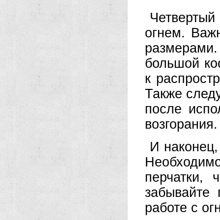
Четвертый 
огнем. Важ
размерами
большой кос
к распрост
Также след
после испо
возгорания.
И наконец,
Необходимо
перчатки, 
забывайте 
работе с ог