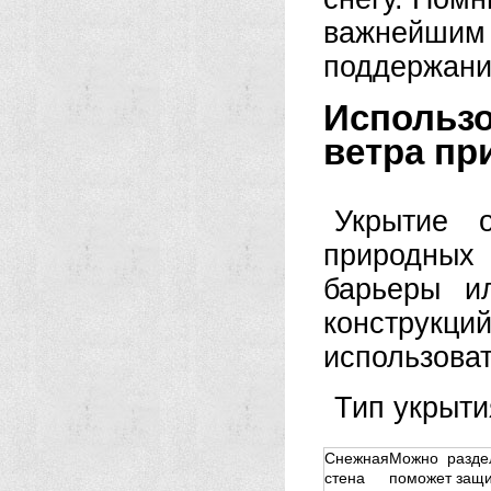
важнейши
поддержани
Использ
ветра пр
Укрытие 
природных
барьеры и
конструкци
использова
Тип укрыт
Снежная
Можно раздел
стена
поможет защи