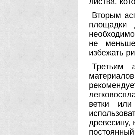
листва, кот
Вторым асп
площадки 
необходимо 
не меньше
избежать р
Третьим 
материа
реком
легковоспл
ветки или
использов
древесину, 
постоянный 