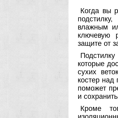
Когда вы р
подстилку,
влажным ил
ключевую 
защите от з
Подстилку 
которые до
сухих вето
костер над 
поможет пр
и сохранить
Кроме то
изоляцио