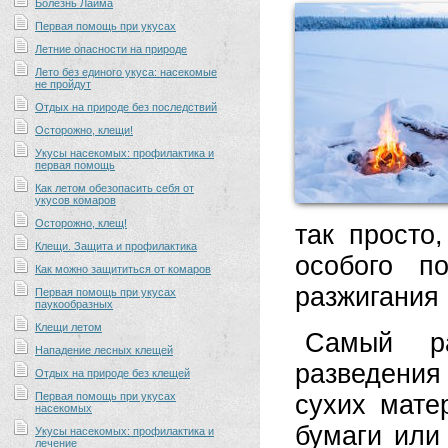
Болезнь Лайма
Первая помощь при укусах
Летние опасности на природе
Лето без единого укуса: насекомые
не пройдут
Отдых на природе без последствий
Осторожно, клещи!
Укусы насекомых: профилактика и
первая помощь
Как летом обезопасить себя от
укусов комаров
Осторожно, клещ!
так просто
Клещи. Защита и профилактика
особого п
Как можно защититься от комаров
разжигания 
Первая помощь при укусах
паукообразных
Клещи летом
Самый ра
Нападение лесных клещей
разведения
Отдых на природе без клещей
Первая помощь при укусах
сухих мате
насекомых
бумаги или
Укусы насекомых: профилактика и
лечение