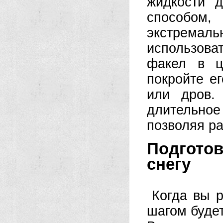
жидкости д
способом
экстрема
использова
факел в ц
покройте ег
или дров.
длительное
позволяя ра
Подготов
снегу
Когда вы р
шагом будет