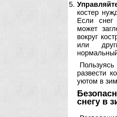
Управляйт
костер нуж
Если снег
может загл
вокруг кост
или друг
нормальный
Пользуясь
развести к
уютом в зи
Безопасн
снегу в 