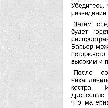
Убедитесь, 
разведения 
Затем сле
будет горе
распростр
Барьер можн
негорючего
высоким и 
После со
накаплива
костра. 
древесные 
что матери