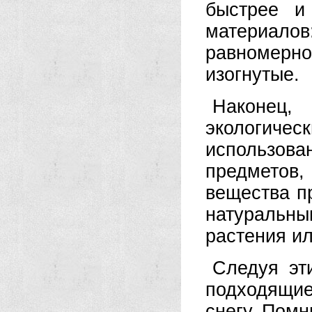
быстрее и
материалов
равномерно
изогнутые.
Наконец, 
экологиче
использо
предметов
вещества п
натуральны
растения ил
Следуя эт
подходящи
снегу. Помн