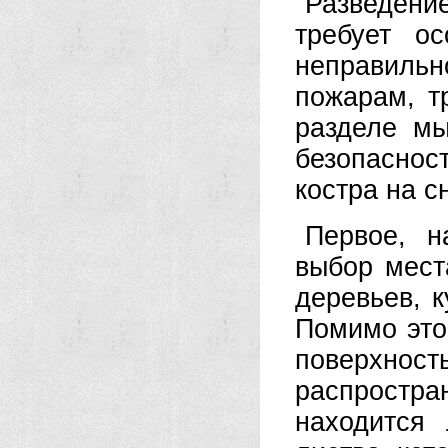
Разведени
требует о
неправильн
пожарам, т
разделе м
безопаснос
костра на сн
Первое, н
выбор мест
деревьев, к
Помимо это
поверхнос
распростра
находится