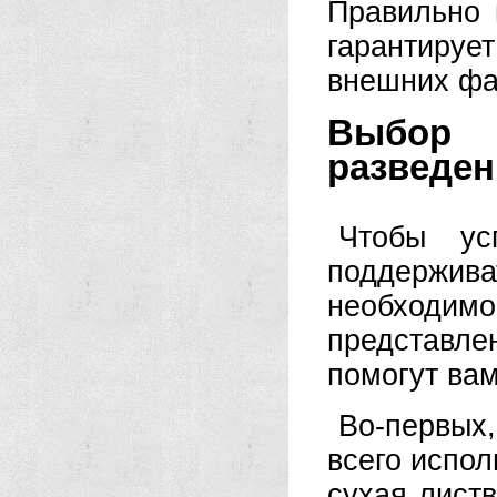
Правильно 
гарантируе
внешних фак
Выбор 
разведен
Чтобы ус
поддержи
необходим
представл
помогут ва
Во-первых
всего испол
сухая листв