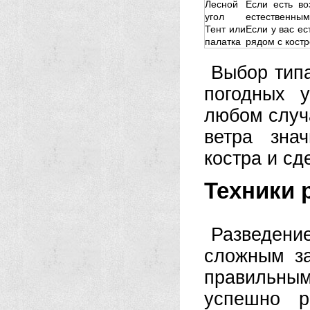
Лесной
Если есть во
угол
естественным
Тент или
Если у вас ес
палатка
рядом с кост
Выбор типа
погодных 
любом случ
ветра зна
костра и сд
Техники 
Разведени
сложным за
правильны
успешно р