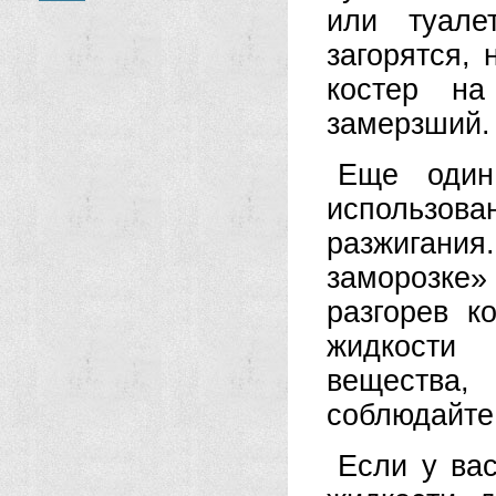
или туале
загорятся, 
костер н
замерзший.
Еще один
использо
разжиган
заморозке
разгорев к
жидкости
вещества,
соблюдайте
Если у ва