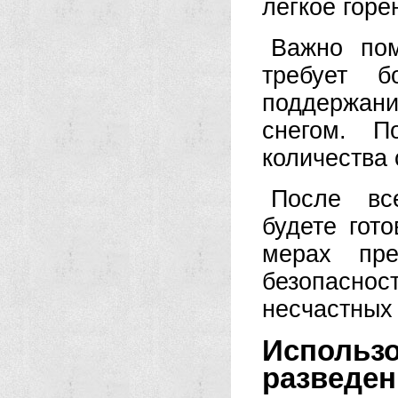
легкое горе
Важно пом
требует б
поддержан
снегом. П
количества 
После вс
будете гот
мерах пре
безопасн
несчастных
Испол
разведен