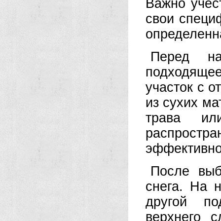
Важно учест
свои специ
определенна
Перед на
подходящее
участок с о
из сухих ма
трава ил
распрост
эффективно
После выб
снега. На 
другой по
верхнего с