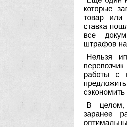
Еще один 
которые за
товар или
ставка пош
все доку
штрафов на
Нельзя иг
перевозчи
работы с 
предложит
сэкономить 
В целом,
заранее р
оптимальн