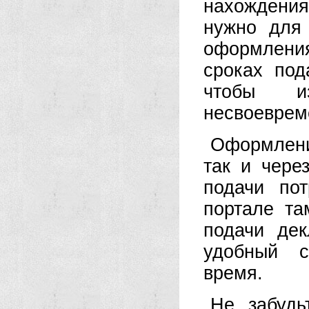
нахождения
нужно для
оформлени
сроках под
чтобы и
несвоеврем
Оформлени
так и чере
подачи по
портале та
подачи де
удобный с
время.
Не забудь