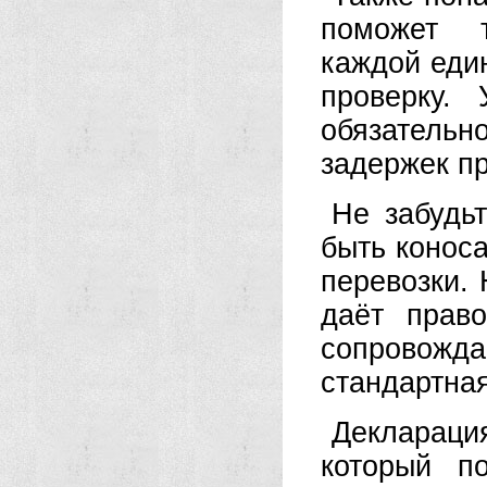
поможет т
каждой еди
проверку.
обязатель
задержек пр
Не забудь
быть конос
перевозки.
даёт прав
сопровождае
стандартна
Деклараци
который п