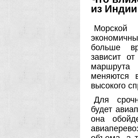
из Индии
Морской
экономичн
больше вр
зависит от
маршрута 
меняются 
высокого сп
Для сроч
будет авиап
она обойд
авиаперев