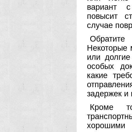
вариант с
повысит с
случае пов
Обратите
Некоторые 
или долгие
особых док
какие треб
отправлени
задержек и
Кроме то
транспортн
хорошими