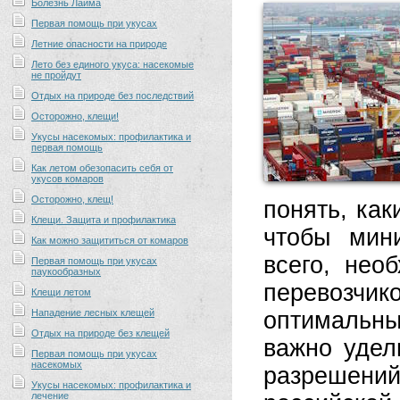
Болезнь Лайма
Первая помощь при укусах
Летние опасности на природе
Лето без единого укуса: насекомые
не пройдут
Отдых на природе без последствий
Осторожно, клещи!
Укусы насекомых: профилактика и
первая помощь
Как летом обезопасить себя от
укусов комаров
Осторожно, клещ!
понять, как
Клещи. Защита и профилактика
чтобы мин
Как можно защититься от комаров
всего, нео
Первая помощь при укусах
паукообразных
перевозчи
Клещи летом
Нападение лесных клещей
оптимальн
Отдых на природе без клещей
важно удел
Первая помощь при укусах
насекомых
разрешени
Укусы насекомых: профилактика и
лечение