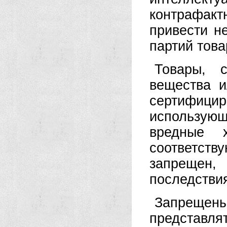
контрафакт
привести н
партий това
Товары, 
вещества и
сертифици
использую
вредные 
соответств
запрещен
последстви
Запрещены
представл