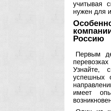
учитывая с
нужен для и
Особен
компани
Россию
Первым де
перевозках
Узнайте, 
успешных 
направлени
имеет оп
возникнове