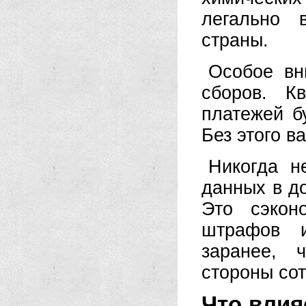
легально 
страны.
Особое вн
сборов. К
платежей б
Без этого в
Никогда н
данных в д
Это сэкон
штрафов и
заранее, 
стороны со
Что влия