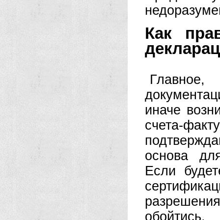
недоразумен
Как пра
декларац
Главное
документац
иначе возн
счета-ф
подтвержда
основа дл
Если будет
сертифик
разрешени
обойтись.