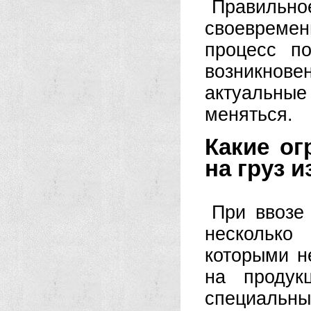
Правильн
своевреме
процесс п
возникно
актуальны
меняться.
Какие ог
на груз 
При ввозе
несколько
которыми н
на продук
специальн