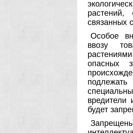
экологичес
растений,
связанных с
Особое вн
ввозу то
растениям
опасных з
происхож
подлежать
специальны
вредители 
будет запр
Запреще
интеллект