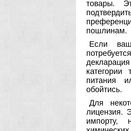
товары. Э
подтвердит
преферен
пошлинам.
Если ваш
потребуе
деклараци
категории 
питания и
обойтись.
Для некот
лицензия. 
импорту, 
химически