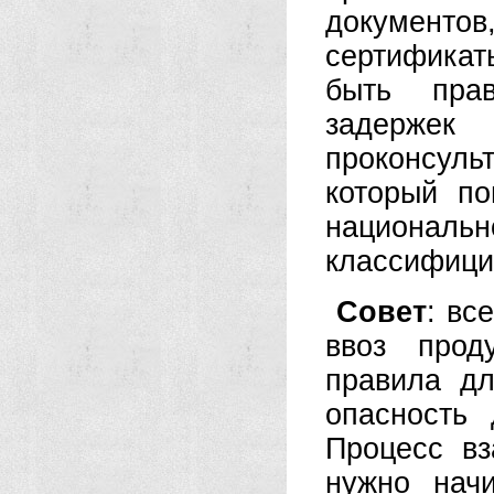
документо
сертификат
быть пра
задерже
проконсул
который по
националь
классифици
Совет
: вс
ввоз прод
правила дл
опасность
Процесс в
нужно начи