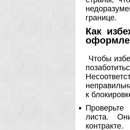
недоразум
границе.
Как изб
оформлен
Чтобы избе
позаботит
Несоответ
неправильн
к блокировк
Проверьте
листа. Он
контракте