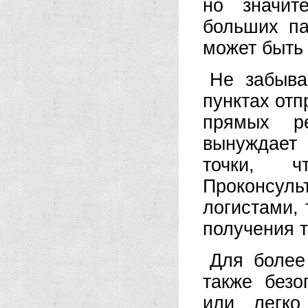
но значит
больших па
может быть
Не забыва
пунктах отп
прямых р
вынуждает
точки, ч
Проконсу
логистами,
получения т
Для более
также безо
или легко