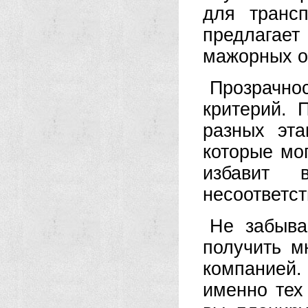
для трансп
предлагае
мажорных о
Прозрачн
критерий. 
разных эта
которые мог
избавит 
несоответс
Не забыв
получить м
компанией
именно тех