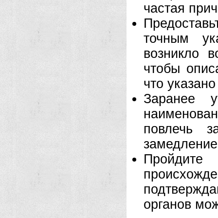
частая прич
Предостав
точным ук
возникло в
чтобы опис
что указано
Заранее 
наименова
повлечь з
замедление
Пройдите 
происхожд
подтвержд
органов мож