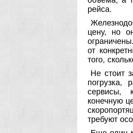
объема, а 
рейса.
Железнодо
цену, но о
ограничены.
от конкрет
того, сколь
Не стоит з
погрузка, 
сервисы, 
конечную це
скоропорт
требуют осо