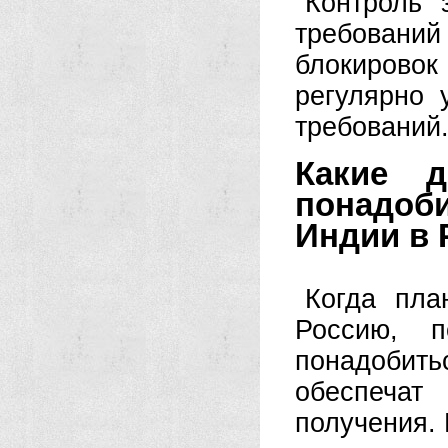
Контроль 
требовани
блокировок
регулярно 
требований
Какие д
понадоб
Индии в
Когда пла
Россию, п
понадобит
обеспеча
получения. 