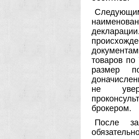
Следующ
наименован
деклараци
происхож
документа
товаров по
размер п
доначислен
не увер
проконсуль
брокером.
После за
обязатель