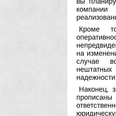
вы планиру
компании
реализован
Кроме т
оперативн
непредвиде
на изменен
случае в
нештатных
надежности
Наконец, з
прописаны
ответстве
юридическ