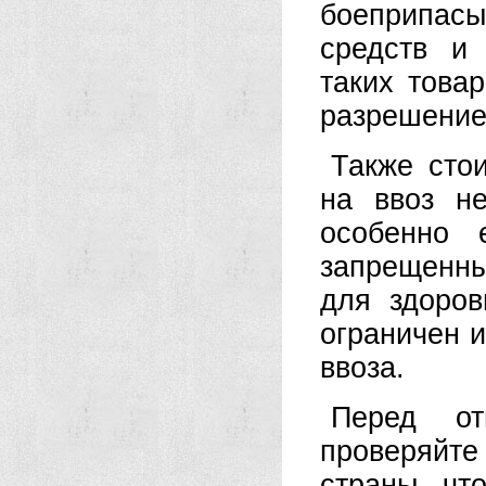
боеприпас
средств и
таких това
разрешение
Также стои
на ввоз не
особенно 
запрещенн
для здоров
ограничен 
ввоза.
Перед от
проверяйт
страны, чт