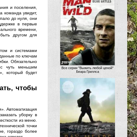
ания и поселения,
а команда увидит,
упало до нуля, они
ддержке в первые
ального времени,
быть другом для
фтом и системами
 данные по ключам
шибки. Обязательно
 с чуть меньшим
Все серии "Выжить любой ценой"
Беара Гриллса
», который будет
ать, чтобы
и». Автоматизация
заказать уборку в
жесткости из меню.
ехнической точки
не, гораздо более
ка ответят.