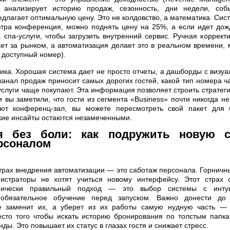
 анализирует историю продаж, сезонность, дни недели, со
длагает оптимальную цену. Это не колдовство, а математика. Сис
автра конференция, можно поднять цену на 25%, а если идет до
 спа-услуги, чтобы загрузить внутренний сервис. Ручная коррект
ает за рынком, а автоматизация делает это в реальном времени,
 доступный номер).
ика. Хорошая система дает не просто отчеты, а дашборды с визуа
 канал продаж приносит самых дорогих гостей, какой тип номера 
услуги чаще покупают. Эта информация позволяет строить стратег
 вы заметили, что гости из сегмента «Business» почти никогда не
ают конференц-зал, вы можете пересмотреть свой пакет для 
кие инсайты остаются незамеченными.
ия без боли: как подружить новую с
рсоналом
рах внедрения автоматизации — это саботаж персонала. Горничны
истраторы не хотят учиться новому интерфейсу. Этот страх 
нически правильный подход — это выбор системы с инту
обязательное обучение перед запуском. Важно донести до с
е заменит их, а уберет из их работы самую нудную часть —
сто того чтобы искать историю бронирования по толстым папка
унды. Это повышает их статус в глазах гостя и снижает стресс.