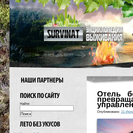
ВЫЖИВ
Отель б
превращ
управле
Найти:
Опубликовано:
21 Июн