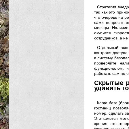
Стратегия внедр
так как это прин
что очередь на ре
сами попросят в
месяцы. Наличие
окупится скорос
сотрудников, а не
Отдельный асп
контроля доступа
в систему безопас
проверяйте нал
функционалом, н
работать сам по 
Скрытые р
удивить го
Когда база (бро
гостиниц позволя
номер, сделать за
Это кажется мел
зрения, это гене
склонен заказать 