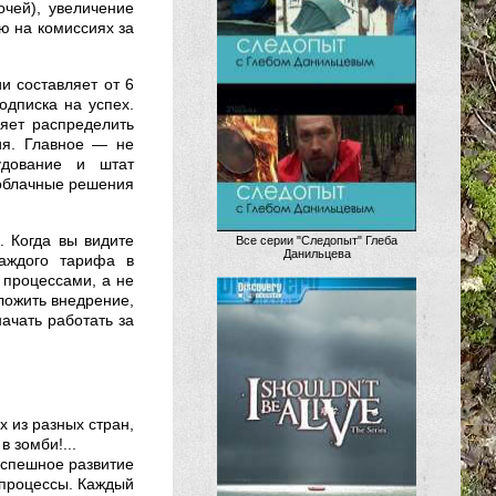
чей), увеличение
ю на комиссиях за
и составляет от 6
одписка на успех.
яет распределить
ия. Главное — не
удование и штат
 облачные решения
. Когда вы видите
Все серии "Следопыт" Глеба
Данильцева
каждого тарифа в
 процессами, а не
ложить внедрение,
начать работать за
 из разных стран,
 зомби!...
спешное развитие
 процессы. Каждый