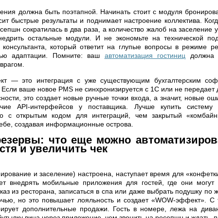
ения должна быть поэтапной. Начинать стоит с модуля брониров
осит быстрые результаты и поднимает настроение коллектива. Когд
сепшн сократилась в два раза, а количество жалоб на заселение 
недрить остальные модули. И не экономьте на технической по
 консультанта, который ответит на глупые вопросы в режиме ре
тью адаптации. Помните: ваш
автоматизация гостиниц
должна 
 врагом.
ект — это интеграция с уже существующим бухгалтерским со
. Если ваше новое PMS не синхронизируется с 1С или не передает
ности, это создает новые ручные точки входа, а значит, новые о
ичие API-интерфейсов у поставщика. Лучше купить систему
о с открытым кодом для интеграций, чем закрытый «комбайн
себе, создавая информационные острова.
езервы: что еще можно автоматизиров
стя и увеличить чек
нирование и заселение) настроена, наступает время для «конфетк
ет внедрять мобильные приложения для гостей, где они могут 
каз из ресторана, записаться в спа или даже выбрать подушку по 
очью, но это повышает лояльность и создает «WOW-эффект». С т
рирует дополнительные продажи. Гость в номере, лежа на дива
бутылку вина через приложение, чем звонить на ресепшн и ждать, по