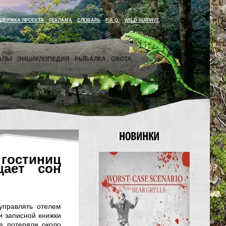
ДДЕРЖКА ПРОЕКТА
РЕКЛАМА
СЛОВАРЬ
F.A.Q.
WILD SURVIVE
АЛЫ
ЭНЦИКЛОПЕДИЯ
РЫБАЛКА
ОХОТА
гостиниц
щает сон
 управлять отелем
и записной книжки
же потеряли около