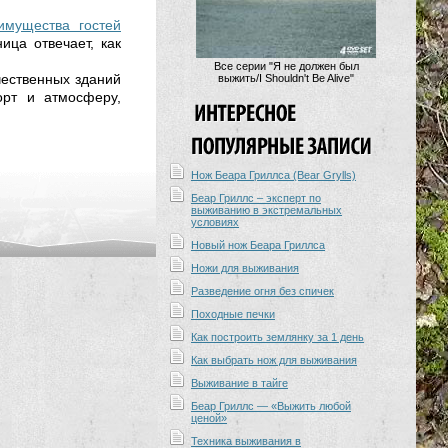
 имущества гостей
ица отвечает, как
Все серии "Я не должен был
чественных зданий
выжить/I Shouldn't Be Alive"
орт и атмосферу,
Нож Беара Гриллса (Bear Grylls)
Беар Гриллс – эксперт по
выживанию в экстремальных
условиях
Новый нож Беара Гриллса
Ножи для выживания
Разведение огня без спичек
Походные печки
Как построить землянку за 1 день
Как выбрать нож для выживания
Выживание в тайге
Беар Гриллс — «Выжить любой
ценой»
Техника выживания в