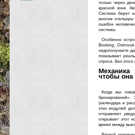
только через ден
красной зоне. А
Система берет н
многие отельеры 
ошибок человече
системы.
Особенно остро
Booking, Ostrovo
недополучаете да
показывает реал
спроса. Без этого
Механика 
чтобы она
Когда мы гово
бронирований». 
(календарь и рас
этих модулей дол
отправляет увед
открывает этот н
время между выез
Второй критичн