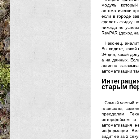
модуль, который
автоматически пре
если в городе з
сделать скидку на
никогда не успев
RevPAR (доход на
Наконец, аналит
Вы видите, какой
3+ дня, какой доп
а на данных. Если
активно заказыв
автоматизации та
Интеграц
старым пе
Самый частый ст
планшеты, админ
преодолим. Тех
интерфейсом и 
автоматизация н
информации. Вме
видит ее за 2 сек