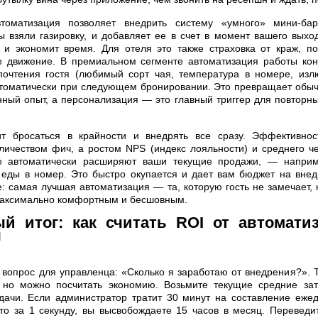
втоматизация позволяет внедрить систему «умного» мини-ба
вы взяли газировку, и добавляет ее в счет в момент вашего выхо
 и экономит время. Для отеля это также страховка от краж, по
е движение. В премиальном сегменте автоматизация работы кон
почтения гостя (любимый сорт чая, температура в номере, изл
втоматически при следующем бронировании. Это превращает обы
ный опыт, а персонализация — это главный триггер для повторн
т бросаться в крайности и внедрять все сразу. Эффективнос
личеством фич, а ростом NPS (индекс лояльности) и среднего че
е автоматически расширяют ваши текущие продажи, — наприм
в еды в номер. Это быстро окупается и дает вам бюджет на вне
е: самая лучшая автоматизация — та, которую гость не замечает, 
максимально комфортным и бесшовным.
й итог: как считать ROI от автомати
я
вопрос для управленца: «Сколько я заработаю от внедрения?».
, но можно посчитать экономию. Возьмите текущие средние за
ачи. Если администратор тратит 30 минут на составление ежед
то за 1 секунду, вы высвобождаете 15 часов в месяц. Переведит