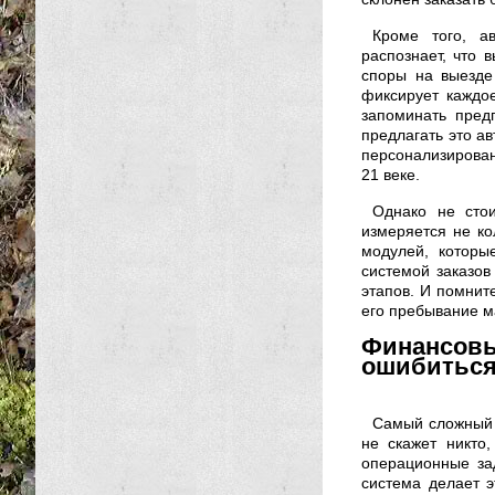
Кроме того, а
распознает, что 
споры на выезде
фиксирует каждо
запоминать пред
предлагать это а
персонализирован
21 веке.
Однако не стои
измеряется не ко
модулей, которы
системой заказо
этапов. И помнит
его пребывание 
Финансовы
ошибитьс
Самый сложный 
не скажет никто
операционные зад
система делает э