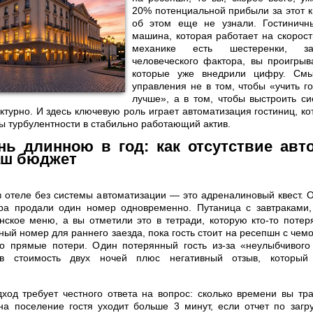
20% потенциальной прибыли за этот к
об этом еще не узнали. Гостиничн
машина, которая работает на скорост
механике есть шестеренки, з
человеческого фактора, вы проигрыв
которые уже внедрили цифру. Смы
управления не в том, чтобы «учить г
лучше», а в том, чтобы выстроить си
ктурно. И здесь ключевую роль играет автоматизация гостиниц, к
ны турбулентности в стабильно работающий актив.
нь длинною в год: как отсутствие авт
аш бюджет
 отеле без системы автоматизации — это адреналиновый квест. О
ра продали один номер одновременно. Путаница с завтраками, 
нское меню, а вы отметили это в тетради, которую кто-то потер
ый номер для раннего заезда, пока гость стоит на ресепшн с чем
это прямые потери. Один потерянный гость из-за «неулыбчивого
в стоимость двух ночей плюс негативный отзыв, который
ход требует честного ответа на вопрос: сколько времени вы тр
а поселение гостя уходит больше 3 минут, если отчет по загр