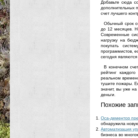
Добавьте сюда с
дополнительных п
счет лучшего кон
Обычный срок о
до 12 месяцев. Н
Современные сис
нагрузку на бюд
покупать систе
программистов, е
сегодня являются
В конечном сче
рейтинг каждого
реальном времени
тушите пожары. Е
значит, вы уже на
деньги.
Похожие зап
Оса-дементор пре
обнаружила новую
Автоматизация у
бизнеса во много