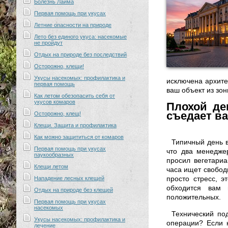
Болезнь Лайма
Первая помощь при укусах
Летние опасности на природе
Лето без единого укуса: насекомые
не пройдут
Отдых на природе без последствий
Осторожно, клещи!
Укусы насекомых: профилактика и
исключена архите
первая помощь
ваш объект из зо
Как летом обезопасить себя от
укусов комаров
Плохой де
съедает в
Осторожно, клещ!
Клещи. Защита и профилактика
Как можно защититься от комаров
Типичный день в
Первая помощь при укусах
что два менедже
паукообразных
просил вегетариа
Клещи летом
часа ищет свободн
просто стресс, 
Нападение лесных клещей
обходится вам 
Отдых на природе без клещей
положительных.
Первая помощь при укусах
насекомых
Технический под
Укусы насекомых: профилактика и
операции? Если н
лечение