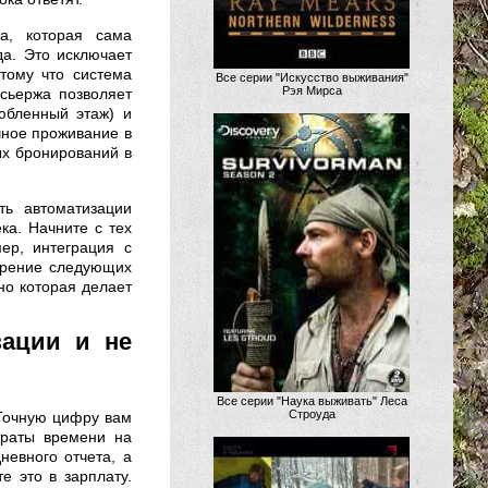
ра, которая сама
да. Это исключает
тому что система
Все серии "Искусство выживания"
Рэя Мирса
сьержа позволяет
юбленный этаж) и
чное проживание в
ых бронирований в
ть автоматизации
ка. Начните с тех
ер, интеграция с
дрение следующих
но которая делает
зации и не
Все серии "Наука выживать" Леса
Строуда
 Точную цифру вам
траты времени на
невного отчета, а
е это в зарплату.