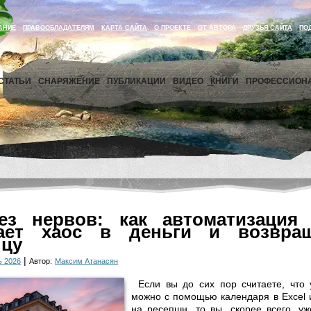
АНИЕ
ПРАВООБЛАДАТЕЛЯМ
КАРТА САЙТА
О ПРОЕКТЕ
ОТ АВТОРА
ДРУЗЬЯ САЙТА
ПО
СТАТЬИ
СНАРЯЖЕНИЕ
ПУБЛИКАЦИИ
ВИДЕО
КНИГИ
ПРОФЕССИОН
ез нервов: как автоматизация 
ает хаос в деньги и возвра
нцу
|
ь 2026
Автор:
Максим Атанасян
Если вы до сих пор считаете, что
можно с помощью календаря в Excel 
на ресепшн, то вы, скорее всего, у