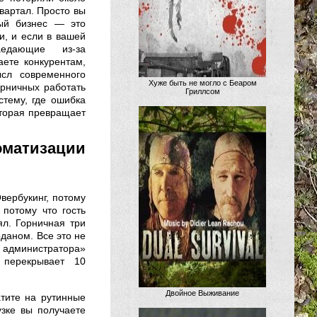
вартал. Просто вы
ый бизнес — это
и, и если в вашей
аедающие из-за
аете конкурентам,
сл современного
Хуже быть не могло с Беаром
орничных работать
Гриллсом
стему, где ошибка
оторая превращает
оматизации
вербукинг, потому
потому что гость
ял. Горничная три
оданом. Все это не
 администратора»
 перекрывает 10
Двойное Выживание
атите на рутинные
узке вы получаете