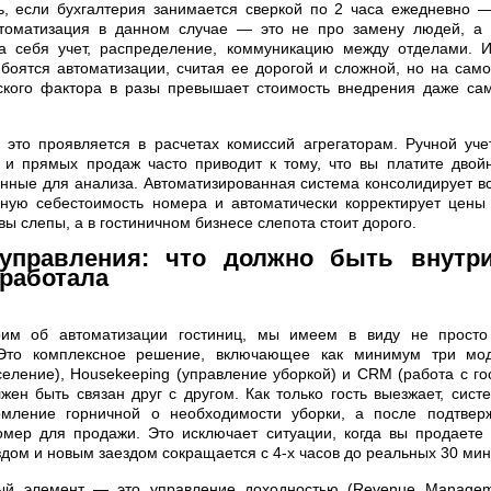
ь, если бухгалтерия занимается сверкой по 2 часа ежедневно 
втоматизация в данном случае — это не про замену людей, а 
а себя учет, распределение, коммуникацию между отделами. И
боятся автоматизации, считая ее дорогой и сложной, но на сам
ского фактора в разы превышает стоимость внедрения даже са
 это проявляется в расчетах комиссий агрегаторам. Ручной уч
k и прямых продаж часто приводит к тому, что вы платите дво
нные для анализа. Автоматизированная система консолидирует в
ьную себестоимость номера и автоматически корректирует цены 
 вы слепы, а в гостиничном бизнесе слепота стоит дорого.
управления: что должно быть внутр
 работала
рим об автоматизации гостиниц, мы имеем в виду не просто
Это комплексное решение, включающее как минимум три моду
селение), Housekeeping (управление уборкой) и CRM (работа с го
жен быть связан друг с другом. Как только гость выезжает, сист
омление горничной о необходимости уборки, а после подтве
омер для продажи. Это исключает ситуации, когда вы продаете
дом и новым заездом сокращается с 4-х часов до реальных 30 мин
ый элемент — это управление доходностью (Revenue Managem