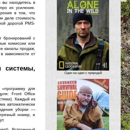
— вы находитесь в
про их усиление.
рония в том, что
ом деле стоимость
мой дорогой PMS-
ет бронирований с
йные комиссии или
се каналы продаж,
в зависимости от
и системы,
Один на один с природой
 «программу для
ля: Front Office
стями). Каждый из
ема автоматически
рждения уборки —
 грязный номер, и
ут.
ent). Встроенный