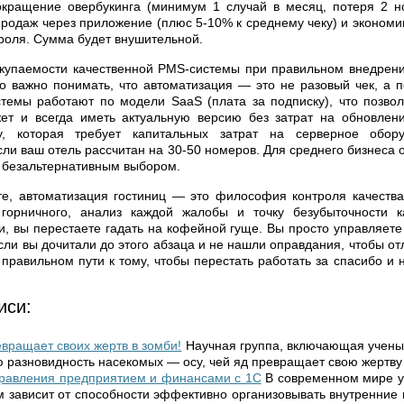
окращение овербукинга (минимум 1 случай в месяц, потеря 2 но
родаж через приложение (плюс 5-10% к среднему чеку) и экономи
троля. Сумма будет внушительной.
купаемости качественной PMS-системы при правильном внедрени
о важно понимать, что автоматизация — это не разовый чек, а п
темы работают по модели SaaS (плата за подписку), что позвол
жет и всегда иметь актуальную версию без затрат на обновлен
му, которая требует капитальных затрат на серверное обор
сли ваш отель рассчитан на 30-50 номеров. Для среднего бизнеса
 безальтернативным выбором.
те, автоматизация гостиниц — это философия контроля качества
 горничного, анализ каждой жалобы и точку безубыточности 
, вы перестаете гадать на кофейной гуще. Вы просто управляете
сли вы дочитали до этого абзаца и не нашли оправдания, чтобы от
 правильном пути к тому, чтобы перестать работать за спасибо и 
иси:
вращает своих жертв в зомби!
Научная группа, включающая ученых
 разновидность насекомых — осу, чей яд превращает свою жертву в
правления предприятием и финансами с 1С
В современном мире у
м зависит от способности эффективно организовывать внутренние