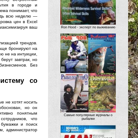
бытия в городе и
тема понимает, что
ждь всю неделю —
ировка цен в Excel
 максимизируя ваш
Ron Hood - эксперт по выживанию
лизацией трендов.
чаще бронируют на
ию не на интуиции,
 берут завтрак, но
бизнесменов. Без
истему со
е не хотят носить
обоснован, но он
итивно понятным
Самые популярные журналы о
отрудников, что
рыбалке
 бумажки и поиск
м, администратор