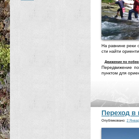
На рав­ни­не ре­ки о
сти най­ти ори­ен­ти
Дви­же­ние по по­бе­
Пе­ре­дви­же­ние п
пунк­том для ори­ен
Переход в 
Опубликовано:
2 Январ