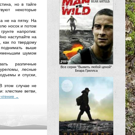
стина, но в тайге
твуют некоторые
а не на пятку. На
млю носок и потом
грунте напротив:
йно наступайте на
, как по твердому
 поднимать выше
наименьшим шумом
вать различные
Все серии "Выжить любой ценой"
буреломы, лесные
Беара Гриллса
подъемы и спуски,
 В этом случае не
: хлесткие ветви,
 чтение
→