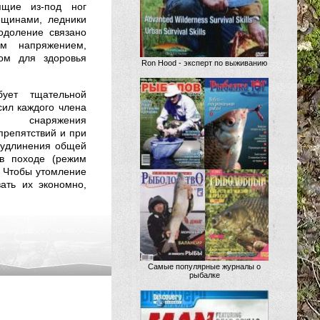
ящие из-под ног
ещинами, ледники
одоление связано
м напряжением,
ом для здоровья
Ron Hood - эксперт по выживанию
ует тщательной
сил каждого члена
о снаряжения
препятствий и при
 удлинения общей
 в походе (режим
). Чтобы утомление
ать их экономно,
Самые популярные журналы о
рыбалке