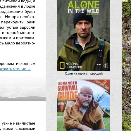
и пить­е­вой во­ды, а
е­дви­же­ния в лод­ке
е­дви­же­ние бу­дет
ть. Но при не­об­хо­
 пе­ре­хо­дить ре­ки
ез гус­тые за­рос­ли
 в гор­ной ме­ст­но­
­ры­вам и при­то­кам.
сь ма­ло ве­ро­ят­но­
о­ро­шим ис­ход­ным
олжить чтение
→
Один на один с природой
 узкие извилистые
рупкими снежными