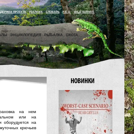
ДДЕРЖКА ПРОЕКТА
РЕКЛАМА
СЛОВАРЬ
F.A.Q.
WILD SURVIVE
АЛЫ
ЭНЦИКЛОПЕДИЯ
РЫБАЛКА
ОХОТА
раховка на нем
тальном или на
и оборудуется на
ежуточных крючьев