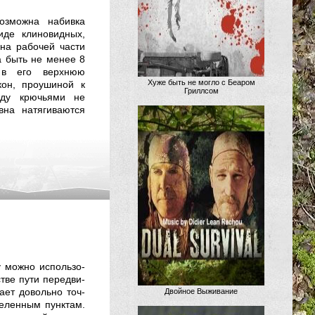
зможна набивка
иде клиновидных,
ина рабочей части
а быть не менее 8
 в его верхнюю
Хуже быть не могло с Беаром
кон, проушиной к
Гриллсом
жду крючьями не
на натягиваются
у мож­но ис­поль­зо­
ст­ве пу­ти пе­ре­дви­
а­ет до­воль­но точ­
Двойное Выживание
е­лен­ным пунк­там.