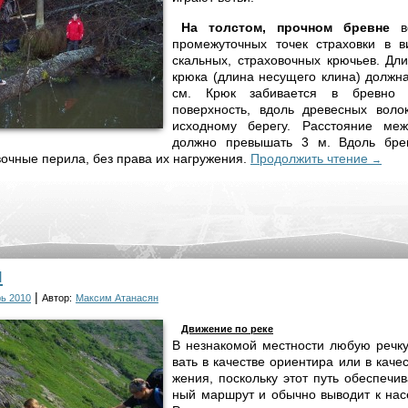
На толстом, прочном бревне
во
промежуточных точек страховки в в
скальных, страховочных крючьев. Дл
крюка (длина несущего клина) должн
см. Крюк забивается в бревно
поверхность, вдоль древесных воло
исходному берегу. Расстояние ме
должно превышать 3 м. Вдоль брев
вочные перила, без права их нагружения.
Продолжить чтение
→
ы
|
ь 2010
Автор:
Максим Атанасян
Дви­же­ние по ре­ке
В не­зна­ко­мой ме­ст­но­сти лю­бую реч­к
вать в ка­че­ст­ве ори­ен­ти­ра или в ка­че­
же­ния, по­сколь­ку этот путь обес­пе­чи­в
ный мар­шрут и обыч­но вы­во­дит к на­с