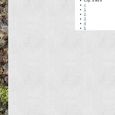
Стр. 5 из 5
<
1
2
3
4
5