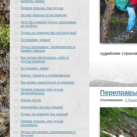
Болезнь Лайма
Первая помощь при укусах
Летние опасности на природе
Лето без единого укуса: насекомые
не пройдут
Отдых на природе без последствий
Осторожно, клещи!
Укусы насекомых: профилактика и
первая помощь
судейские страхо
Как летом обезопасить себя от
укусов комаров
Осторожно, клещ!
Клещи. Защита и профилактика
Как можно защититься от комаров
Первая помощь при укусах
Переправ
паукообразных
Клещи летом
Опубликовано:
3 Январ
Нападение лесных клещей
Отдых на природе без клещей
Первая помощь при укусах
насекомых
Укусы насекомых: профилактика и
лечение