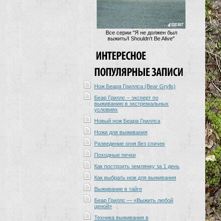
Все серии "Я не должен был
выжить/I Shouldn't Be Alive"
Нож Беара Гриллса (Bear Grylls)
Беар Гриллс – эксперт по
выживанию в экстремальных
условиях
Новый нож Беара Гриллса
Ножи для выживания
Разведение огня без спичек
Походные печки
Как построить землянку за 1 день
Как выбрать нож для выживания
Выживание в тайге
Беар Гриллс — «Выжить любой
ценой»
Техника выживания в