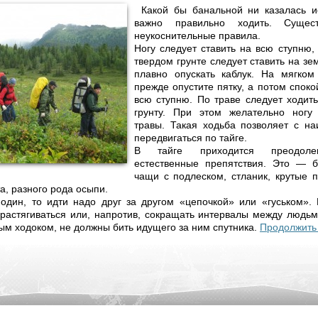
Какой бы банальной ни казалась и
важно правильно ходить. Сущес
неукоснительные правила.
Ногу следует ставить на всю ступню, 
твердом грунте следует ставить на зе
плавно опускать каблук. На мягком 
прежде опустите пятку, а потом споко
всю ступню. По траве следует ходить
грунту. При этом желательно ногу
травы. Такая ходьба позволяет с 
передвигаться по тайге.
В тайге приходится преодоле
естественные препятствия. Это — 
чащи с подлеском, стланик, крутые 
та, разного рода осыпи.
один, то идти надо друг за другом «цепочкой» или «гуськом».
растягиваться или, напротив, сокращать интервалы между людьми
м ходоком, не должны бить идущего за ним спутника.
Продолжить