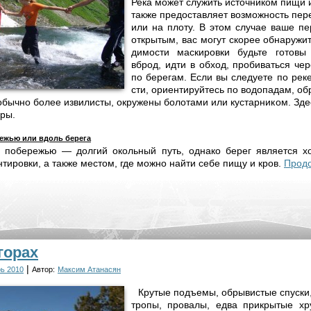
Ре­ка мо­жет слу­жить ис­точ­ни­ком пи­щи 
так­же пре­дос­тав­ля­ет воз­мож­ность пе­р
или на пло­ту. В этом слу­чае ва­ше пе­р
от­кры­тым, вас мо­гут ско­рее об­на­ру­жи
ди­мо­сти мас­ки­ров­ки будь­те го­то­вы
вброд, ид­ти в об­ход, про­би­вать­ся че­р
по бе­ре­гам. Ес­ли вы сле­дуе­те по ре­ке
сти, ори­ен­ти­руй­тесь по во­до­па­дам, об
быч­но бо­лее из­ви­ли­сты, ок­ру­же­ны бо­ло­та­ми или кус­тар­ни­ком. Зде
­ры.
ре­жью или вдоль бе­ре­га
о по­бе­ре­жью — дол­гий околь­ный путь, од­на­ко бе­рег яв­ля­ет­ся х
­ти­ров­ки, а так­же ме­стом, где мож­но най­ти се­бе пи­щу и кров.
Прод
горах
|
ь 2010
Автор:
Максим Атанасян
Крутые подъемы, обрывистые спуски,
тропы, провалы, едва прикрытые х