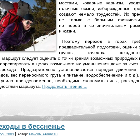
мостами, коварные карнизы, уход
галечные осыпи, изборожденные тр
создают немало трудностей. Их пре
не только с большим физически
но порой и со значительным риск
и жизни.
Поэтому переход в горах треб
предварительной подготовки, оценки 
группы, качества походног
 маршрут следует оценить с точки зрения возможных природных 
корректировать в целях возможного их уменьшения даже за счет
ерехода. Предварительно устанавливается порядок движения
дов, вес переносимого груза и питание, водообеспечение и т. д.
тупило преждевременно, необходимо экономить силы, расходов
дностями маршрута.
Продолжить чтение
→
еходы в бесснежье
|
брь 2009
Автор:
Максим Атанасян