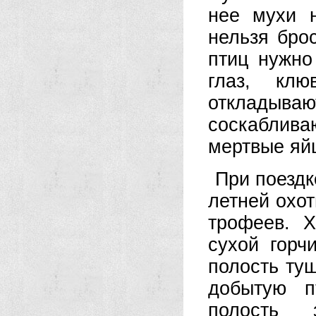
нее мухи н
нельзя бро
птиц нужно
глаз, кл
откладыва
соскаблива
мертвые яй
При поездк
летней охот
трофеев. Х
сухой горч
полость ту
добытую п
полость 