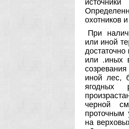
источник
Определенн
охотников и
При налич
или иной т
достаточно
или .иных 
созревани
иной лес, 
ягодных 
произраста
черной см
проточным 
на верховы