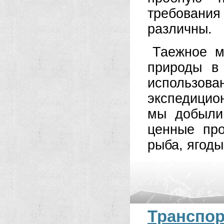
требовани
различны.
Таежное м
природы в 
использов
экспедицион
мы добыли
ценные пр
рыба, ягод
Транс