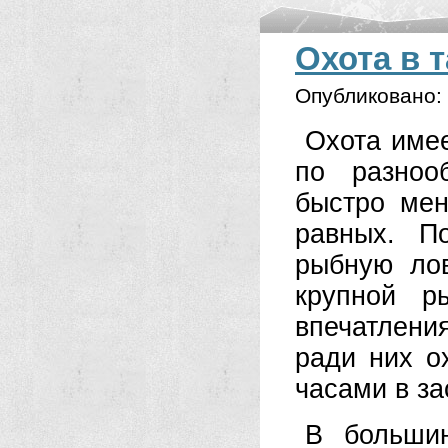
Охота в т
Опубликовано:
Охота имее
по разноо
быстро ме
равных. П
рыбную ло
крупной р
впечатлени
ради них о
часами в за
В большин