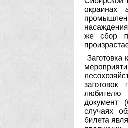
Сибирской 
окраинах 
промышленн
насаждения
же сбор п
произрастае
Заготовка 
мероприят
лесохозяйс
заготовок
любителю 
документ (
случаях об
билета явл