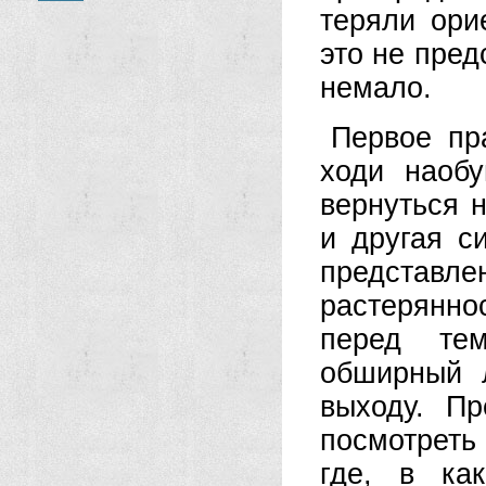
теряли ори
это не пред
немало.
Первое пра
ходи наобу
вернуться 
и другая с
представ
растерянно
перед те
обширный л
выходу. Пр
посмотреть
где, в ка