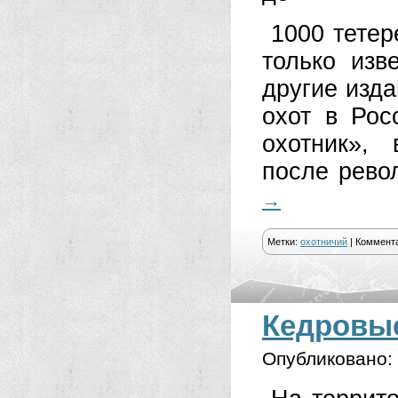
1000 тетер
только изв
другие изд
охот в Рос
охотник»,
после рево
→
Метки:
охотничий
|
Коммент
Кедровы
Опубликовано: