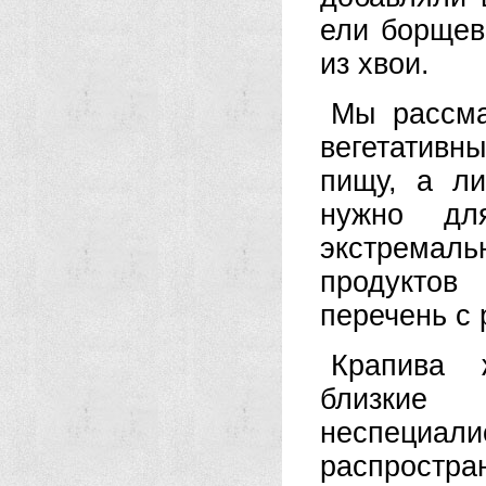
ели борщев
из хвои.
Мы рассма
вегетативн
пищу, а л
нужно дл
экстремаль
продуктов
перечень с 
Крапива 
близкие
неспеци
распростра