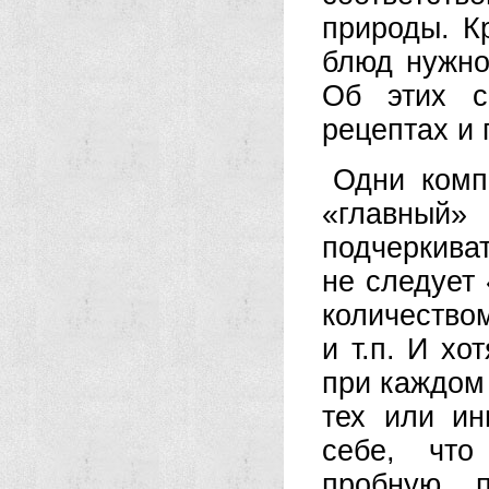
природы. К
блюд нужно
Об этих с
рецептах и 
Одни комп
«главный»
подчеркива
не следует
количество
и т.п. И хо
при каждом
тех или ин
себе, что
пробную п