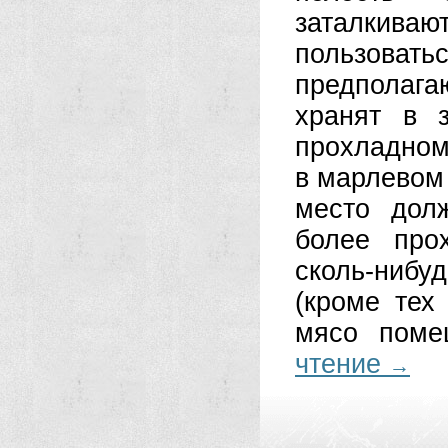
заталкива
пользоват
предполагаю
хранят в 
прохладном
в марлевом
место дол
более про
сколь-нибу
(кроме тех
мясо поме
чтение
→