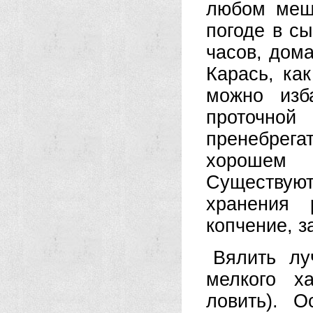
любом меш
погоде в с
часов, дома
Карась, как
можно изб
проточной
пренебрег
хорошем 
Существу
хранения 
копчение, з
Вялить лу
мелкого х
ловить). 