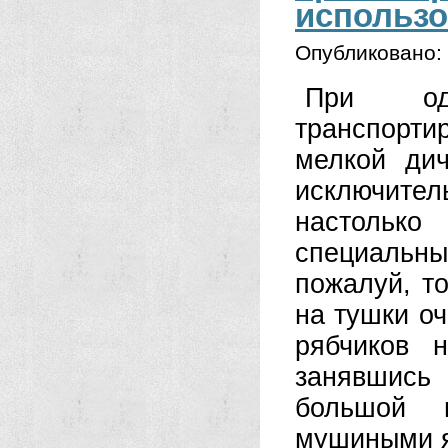
использо
Опубликовано:
При од
транспорт
мелкой дич
исключите
настолько
специальн
пожалуй, то
на тушки о
рябчиков 
занявшись
большой в
мушиными яй