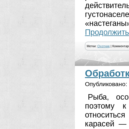
действит
густонасел
«настеган
Продолжить
Метки:
Охотник
|
Комментар
Обработк
Опубликовано:
Рыба, осо
поэтому к
относиться
карасей —