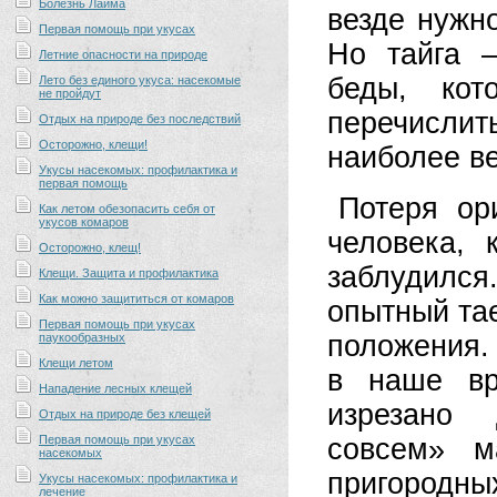
Болезнь Лайма
везде нужн
Первая помощь при укусах
Но тайга 
Летние опасности на природе
беды, кот
Лето без единого укуса: насекомые
не пройдут
перечисли
Отдых на природе без последствий
Осторожно, клещи!
наиболее в
Укусы насекомых: профилактика и
первая помощь
Потеря ор
Как летом обезопасить себя от
укусов комаров
человека, 
Осторожно, клещ!
заблудилс
Клещи. Защита и профилактика
Как можно защититься от комаров
опытный тае
Первая помощь при укусах
положения.
паукообразных
Клещи летом
в наше вр
Нападение лесных клещей
изрезано 
Отдых на природе без клещей
Первая помощь при укусах
совсем» м
насекомых
пригородн
Укусы насекомых: профилактика и
лечение