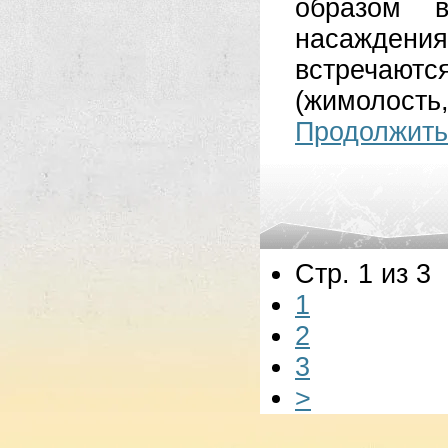
образом 
насаждения
встречаю
(жимолос
Продолжить
Стр. 1 из 3
1
2
3
>