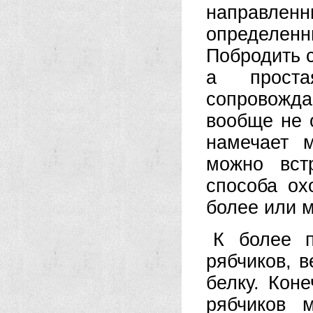
направлен
определен
Побродить с
а проста
сопровожд
вообще не 
намечает 
можно вст
способа ох
более или 
К более п
рябчиков, в
белку. Коне
рябчиков 