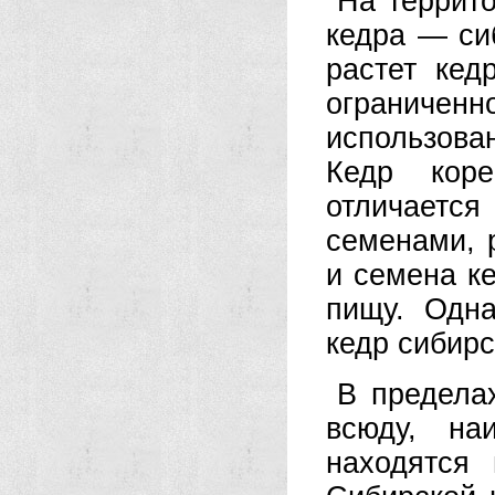
На террит
кедра — сиб
растет кед
ограничен
использова
Кедр коре
отличает
семенами, 
и семена к
пищу. Одна
кедр сибирс
В предела
всюду, на
находятся