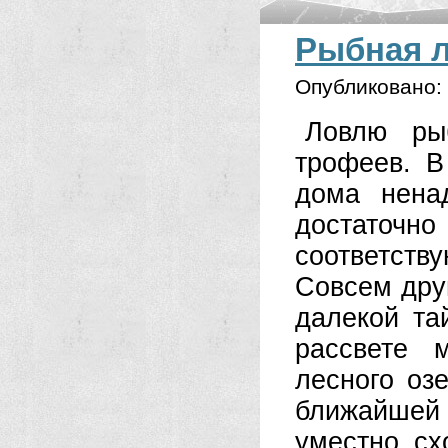
Рыбная л
Опубликовано:
Ловлю ры
трофеев. В
дома нена
достаточ
соответст
Совсем дру
далекой та
рассвете 
лесного оз
ближайшей 
уместно сх