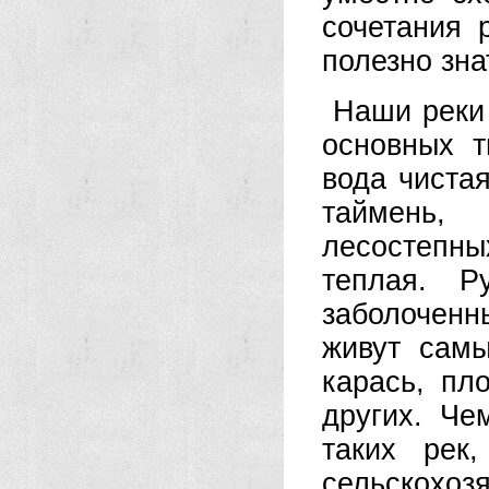
сочетания 
полезно зна
Наши реки 
основных 
вода чистая
таймень,
лесостепн
теплая. Р
заболочен
живут сам
карась, пло
других. Че
таких рек
сельскохоз