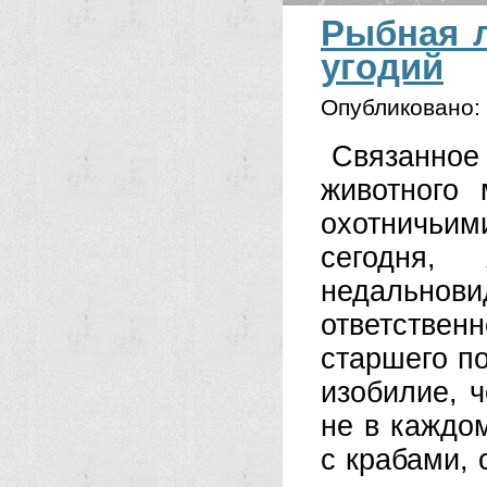
Рыбная л
угодий
Опубликовано:
Связанное
животного
охотничьи
сегодня,
недальнов
ответствен
старшего п
изобилие, ч
не в каждо
с крабами,