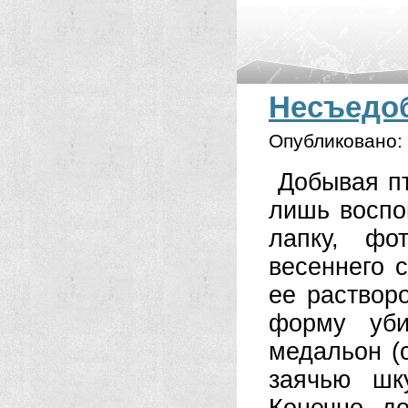
Несъедо
Опубликовано:
Добывая пт
лишь воспо
лапку, фо
весеннего с
ее раствор
форму уби
медальон (
заячью шк