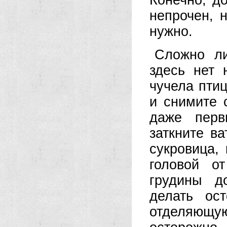
Конечно, до
непрочен, 
нужно.
Сложно ли
здесь нет 
чучела пти
и снимите 
даже перв
заткните в
сукровица,
головой о
грудины д
делать ос
отделяющую