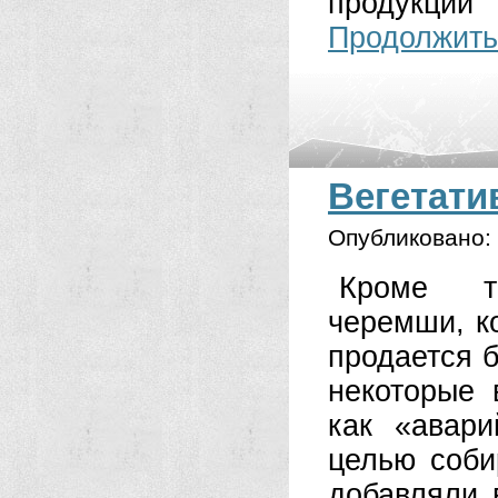
продукци
Продолжить
Вегетати
Опубликовано:
Кроме т
черемши, ко
продается б
некоторые 
как «авар
целью соби
добавляли 