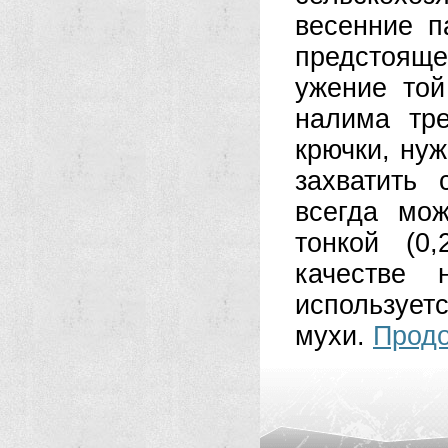
весенние п
предстоящ
ужение то
налима тре
крючки, нуж
захватить
всегда мо
тонкой (0
качестве 
использует
мухи.
Продо