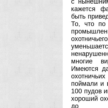
с нынешним
кажется ф
быть приве
То, что по
промышлен
охотничье
уменьшает
ненарушенн
многие ви
Имеются да
охотничьи
поймали и 
100 пудов и
хороший ох
до