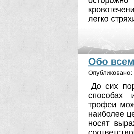
осторожно 
кровотечен
легко стрях
Обо всем
Опубликовано:
До сих по
способах 
трофеи мож
наиболее ц
носят выра
соответств