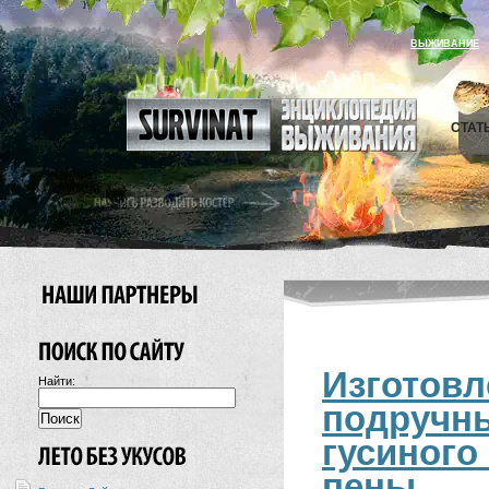
ВЫЖИВАНИЕ
СТАТ
Изготов
Найти:
подруч
гусиного
пены.