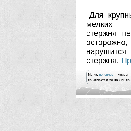
Для крупн
мелких — 
стержня пе
осторожно,
нарушится
стержня.
Пр
Метки:
пенопласт
|
Коммент
пенопласта и монтажной пе