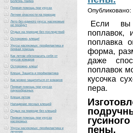
Болезнь Лайма
Первая помощь при укусах
Опубликовано:
Летние опасности на природе
Если вы 
Лето без единого укуса: насекомые
не пройдут
поплавок, 
Отдых на природе без последствий
Осторожно, клещи!
поплавка о
Укусы насекомых: профилактика и
форма, разм
первая помощь
Как летом обезопасить себя от
даже спос
укусов комаров
Осторожно, клещ!
поплавок мо
Клещи. Защита и профилактика
кусочка сух
Как можно защититься от комаров
пера.
Первая помощь при укусах
паукообразных
Клещи летом
Изготов
Нападение лесных клещей
подруч
Отдых на природе без клещей
гусиного
Первая помощь при укусах
насекомых
пены.
Укусы насекомых: профилактика и
лечение