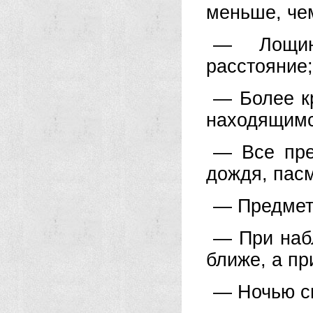
меньше, чем
— Лощин
расстояние;
— Более к
находящимс
— Все пре
дождя, пас
— Предметы
— При наб
ближе, а п
— Ночью с