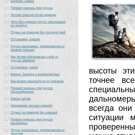
Болезнь Лайма
Первая помощь при укусах
Летние опасности на природе
Лето без единого укуса: насекомые
не пройдут
Отдых на природе без последствий
Осторожно, клещи!
Укусы насекомых: профилактика и
первая помощь
Как летом обезопасить себя от
укусов комаров
Осторожно, клещ!
высоты эт
Клещи. Защита и профилактика
точнее вс
Как можно защититься от комаров
специаль
Первая помощь при укусах
паукообразных
дальномеры
Клещи летом
Нападение лесных клещей
всегда они
Отдых на природе без клещей
ситуации м
Первая помощь при укусах
насекомых
проверенны
Укусы насекомых: профилактика и
лечение