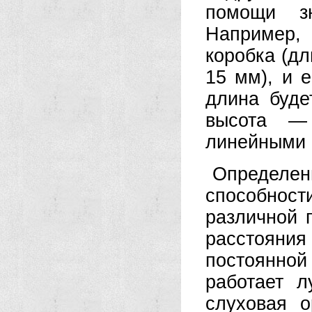
помощи зн
Например,
коробка (д
15 мм), и е
длина буде
высота —
линейными 
Определен
способност
различной 
расстояния 
постоянно
работает л
слуховая 