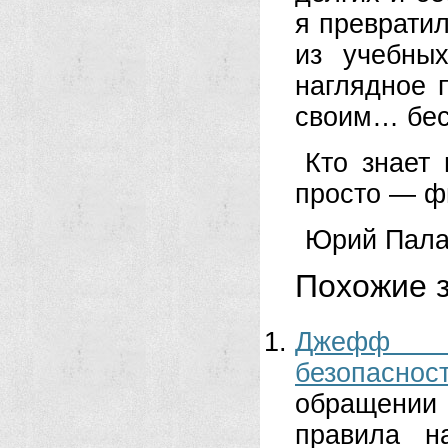
я преврати
из учебны
наглядное п
своим… бес
Кто знает
просто — ф
Юрий Пал
Похожие з
Джефф Г
безопаснос
обращении
правила н