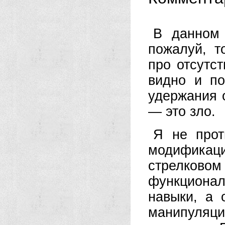
В данном 
пожалуй, т
про отсутст
видно и п
удержания о
— это зло.
Я не прот
модифика
стрелково
функционал
навыки, а 
манипуляци