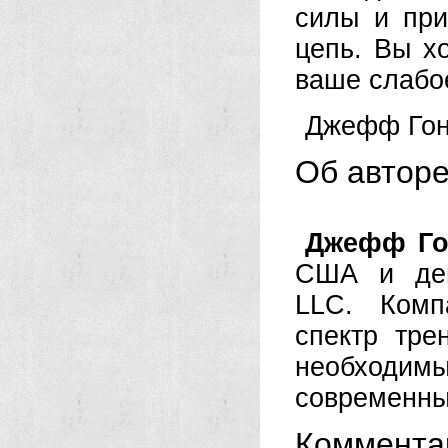
силы и пр
цепь. Вы х
ваше слабо
Джефф Гон
Об автор
Джефф Го
США и дей
LLC. Комп
спектр тре
необходи
современны
Коммента