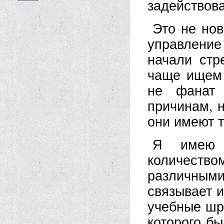
задействов
Это не но
управление
начали стр
чаще ищем 
не фанат 
причинам, н
они имеют 
Я имею 
количество
различны
связывает 
учебные шр
которого бы