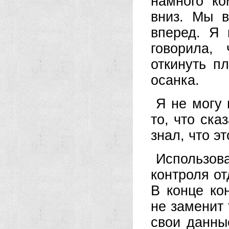
намного к
вниз. Мы 
вперед. Я 
говорила,
откинуть п
осанка.
Я не могу 
то, что ска
знал, что э
Использо
контроля от
В конце ко
не заменит 
свои данны