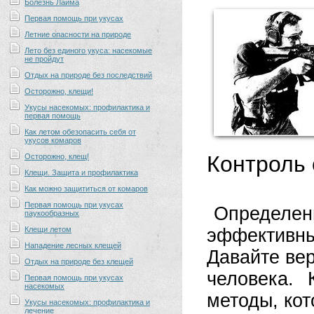
Болезнь Лайма
Первая помощь при укусах
Летние опасности на природе
Лето без единого укуса: насекомые
не пройдут
Отдых на природе без последствий
Осторожно, клещи!
Укусы насекомых: профилактика и
первая помощь
Как летом обезопасить себя от
укусов комаров
Контроль 
Осторожно, клещ!
Клещи. Защита и профилактика
Как можно защититься от комаров
Первая помощь при укусах
Определен
паукообразных
Клещи летом
эффективн
Нападение лесных клещей
Давайте ве
Отдых на природе без клещей
человека.
Первая помощь при укусах
насекомых
методы, ко
Укусы насекомых: профилактика и
лечение