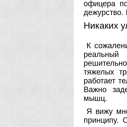
офицера по
дежурство. 
Никаких у
К сожален
реальны
решительн
тяжелых тр
работает те
Важно зад
мышц.
Я вижу мно
принципу. 