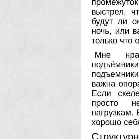
промежуток
выстрел, ч
будут ли о
ночь, или в
только что 
Мне нра
подъёмники
подъемники
важна опор
Если скел
просто н
нагрузкам.
хорошо себя
Структур