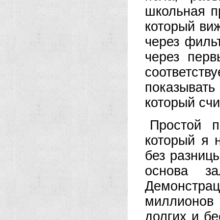
школьная п
который виж
через фильт
через перв
соответств
показыват
который сч
Простой 
который я 
без разницы
основа з
Демонстра
миллионов 
долгих и б