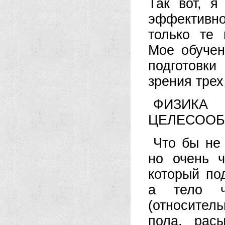
Так вот, я
эффективно
только те 
Мое обучен
подготовк
зрения тре
ФИЗИКА
ЦЕЛЕСООБ
Что бы не
но очень ч
который по
а тело ч
(относител
пола, рас