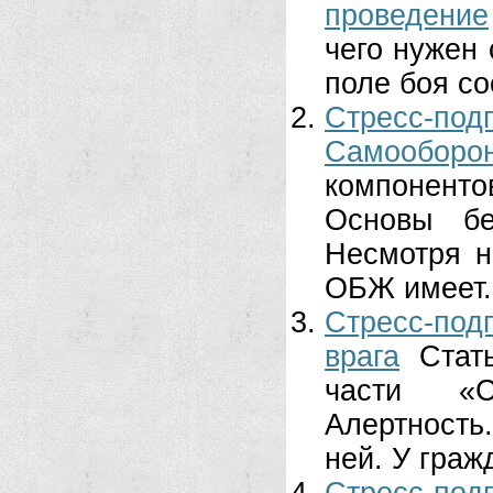
проведение
чего нужен 
поле боя сос
Стресс-по
Самообор
компонент
Основы бе
Несмотря н
ОБЖ имеет.
Стресс-под
врага
Стат
части «Ст
Алертность.
ней. У граж