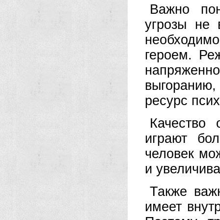
Важно пон
угрозы не 
необходимо
героем. Ре
напряженн
выгоранию
ресурс псих
Качество 
играют бо
человек мо
и увеличива
Также важ
имеет внут