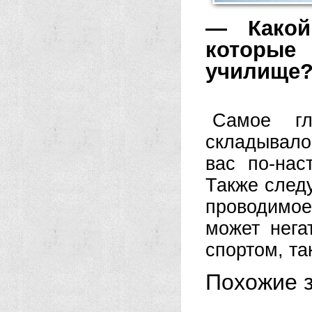
— Какой
которые
училище
Самое г
складывало
вас по-нас
Также следу
проводимое
может нега
спортом, та
Похожие з