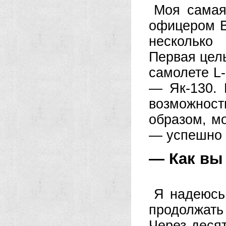
Моя самая
офицером В
несколько
Первая цел
самолете L-
— Як-130. 
возможност
образом, м
— успешно 
— Как вы 
Я надеюсь,
продолжат
Через деся