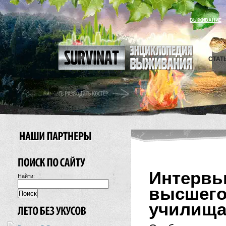
ВЫЖИВАНИЕ
СТАТ
Интервь
Найти:
высшег
училища