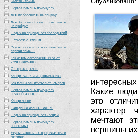
Опубликовано:
Болезнь Лайма
Первая помощь при укусах
Летние опасности на природе
Лето без единого укуса: насекомые
не пройдут
Отдых на природе без последствий
Осторожно, клещи!
Укусы насекомых: профилактика и
первая помощь
Как летом обезопасить себя от
укусов комаров
Осторожно, клещ!
Клещи. Защита и профилактика
интересных
Как можно защититься от комаров
Какие люди
Первая помощь при укусах
паукообразных
это отлич
Клещи летом
Нападение лесных клещей
характер 
Отдых на природе без клещей
мечтают э
Первая помощь при укусах
насекомых
вершины их
Укусы насекомых: профилактика и
лечение