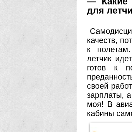
— Какие 
для летч
Самодисц
качеств, по
к полетам
летчик идет
готов к п
преданност
своей работ
зарплаты, а
моя! В ави
кабины само