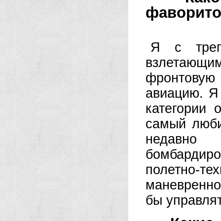
фаворит
Я с треп
взлетающи
фронтову
авиацию. Я
категории 
самый люб
недавно
бомбардир
полетно
маневренно
бы управля