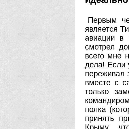
Первым че
является Ти
авиации в 
смотрел д
всего мне 
дела! Если 
переживал з
вместе с с
только за
командиро
полка (кот
принять пр
Крыму, чт