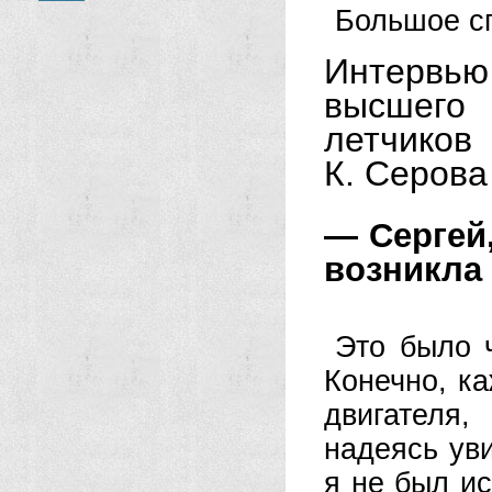
Большое сп
Интервь
высшего 
летчиков
К. Серова
— Сергей,
возникла 
Это было 
Конечно, к
двигателя
надеясь ув
я не был и