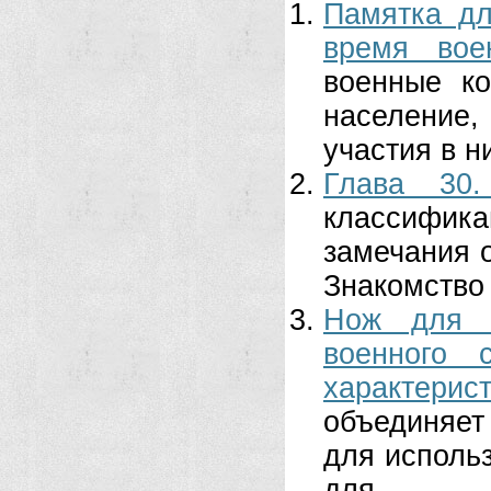
Памятка дл
время вое
военные ко
население
участия в ни
Глава 30
классифик
замечания 
Знакомство 
Нож для в
военного 
характерист
объединяет
для использ
для...