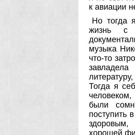
к авиации н
Но тогда 
жизнь с 
документал
музыка Ник
что-то затр
завладела
литератур
Тогда я се
человеком,
были сомн
поступить 
здоровым,
хорошей фи