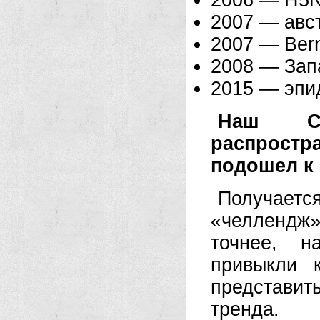
2006 — H5N
2007 — авс
2007 — Ber
2008 — Зап
2015 — эп
Наш CO
распростра
подошел к 
Получает
«челлендж
точнее, н
привыкли 
представит
тренда.