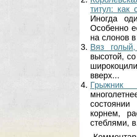
титул: как
Иногда од
Особенно е
на слонов в
Вяз голый
высотой, со
широкоцил
вверх...
Грыжник 
многолетне
состоянии
корнем, р
стеблями, в.