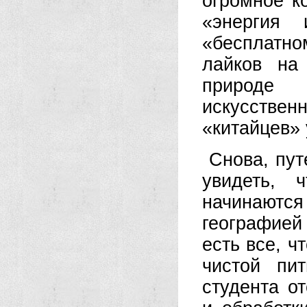
огромное к
«энергия
«бесплатно
лайков на
природе
искусстве
«китайцев»
Снова, пут
увидеть, 
начинаютс
географией
есть все, ч
чистой пи
студента о