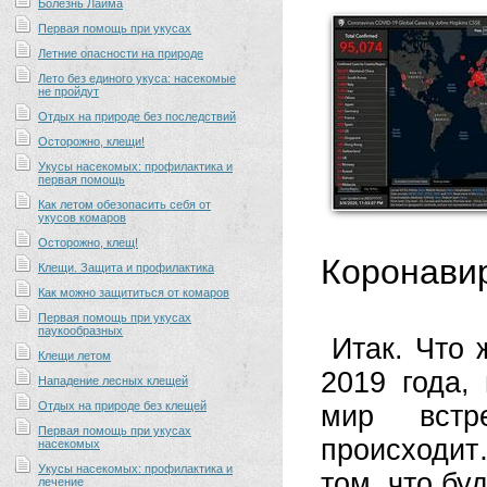
Болезнь Лайма
Первая помощь при укусах
Летние опасности на природе
Лето без единого укуса: насекомые
не пройдут
Отдых на природе без последствий
Осторожно, клещи!
Укусы насекомых: профилактика и
первая помощь
Как летом обезопасить себя от
укусов комаров
Осторожно, клещ!
Коронави
Клещи. Защита и профилактика
Как можно защититься от комаров
Первая помощь при укусах
паукообразных
Итак. Что 
Клещи летом
2019 года,
Нападение лесных клещей
Отдых на природе без клещей
мир встр
Первая помощь при укусах
происходит
насекомых
Укусы насекомых: профилактика и
том, что бу
лечение