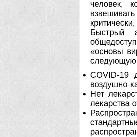
человек, к
взвешиват
критическ
Быстрый 
общедосту
«основы ви
следующую 
COVID-19 д
воздушно-к
Нет лекарс
лекарства о
Распростра
стандар
распростра