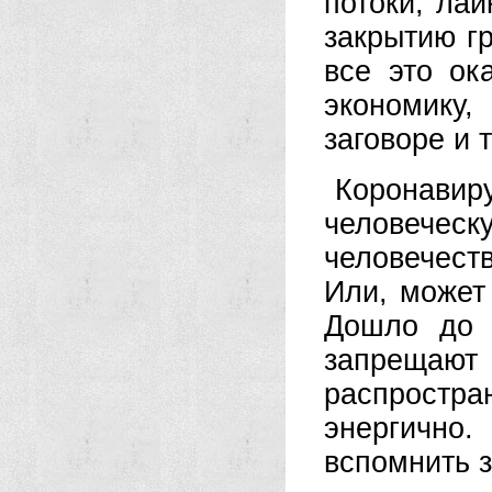
потоки, ла
закрытию гр
все это ок
экономику
заговоре и
Коронави
человеческ
человечест
Или, может
Дошло до 
запрещают
распростр
энергично.
вспомнить 