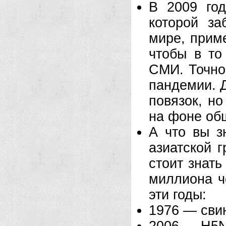
В 2009 год
которой за
мире, прим
чтобы в то
СМИ. Точно
пандемии. Д
повязок, н
на фоне об
А что вы з
азиатской г
стоит знать
миллиона ч
эти годы:
1976 — сви