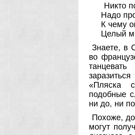
Никто п
Надо про
К чему о
Целый ми
Знаете, в 
во француз
танцевать
заразиться
«Пляска с
подобные с
ни до, ни по
Похоже, до
могут полу