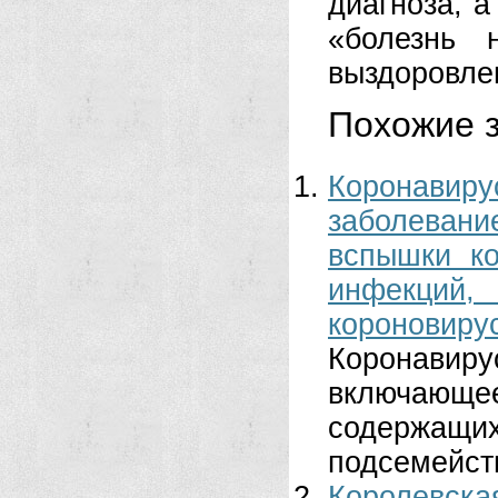
диагноза, 
«болезнь 
выздоровле
Похожие з
Коронавир
заболеван
вспышки ко
инфекций,
короновир
Коронави
включающе
содержащ
подсемейств
Королевска