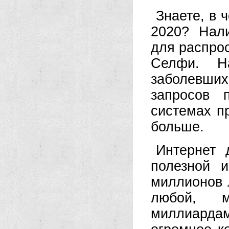
Знаете, в 
2020? Нал
для распро
Селфи. Н
заболевши
запросов 
системах п
больше.
Интернет 
полезной 
миллионов 
любой, м
миллиард