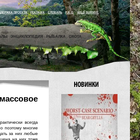
ДДЕРЖКА ПРОЕКТА
РЕКЛАМА
СЛОВАРЬ
F.A.Q.
WILD SURVIVE
АЛЫ
ЭНЦИКЛОПЕДИЯ
РЫБАЛКА
ОХОТА
массовое
актически всегда
о поэтому многие
дать за них любые
 цена на них тоже