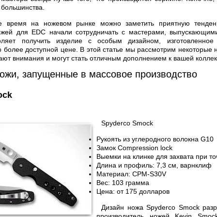
 большинства.
е время на ножевом рынке можно заметить приятную тенден
ожей для EDC начали сотрудничать с мастерами, выпускающим
оляет получить изделие с особым дизайном, изготовленное
о более доступной цене. В этой статье мы рассмотрим некоторые н
ают внимания и могут стать отличным дополнением к вашей коллек
ожи, запущенные в массовое производство
ock
Spyderco Smock
Рукоять из углеродного волокна G10
Замок Compression lock
Выемки на клинке для захвата при т
Длина и профиль: 7,3 см, варнклиф
Материал: CPM-S30V
Вес: 103 грамма
Цена: от 175 долларов
Дизайн ножа Spyderco Smock разр
производитель ножей Kevin Smoc