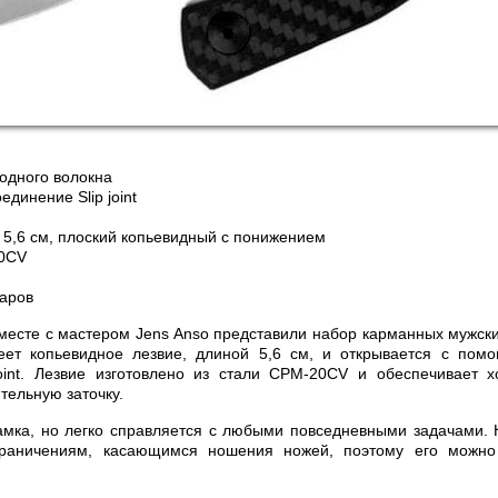
родного волокна
динение Slip joint
 5,6 см, плоский копьевидный с понижением
0CV
ларов
вместе с мастером Jens Anso представили набор карманных мужск
ет копьевидное лезвие, длиной 5,6 см, и открывается с пом
joint. Лезвие изготовлено из стали CPM-20CV и обеспечивает
тельную заточку.
амка, но легко справляется с любыми повседневными задачами. 
граничениям, касающимся ношения ножей, поэтому его можн