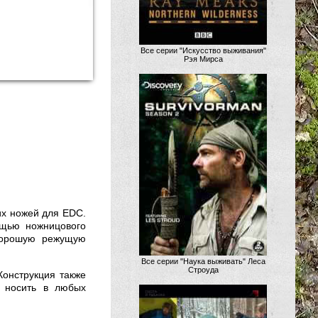
Все серии "Искусство выживания"
Рэя Мирса
их ножей для EDC.
ощью ножницового
 хорошую режущую
Все серии "Наука выживать" Леса
Строуда
Конструкция также
о носить в любых