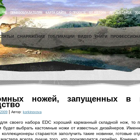
АНИЕ
ПРАВООБЛАДАТЕЛЯМ
КАРТА САЙТА
О ПРОЕКТЕ
ОТ АВТОРА
ДРУЗЬЯ САЙТА
ПО
СТАТЬИ
СНАРЯЖЕНИЕ
ПУБЛИКАЦИИ
ВИДЕО
КНИГИ
ПРОФЕССИОН
омных ножей, запущенных в 
дство
|
 2009
Автор:
korkinovova
для своего набора EDC хороший карманный складной нож, то пр
 будет выбрать кастомные ножи от известных дизайнеров. Именн
 коллекционеры стараются заполучить такие новинки, готовые от
 мастера всегда лучше того, что производится серийно. Конечно,