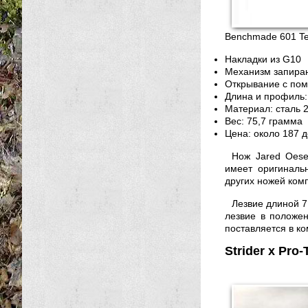
Benchmade 601 Te
Накладки из G10
Механизм запирани
Открывание с по
Длина и профиль:
Материал: сталь 
Вес: 75,7 грамма
Цена: около 187 
Нож Jared Oese
имеет оригиналь
других ножей комп
Лезвие длиной 7
лезвие в положе
поставляется в к
Strider x Pro