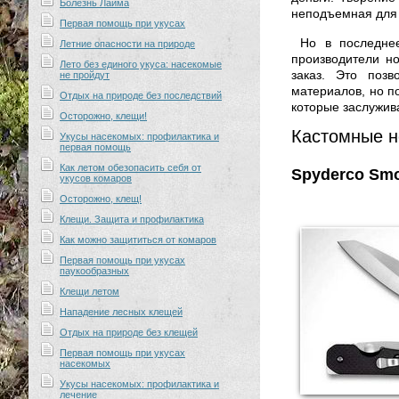
Болезнь Лайма
неподъемная для
Первая помощь при укусах
Но в последне
Летние опасности на природе
производители н
Лето без единого укуса: насекомые
заказ. Это позв
не пройдут
материалов, но п
Отдых на природе без последствий
которые заслужив
Осторожно, клещи!
Кастомные н
Укусы насекомых: профилактика и
первая помощь
Как летом обезопасить себя от
Spyderco Sm
укусов комаров
Осторожно, клещ!
Клещи. Защита и профилактика
Как можно защититься от комаров
Первая помощь при укусах
паукообразных
Клещи летом
Нападение лесных клещей
Отдых на природе без клещей
Первая помощь при укусах
насекомых
Укусы насекомых: профилактика и
лечение