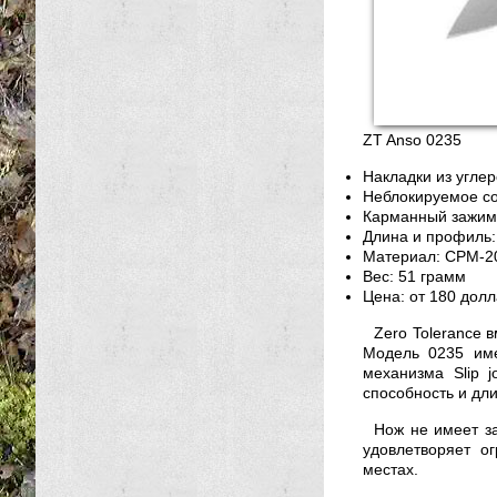
ZT Anso 0235
Накладки из угле
Неблокируемое сое
Карманный зажим
Длина и профиль:
Материал: CPM-2
Вес: 51 грамм
Цена: от 180 дол
Zero Tolerance 
Модель 0235 име
механизма Slip 
способность и дли
Нож не имеет з
удовлетворяет о
местах.