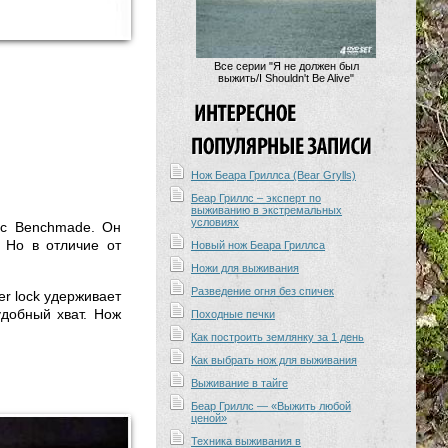
Все серии "Я не должен был
выжить/I Shouldn't Be Alive"
Нож Беара Гриллса (Bear Grylls)
Беар Гриллс – эксперт по
выживанию в экстремальных
условиях
 с Benchmade. Он
 Но в отличие от
Новый нож Беара Гриллса
Ножи для выживания
Разведение огня без спичек
r lock удерживает
добный хват. Нож
Походные печки
Как построить землянку за 1 день
Как выбрать нож для выживания
Выживание в тайге
Беар Гриллс — «Выжить любой
ценой»
Техника выживания в