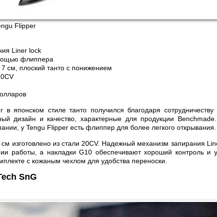
ngu Flipper
я Liner lock
мощью флиппера
 7 см, плоский танто с понижением
20CV
долларов
r в японском стиле танто получился благодаря сотрудничеству
ный дизайн и качество, характерные для продукции Benchmade.
ании, у Tengu Flipper есть флиппер для более легкого открывания.
 см изготовлено из стали 20CV. Надежный механизм запирания Line
нии работы, а накладки G10 обеспечивают хороший контроль и у
омплекте с кожаным чехлом для удобства переноски.
-Tech SnG