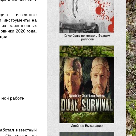
цию – известные
и инструменты на
 из качественных
овинки 2020 года,
Хуже быть не могло с Беаром
ции.
Гриллсом
очной работе
Двойное Выживание
аботал известный
k. Он создан на