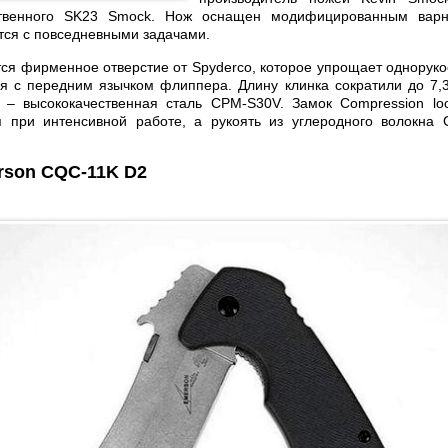
ственного SK23 Smock. Нож оснащен модифицированным варн
тся с повседневными задачами.
ся фирменное отверстие от Spyderco, которое упрощает одноруко
я с передним язычком флиппера. Длину клинка сократили до 7,
 – высококачественная сталь CPM-S30V. Замок Compression lo
я при интенсивной работе, а рукоять из углеродного волокна 
rson CQC-11K D2