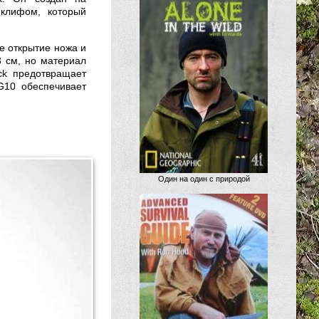
клифом, который
е открытие ножа и
3 см, но материал
ck предотвращает
G10 обеспечивает
Один на один с природой