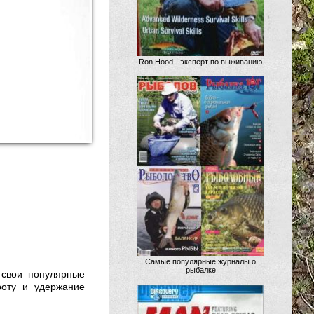
Ron Hood - эксперт по выживанию
Самые популярные журналы о
рыбалке
 свои популярные
роту и удержание