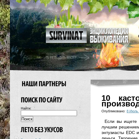
ВЫЖИВ
10 каст
произво
Найти:
Опубликовано:
8 Июль
Если вы ищете 
лучшим решением
энтузиасты EDC и
деньги. Творение