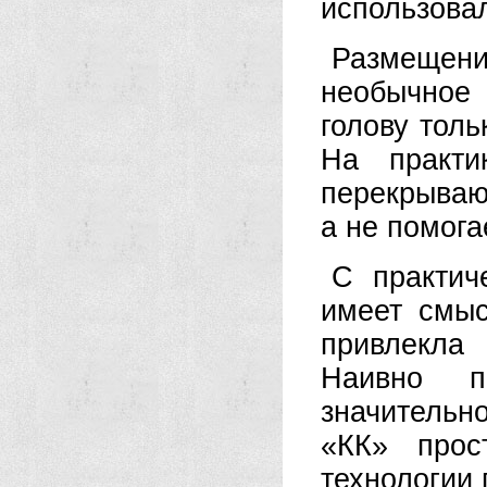
использова
Размещени
необычное 
голову тол
На практи
перекрываю
а не помога
С практич
имеет смыс
привлекла
Наивно п
значительн
«КК» прос
технологии