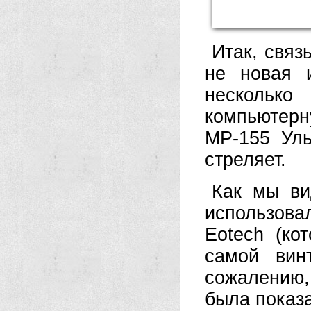
Итак, связ
не новая 
несколько
компьютерн
МР-155 Уль
стреляет.
Как мы ви
использова
Eotech (ко
самой вин
сожалению,
была показ