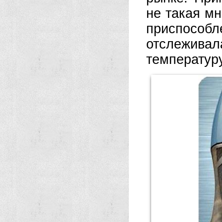
не такая м
приспособ
отслеживал
температуру