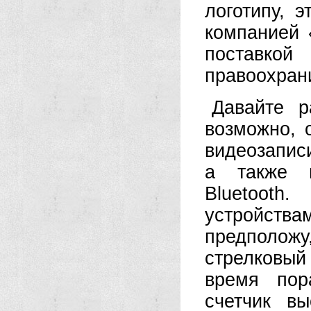
логотипу, э
компанией 
поставкой
правоохран
Давайте р
возможно, 
видеозаписи
а также п
Bluetoot
устройств
предполож
стрелковый 
время пор
счетчик в