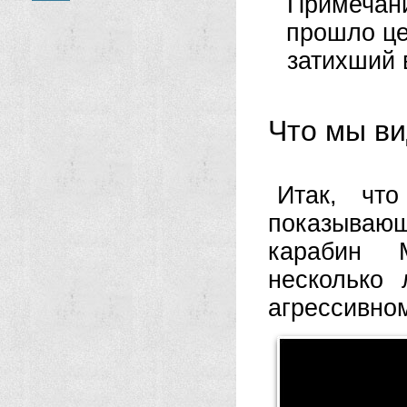
Примечани
прошло це
затихший 
Что мы в
Итак, чт
показыва
карабин 
несколько 
агрессивном