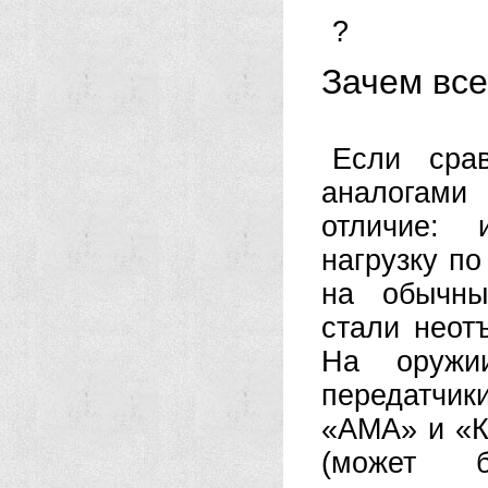
?
Зачем все
Если сра
аналогами
отличие: 
нагрузку п
на обычны
стали неот
На оружи
передатчик
«АМА» и «К
(может б