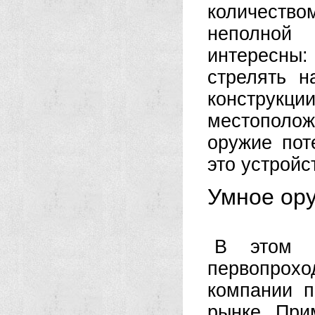
количеств
неполной 
интересны:
стрелять н
конструкци
местополож
оружие пот
это устрой
Умное ор
В этом п
первопрохо
компании п
рынке. При