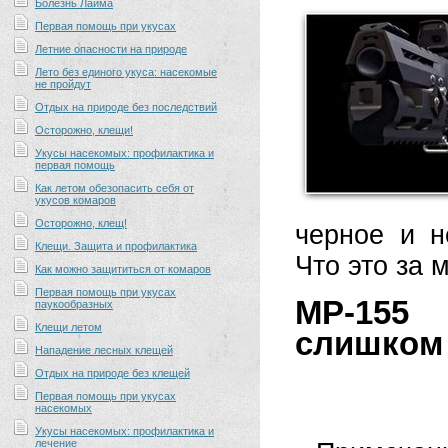
Болезнь Лайма
Первая помощь при укусах
Летние опасности на природе
Лето без единого укуса: насекомые
не пройдут
Отдых на природе без последствий
Осторожно, клещи!
Укусы насекомых: профилактика и
первая помощь
Как летом обезопасить себя от
укусов комаров
Осторожно, клещ!
черное и н
Клещи. Защита и профилактика
Что это за 
Как можно защититься от комаров
Первая помощь при укусах
МР-155
паукообразных
Клещи летом
слишком
Нападение лесных клещей
Отдых на природе без клещей
Первая помощь при укусах
насекомых
Укусы насекомых: профилактика и
лечение