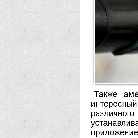
Также аме
интересны
различно
устанавл
приложение