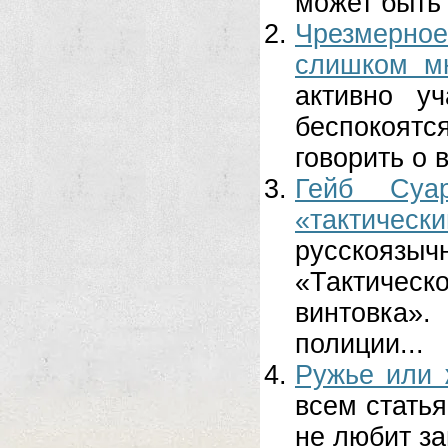
может быть 
Чрезмерное 
слишком м
активно у
беспокоят
говорить о 
Гейб Суа
«тактическ
русскояз
«Тактичес
винтовка»
полиции...
Ружье или 
всем статья
не любит за